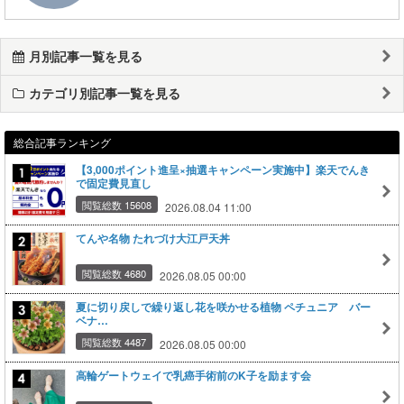
月別記事一覧を見る
カテゴリ別記事一覧を見る
総合記事ランキング
【3,000ポイント進呈×抽選キャンペーン実施中】楽天でんき
で固定費見直し
閲覧総数 15608
2026.08.04 11:00
てんや名物 たれづけ大江戸天丼
閲覧総数 4680
2026.08.05 00:00
夏に切り戻しで繰り返し花を咲かせる植物 ペチュニア バー
ベナ…
閲覧総数 4487
2026.08.05 00:00
高輪ゲートウェイで乳癌手術前のK子を励ます会