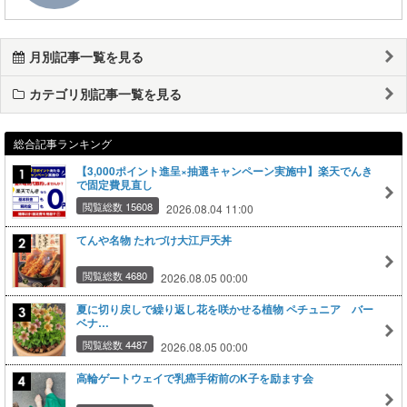
月別記事一覧を見る
カテゴリ別記事一覧を見る
総合記事ランキング
【3,000ポイント進呈×抽選キャンペーン実施中】楽天でんき
で固定費見直し
閲覧総数 15608
2026.08.04 11:00
てんや名物 たれづけ大江戸天丼
閲覧総数 4680
2026.08.05 00:00
夏に切り戻しで繰り返し花を咲かせる植物 ペチュニア バー
ベナ…
閲覧総数 4487
2026.08.05 00:00
高輪ゲートウェイで乳癌手術前のK子を励ます会