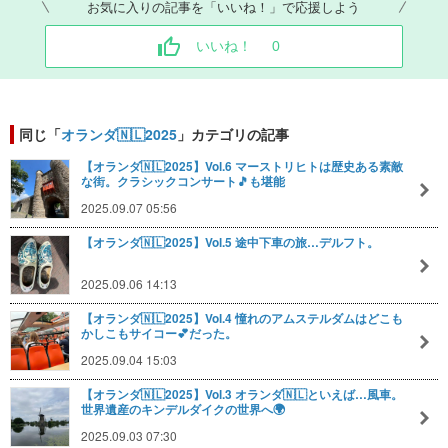
お気に入りの記事を「いいね！」で応援しよう
いいね！
0
同じ「
オランダ🇳🇱2025
」カテゴリの記事
【オランダ🇳🇱2025】Vol.6 マーストリヒトは歴史ある素敵
な街。クラシックコンサート🎵も堪能
2025.09.07 05:56
【オランダ🇳🇱2025】Vol.5 途中下車の旅…デルフト。
2025.09.06 14:13
【オランダ🇳🇱2025】Vol.4 憧れのアムステルダムはどこも
かしこもサイコー💕だった。
2025.09.04 15:03
【オランダ🇳🇱2025】Vol.3 オランダ🇳🇱といえば…風車。
世界遺産のキンデルダイクの世界へ🌍
2025.09.03 07:30