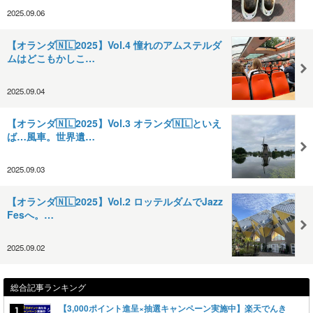
2025.09.06
【オランダ🇳🇱2025】Vol.4 憧れのアムステルダ
ムはどこもかしこ…
2025.09.04
【オランダ🇳🇱2025】Vol.3 オランダ🇳🇱といえ
ば…風車。世界遺…
2025.09.03
【オランダ🇳🇱2025】Vol.2 ロッテルダムでJazz
Fesへ。…
2025.09.02
総合記事ランキング
【3,000ポイント進呈×抽選キャンペーン実施中】楽天でんき