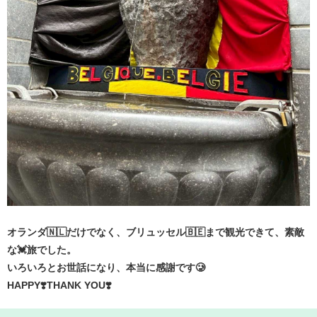
オランダ🇳🇱だけでなく、ブリュッセル🇧🇪まで観光できて、素敵
な💓旅でした。
いろいろとお世話になり、本当に感謝です🥲
HAPPY❣️THANK YOU❣️