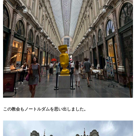
この教会もノートルダムを思い出しました。