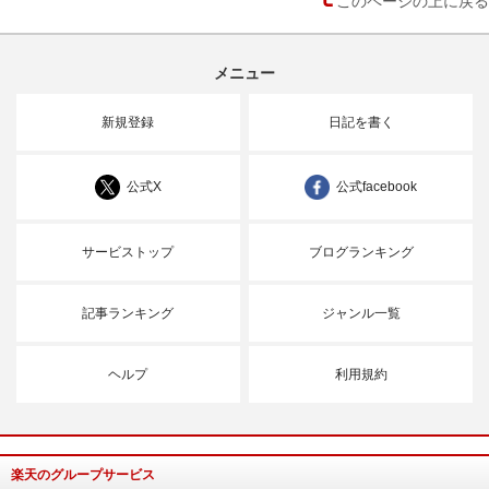
メニュー
新規登録
日記を書く
公式X
公式facebook
サービストップ
ブログランキング
記事ランキング
ジャンル一覧
ヘルプ
利用規約
楽天のグループサービス