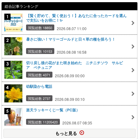
総合記事ランキング
【賢く貯めて、賢く使おう！】あなたに合ったカードを選ん
で支払いをお得に！✨
閲覧総数 18850
2026.08.07 11:00
暑さに強い！マリーゴールドと日々草の種を採ろう！
閲覧総数 10153
2026.08.08 16:58
切り戻し後の花がまた咲き始めた ニチニチソウ サルビ
ア ペチュニア
閲覧総数 4371
2026.08.09 00:00
幼馴染から電話
閲覧総数 2737
2026.08.09 00:10
楽天ラッキーくじ一覧（PC版）
閲覧総数 11205420
2026.08.07 08:35
もっと見る