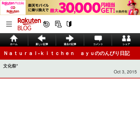
ホーム
新しい記事
過去の記事
コメント
シェア
Ｎａｔｕｒａｌ-ｋｉｔｃｈｅｎ ａｙｕののんびり日記
文化祭*
Oct 3, 2015