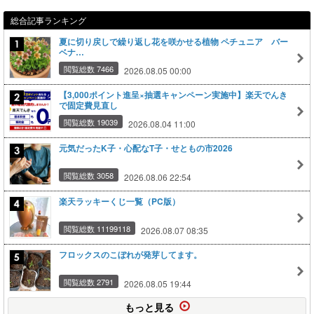
総合記事ランキング
夏に切り戻しで繰り返し花を咲かせる植物 ペチュニア バー
ベナ…
閲覧総数 7466
2026.08.05 00:00
【3,000ポイント進呈×抽選キャンペーン実施中】楽天でんき
で固定費見直し
閲覧総数 19039
2026.08.04 11:00
元気だったK子・心配なT子・せともの市2026
閲覧総数 3058
2026.08.06 22:54
楽天ラッキーくじ一覧（PC版）
閲覧総数 11199118
2026.08.07 08:35
フロックスのこぼれが発芽してます。
閲覧総数 2791
2026.08.05 19:44
もっと見る