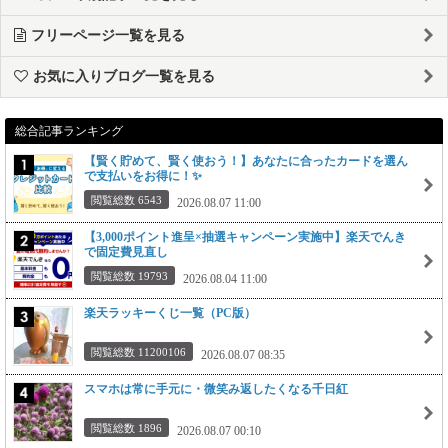
フリーページ一覧を見る
お気に入りブログ一覧を見る
総合記事ランキング
【賢く貯めて、賢く使おう！】あなたに合ったカードを選ん
で支払いをお得に！✨
閲覧総数 6543
2026.08.07 11:00
【3,000ポイント進呈×抽選キャンペーン実施中】楽天でんき
で固定費見直し
閲覧総数 19793
2026.08.04 11:00
楽天ラッキーくじ一覧（PC版）
閲覧総数 11200106
2026.08.07 08:35
スマホは常に手元に・微笑み返したくなる千日紅
閲覧総数 1896
2026.08.07 00:10