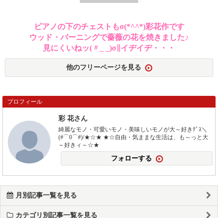
ピアノの下のチェストもσ(*^^*)彩花作です
ウッド・バーニングで薔薇の花を焼きました♪
見にくいねッ(〃_ _)σ∥イヂイヂ・・・
他のフリーページを見る
プロフィール
彩 花さん
綺麗なモノ・可愛いモノ・美味しいモノが大～好きﾃﾞｽ＼
(#⌒0⌒#)/★☆★ ★☆自由・気ままな生活は、も～っと大
～好きィ～☆★
フォローする
月別記事一覧を見る
カテゴリ別記事一覧を見る