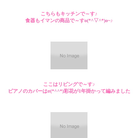
こちらもキッチンで～す♪
食器もイマンの商品で～すo(*^▽^*)o~♪
ここはリビングで～す♪
ピアノのカバーはσ(*^^*)彩花が1年掛かって編みました