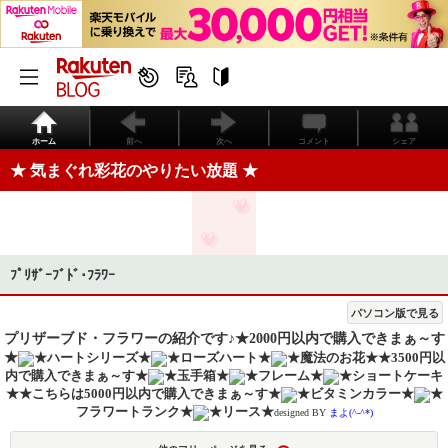
ホーム
前へ
次へ
コメント
シェア
★ 気まぐれ彩花のやりたい放題 ★
ﾌﾟﾘｻﾞｰﾌﾞﾄﾞ･ﾌﾗﾜｰ
パソコン版で見る
プリザーブド・フラワーの紹介です♪
★2000円以内で購入できまぁ～す
★
★ハートシリーズ★
★ローズハート★
★魔法のお花★
★3500円以
内で購入できまぁ～す★
★玉手箱★
★フレーム★
★ショートケーキ
★
★こちらは5000円以内で購入できまぁ～す★
★ビタミンカラー★
★
フラワートランク★
★リース★
designed BY
まよ(^-^*)