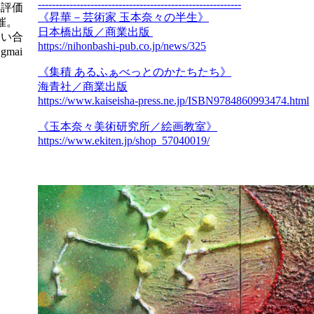
----------------------------------------------------------
彩評価
《昇華－芸術家 玉本奈々の半生》
催。
日本橋出版／商業出版
問い合
https://nihonbashi-pub.co.jp/news/325
mai
《集積 あるふぁべっとのかたちたち》
海青社／商業出版
https://www.kaiseisha-press.ne.jp/ISBN9784860993474.html
《玉本奈々美術研究所／絵画教室》
https://www.ekiten.jp/shop_57040019/