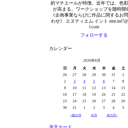
的マチエールが特徴。近年では、色
が高まる。ワークショップを随時開
《企画事業ならびに作品に関するお
わせ》 エヌティエム.イント ntm.int7@g
l.com
フォローする
カレンダー
2026年8月
日
月
火
水
木
金
土
26
27
28
29
30
31
1
2
3
4
5
6
7
8
9
10
11
12
13
14
15
16
17
18
19
20
21
22
23
24
25
26
27
28
29
30
31
1
2
3
4
5
<前の月
今月
次の月>
楽天カード