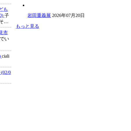
子ども
0)
子
岩田重義展
2026年07月20日
そ…
もっと見る
伏見市
でい
)
ciali
02/0