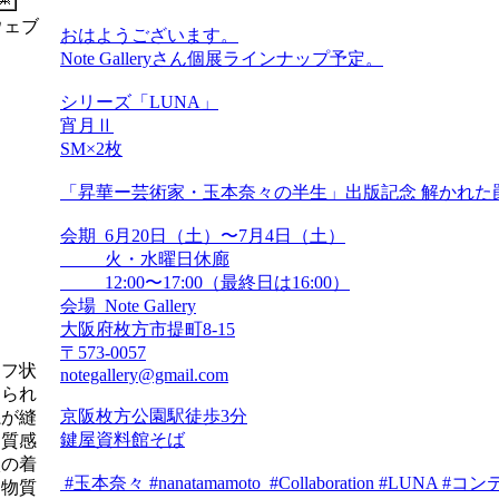
ウェブ
おはようございます。
Note Galleryさん個展ラインナップ予定。
シリーズ「LUNA」
宵月Ⅱ
SM×2枚
「昇華ー芸術家・玉本奈々の半生」出版記念 解かれた
会期 6月20日（土）〜7月4日（土）
火・水曜日休廊
12:00〜17:00（最終日は16:00）
会場 Note Gallery
大阪府枚方市提町8-15
〒573-0057
ーフ状
notegallery@gmail.com
知られ
京阪枚方公園駅徒歩3分
糸が縫
鍵屋資料館そば
な質感
状の着
#玉本奈々 #nanatamamoto #Collaboration #L
な物質