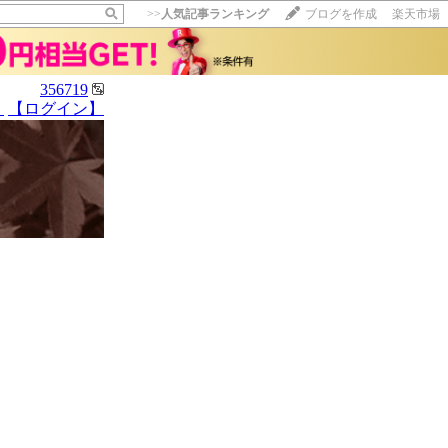
>>
人気記事ランキング
ブログを作成
楽天市場
356719
】
【ログイン】
【毎日開催】
15記事にいいね！で1ポイント
10秒滞在
いいね!
--
/
--