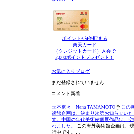
ポイントが4倍貯まる
楽天カード
（クレジットカード）入会で
2,000ポイントプレゼント！
お気に入りブログ
まだ登録されていません
コメント新着
玉本奈々 Nana TAMAMOTO
@
この
術館企画は、決まり次第お知らせいた
す。中国の年代美術館個展作品は、空
れました。
この海外美術館企画は、
行中です。…