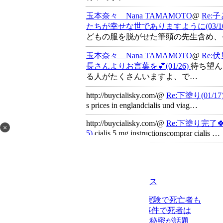
玉本奈々 Nana TAMAMOTO
@
Re:
たちが幸せな世でありますように(03/1
どもの服を脱がせた筆頭の先生含め、
玉本奈々 Nana TAMAMOTO
@
Re:
長さんよりお言葉を💕(01/26)
待ち望ん
る人がたくさんいますよ、で…
http://buycialisky.com/@
Re:下塗り(01/17
s prices in englandcialis und viag…
http://buycialisky.com/@
Re:下塗り完了🍀(
×
5)
cialis 5 mg instructionscomprar cialis …
フリーページ
ニューストピックス
戦時中､輸血人体実験で死亡者も
タイ 学校銃乱射事件で死者は
地下鉄の驚くべき秘密が話題