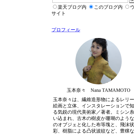
楽天ブログ内
このブログ内
サイト
プロフィール
玉本奈々 Nana TAMAMOTO
玉本奈々は、繊維造形物によるレリ
絵画と立体、インスタレーションで
る気鋭の現代美術家／著者。ミシン
い込まれ、古木の樹皮か珊瑚のよう
のオブジェと化した布等塊と、飛沫
彩、樹脂による凸状波紋など、豊穣