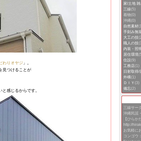
家/土地 
三線
(5)
着物
(0)
沖縄
(0)
自然素材
(
手刻み無
大工の技
(
職人の技
(
内装・照
居住環境
(
住設
(9)
だわりオヤジ
​」。
工務店
(1)
を見つけることが
日射取得/
。
外構
(1)
ＤＩＹ
(3)
備忘
(2)
いと感じるからです。
三線サー
沖縄民謡
【ひらか
http://hira
お気軽に
コンゴウ：ko