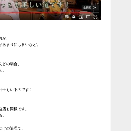
何か、
があまりにも多いなど。
。
んどの場合、
ん。
計士もいるのです！
務店も同様です。
る。
だけの論理で、