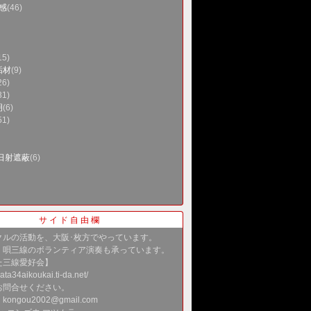
雑感
(46)
15)
垢材
(9)
26)
31)
明
(6)
51)
日射遮蔽
(6)
サイド自由欄
クルの活動を、大阪･枚方でやっています。
・唄三線のボランティア演奏も承っています。
た三線愛好会】
kata34aikoukai.ti-da.net/
お問合せください。
ngou2002@gmail.com