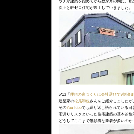
ウチが建築を始めてから数か月の間に、私
次々と軒ゼロ住宅が竣工していきました。
5/13「​
理想の家づくりは会社選びで9割決
建築家の​
松尾和也
​さんをご紹介しましたが
その​
YouTube
​でも繰り返し語られている日
雨漏りリスクといった住宅建築の基本的性
どうしてここまで無頓着な業者が多いのか