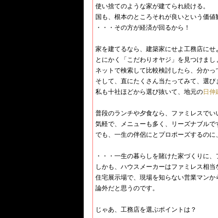
使い捨てのような家が建てられ続ける。
国も、根本のところそれが良いという価値
・・・その方が経済が回るから！
家を建てるなら、建築家にせよ工務店にせ
とにかく「​こだわりオヤジ」を見つけまし
ネットで検索して比較検討したら、分かっ
そして、直にたくさん当たってみて、選び
私も十社ほどから選び抜いて、地元の​
日伸
普段のランチや夕食なら、ファミレスでい
気軽で、メニューも多く、リーズナブルで
でも、一生の伴侶にとプロポーズするのに
・・・一生の暮らしを賭けた家づくりに、
しかも、ハウスメーカーはファミレス相当
住宅展示場で、現場を知らない営業マンか
論外だと思うのです。
じゃあ、工務店を選ぶポイントは？