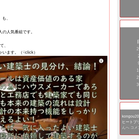
​」も、
人の人気番組です。
して、
2
ます。（☟click）
1
2
3
kongou2
ヒートブリ
んへ コ