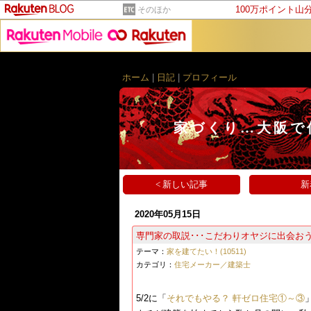
100万ポイント山
そのほか
ホーム
|
日記
|
プロフィール
家づくり…大阪で
< 新しい記事
新
2020年05月15日
専門家の取説･･･こだわりオヤジに出会お
テーマ：
家を建てたい！(10511)
カテゴリ：
住宅メーカー／建築士
5/2に「​​
それでもやる？ 軒ゼロ住宅①～③