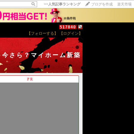
>>
人気記事ランキング
ブログを作成
楽天市場
517840
【フォローする】
【ログイン】
【毎日開催】
15記事にいいね！で1ポイント
10秒滞在
～今さら？マイホーム新築
いいね!
--
/
--
PR