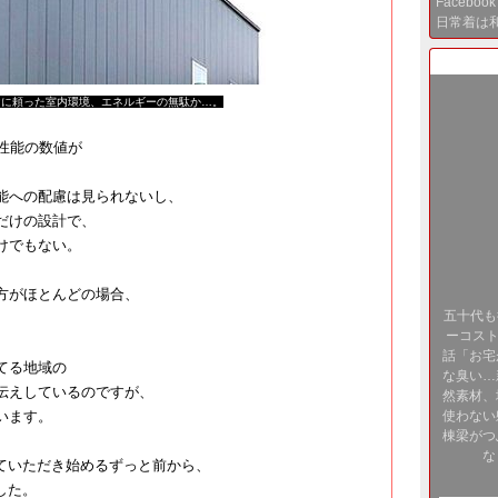
Facebo
日常着は
に頼った室内環境、エネルギーの無駄か…。​​​
性能の数値が
能への配慮は見られないし、
だけの設計で、
けでもない。
方がほとんどの場合、
五十代も
。
ーコスト
話「お宅
てる地域の
な臭い…
伝えしているのですが、
然素材、
います。
使わない
棟梁がつ
な
せていただき始めるずっと前から、
した。