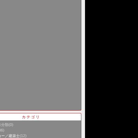
カテゴリ
未分類
(0)
36)
カー／建築士
(12)