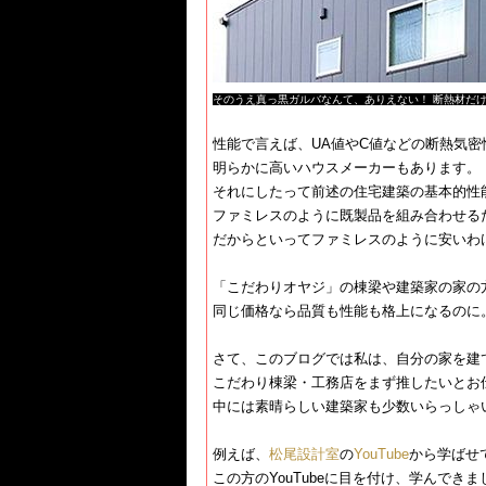
​そのうえ真っ黒ガルバなんて、ありえない！ 断熱材だけ
性能で言えば、UA値やC値などの断熱気密
明らかに高いハウスメーカーもあります。
それにしたって前述の住宅建築の基本的性
ファミレスのように既製品を組み合わせる
だからといってファミレスのように安いわ
「こだわりオヤジ」の棟梁や建築家の家の
同じ価格なら品質も性能も格上になるのに
さて、このブログでは私は、自分の家を建
こだわり棟梁・工務店をまず推したいとお
中には素晴らしい建築家も少数いらっしゃ
例えば、​
松尾設計室
​の​
YouTube
​から学ば
この方のYouTubeに目を付け、学んできま