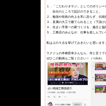
１．「こだわりオヤジ」としてのポリシー
自分のところで設計のできること。
２．勉強や技術の向上を常に怠らず、伝統
３．直属の大工で建てられること（下請け
４．住まい手第一の家づくりを、施主と協
５．工務店のみんなが、仕事を楽しんでい
私は上の５点を挙げておきたいと思います
ラクジュの本橋哲幸さんなら、何と言うで
ぜひこの動画もご覧ください！（☟click）