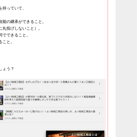
を持っていて、
技能の継承ができること。
に丸投げしないこと）。
同でできること。
ること。
。
しょう？