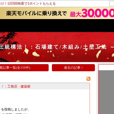
分け！1日5回検索で1ポイントもらえる
伝統構法！：石場建て/木組み/土壁工法 
着記事一覧(全259件)
過去の記事 >
う！：工務店・建築家
​​」を投稿しましたが、