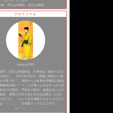
ok：コンゴウ マツムラ
和装…平日は作務衣、休日は着物。
プロフィール
kongou2002
後半、自宅を再建新築。今更借金！建売りのロ
住宅か…。 2017年3月1日、職場に警察から電
が火事です！」 焼跡からは有毒化学物質の強烈
新建材は怖い！ で、行き着いたのはやっぱり自
地元の工務店。 手刻みの材木、金物をほとんど
躯体。 間取りの打ち合わせがほぼ終わった頃、
ぶやいた。 「ホンマは石場建てがエエんやけど
ぁ・・・。」 「石場建てってなんですの
ん？！」・・・