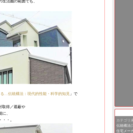
の生活圏の範囲でも、
まる…伝統構法：現代的性能・科学的知見
​」で
、
射取得／遮蔽や
能に、
・・・。
カテゴリ
伝統構法
(
住宅メー