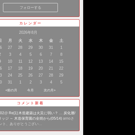
フォローする
カレンダー
2026年8月
日
月
火
水
木
金
土
6
27
28
29
30
31
1
2
3
4
5
6
7
8
9
10
11
12
13
14
15
6
17
18
19
20
21
22
3
24
25
26
27
28
29
0
31
1
2
3
4
5
<前の月
今月
次の月>
コメント新着
002
@
Re[1]:木造建築は火災に弱い？ … 炭化層/
ッジ ～ 木造保育園の全焼から(05/14)
arnoさ
メント、ありがとうござい…