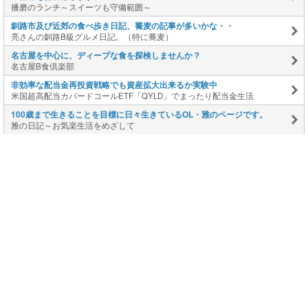
播磨のランチ～スイーツも守備範囲～
釧路市及び近郊の食べ歩き日記、蕎麦の記事が多いかな・・
亮さんの釧路B級グルメ日記。（特に蕎麦）
名古屋を中心に、ディープな食を探検しませんか？
名古屋B食倶楽部
非効率な配当金再投資戦略でも資産拡大出来るか実験中
米国超高配当カバードコールETF「QYLD」でまったり配当金生活
100歳まで生きることを目標に日々生きているOL・雅のページです。
雅の日記～お気楽生活をめざして
ヨーキー モアナの茅ヶ崎生活 ブログへようこそ
ヨーキーモアナ 地域猫クロちゃんの茅ヶ崎生活
このページの上に戻る
メニュー
新規登録
日記を書く