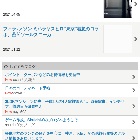
2021.04.05
フィラ×メゾン ミハラヤスヒロ"東京"着想のコラ
ボ、凸凹ソールスニーカ…
2021.01.22
おすすめブログ
ポイント・クーポンなどのお得情報を更新中！
New
rocca＊六花＊
日々のコーディネート手帖
New
andwalk.
3LDKマンションに夫、子供2人の4人家族暮らし。時短家事、インテリ
ア、収納日々研究中♪
New
maya502
ゲーム作成、Shuichi-Yのブログへようこそ
shuichi-Yのブログ
播磨地方のランチの紹介を中心に、神戸、大阪、その他旅行先等のグル
メ情報をお届けします。