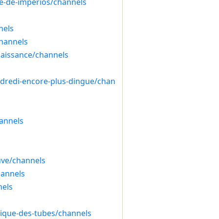
e-de-imperios/channels
nels
channels
naissance/channels
endredi-encore-plus-dingue/chan
hannels
uve/channels
hannels
nels
sique-des-tubes/channels