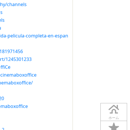
shy/channels
ls
els
u
vida-pelicula-completa-en-espan
8181971456
rt/1245301233
ffiCe
ocinemaboxoffice
inemaboxoffice/
20
emaboxoffice
ホーム
-2