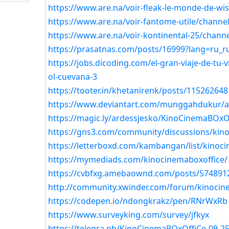
https://www.are.na/voir-fleak-le-monde-de-wi
https://www.are.na/voir-fantome-utile/channe
https://www.are.na/voir-kontinental-25/chann
https://prasatnas.com/posts/16999?lang=ru_r
https://jobs.dicoding.com/el-gran-viaje-de-tu-
ol-cuevana-3
https://tooter.in/khetanirenk/posts/11526264
https://www.deviantart.com/munggahdukur/a
https://magic.ly/ardessjesko/KinoCinemaBOxO
https://gns3.com/community/discussions/kin
https://letterboxd.com/kambangan/list/kinoc
https://mymediads.com/kinocinemaboxoffice/
https://cvbfxg.amebaownd.com/posts/574891
http://community.xwinder.com/forum/kinocin
https://codepen.io/ndongkrakz/pen/RNrWxRb
https://www.surveyking.com/survey/jfkyx
https://telegra.ph/KinoCinemaBOxOffiCe-09-25