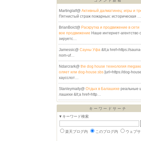
コメント新着
Martinglalf@
Активный далматинец: игры и т
Пятнистый страж пожарных: историческая …
BrianBoict@
Раскрутка и продвижение в сети
вое продвижение
Наше интернет-агентство 
зируетс…
Jamessic@
Сауны Уфа
&lt;a href=https://saun
nom-uf…
Ndarcrark@
the dog house технология megaw
оляет или dog-house.sbs
[url=https://dog-hous
хаусслот…
Stanleymaity@
Отдых в Балашихе
реальные 
лашихи &lt;a href=http…
キーワードサーチ
▼キーワード検索
楽天ブログ内
このブログ内
ウェブサ