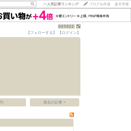
>>
人気記事ランキング
ブログを作成
楽天市場
005922
【フォローする】
【ログイン】
【毎日開催】
15記事にいいね！で1ポイント
10秒滞在
いいね!
--
/
--
件)
過去の記事 >