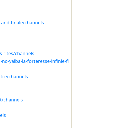
rand-finale/channels
s-rites/channels
o-yaiba-la-forteresse-infinie-fi
utre/channels
ot/channels
els