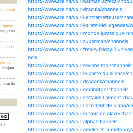
https://www.are.na/voir-batman-azteca-choqu
https://www.are.na/voir-dracula/channels
ренировки
https://www.are.na/voir-l-entremetteuse/chan
https://www.are.na/voir-karate-kid-legendes/
， поиско
специали
https://www.are.na/voir-monde-jurassique-re
https://www.are.na/voir-superman/channels
a-s-bassei
https://www.are.na/voir-freaky-friday-2-un-v
nels
ays позв
https://www.are.na/voir-reviens-moi/channels
e.sbs/]дог
https://www.are.na/voir-le-pacte-du-silence/c
https://www.are.na/voir-dragons/channels
шлюхи ба
https://www.are.na/voir-eddington/channels
https://www.are.na/voir-certains-l-aiment-cha
https://www.are.na/voir-l-accident-de-piano/c
https://www.are.na/voir-la-tour-de-glace/chan
https://www.are.na/voir-alpha/channels
イト
https://www.are.na/voir-amelie-et-la-metaphy