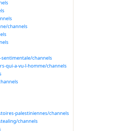
nels
ls
annels
gne/channels
els
nels
r-sentimentale/channels
urs-qui-a-vu-l-homme/channels
s
channels
stoires-palestiniennes/channels
stealing/channels
s