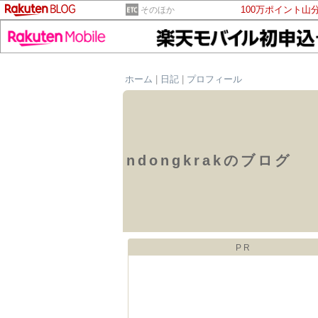
100万ポイント山
そのほか
ホーム
|
日記
|
プロフィール
ndongkrakのブログ
PR