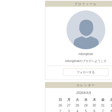
プロフィール
ndongkrak
ndongkrakのブログへようこそ
フォローする
カレンダー
2026年8月
日
月
火
水
木
金
26
27
28
29
30
31
2
3
4
5
6
7