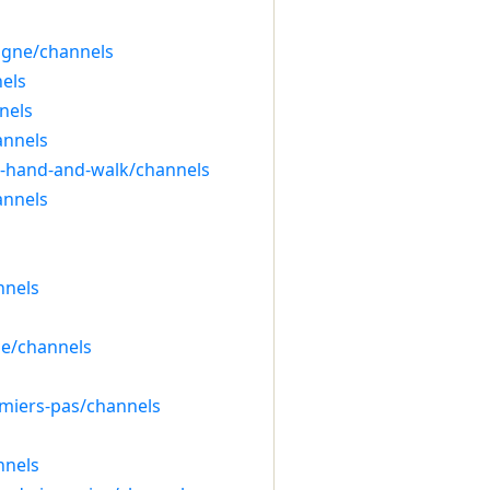
igne/channels
nels
nels
annels
r-hand-and-walk/channels
annels
s
nnels
lle/channels
emiers-pas/channels
nnels