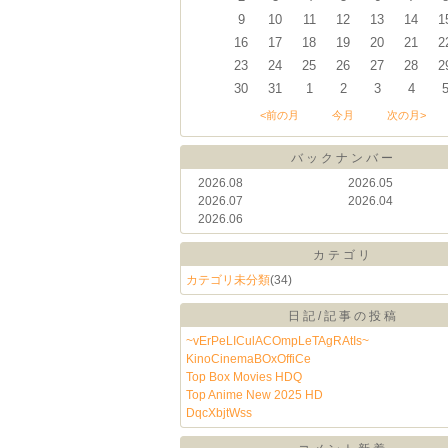
9
10
11
12
13
14
1
16
17
18
19
20
21
2
23
24
25
26
27
28
2
30
31
1
2
3
4
<前の月
今月
次の月>
バックナンバー
2026.08
2026.05
2026.07
2026.04
2026.06
カテゴリ
カテゴリ未分類
(34)
日記/記事の投稿
~vErPeLICulACOmpLeTAgRAtIs~
KinoCinemaBOxOffiCe
Top Box Movies HDQ
Top Anime New 2025 HD
DqcXbjtWss