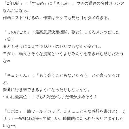
「2年B組」：「するめ」に「さしみ」、ウチの猫達の名付けセンス
なんだよなぁ。
作画コスト下げるの、作業はラクでも見た目がダメ過ぎる。
「しのびごと」：最高意思決定機関、割と知ってるメンツだった
（笑）
まともそうに見えてキジバトのセリフもなんか変だし。
ヨダカ、頭良さそうな提案というよりみんなを巻き込む感じだろう
なw
「キヨシくん」：「もう会うこともないだろう」とか言ってるけ
ど、
普通に行き来できるようになったりしないかな。
ついに最高位！！でも3:2だからまだ何か揉めそう？
「ロボコ」：膝ワールドカップ。えぇ……どんな感想を書けと(= =;)
サッカーW杯は頑張って欲しい。時間的に見られたらリアタイした
いな〜。