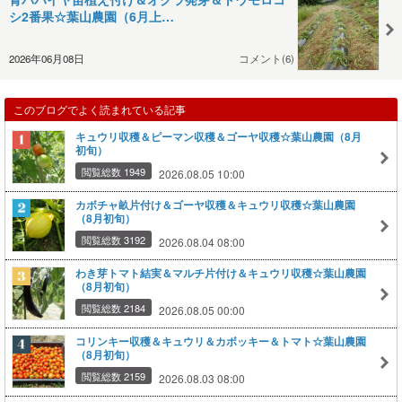
シ2番果☆葉山農園（6月上…
2026年06月08日
コメント(6)
このブログでよく読まれている記事
キュウリ収穫＆ピーマン収穫＆ゴーヤ収穫☆葉山農園（8月
初旬）
閲覧総数 1949
2026.08.05 10:00
カボチャ畝片付け＆ゴーヤ収穫＆キュウリ収穫☆葉山農園
（8月初旬）
閲覧総数 3192
2026.08.04 08:00
わき芽トマト結実＆マルチ片付け＆キュウリ収穫☆葉山農園
（8月初旬）
閲覧総数 2184
2026.08.05 00:00
コリンキー収穫＆キュウリ＆カボッキー＆トマト☆葉山農園
（8月初旬）
閲覧総数 2159
2026.08.03 08:00