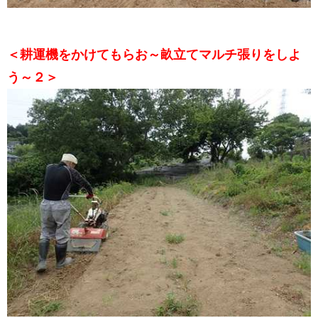
＜耕運機をかけてもらお～畝立てマルチ張りをしよ
う～２＞