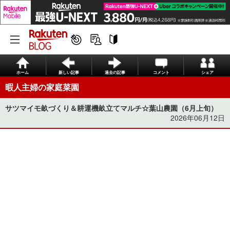
ホーム
新しい記事
過去の記事
コメント
シェア
暇人主婦の家庭菜園
サツマイモ畝づくり＆耕運機畝立てマルチ☆葉山農園（6月上旬）
2026年06月12日