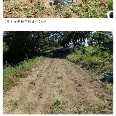
（サトイモ種芋植え付け地）