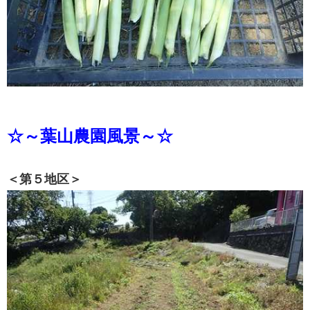
☆～葉山農園風景～☆
＜第５地区＞