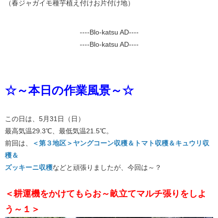
（春ジャガイモ種芋植え付けお片付け地）
----Blo-katsu AD----
----Blo-katsu AD----
☆～本日の作業風景～☆
この日は、5月31日（日）
最高気温29.3℃、最低気温21.5℃。
前回は、
＜第３地区＞ヤングコーン収穫＆トマト収穫＆キュウリ収
穫＆
ズッキーニ収穫
などと頑張りましたが、今回は～？
＜耕運機をかけてもらお～畝立てマルチ張りをしよ
う～１＞