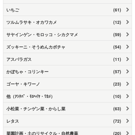
いちご
(61)
ツルムラサキ・オカワカメ
(12)
サヤインゲン・モロッコ・シカクマメ
(59)
ズッキーニ・そうめんカボチャ
(54)
アスパラガス
(11)
かぼちゃ・コリンキー
(57)
ゴーヤ・キワーノ
(23)
他（ｱｼﾀﾊﾞ・ﾓﾛﾍｲﾔ・ﾜｶﾒ）
(10)
小松菜・チンゲン菜・からし菜
(63)
レタス
(72)
菜園計画・土のリサイクル・自然農薬
(20)