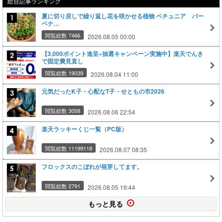
総合記事ランキング
夏に切り戻しで繰り返し花を咲かせる植物 ペチュニア バー
ベナ…
閲覧総数 7466
2026.08.05 00:00
【3,000ポイント進呈×抽選キャンペーン実施中】楽天でんき
で固定費見直し
閲覧総数 19039
2026.08.04 11:00
元気だったK子・心配なT子・せともの市2026
閲覧総数 3058
2026.08.06 22:54
楽天ラッキーくじ一覧（PC版）
閲覧総数 11199118
2026.08.07 08:35
フロックスのこぼれが発芽してます。
閲覧総数 2791
2026.08.05 19:44
もっと見る