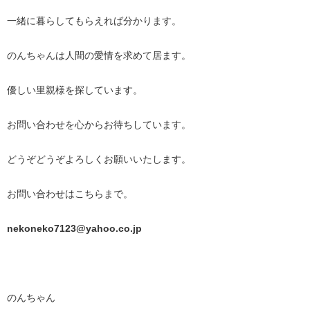
一緒に暮らしてもらえれば分かります。
のんちゃんは人間の愛情を求めて居ます。
優しい里親様を探しています。
お問い合わせを心からお待ちしています。
どうぞどうぞよろしくお願いいたします。
お問い合わせはこちらまで。
nekoneko7123@yahoo.co.jp
のんちゃん