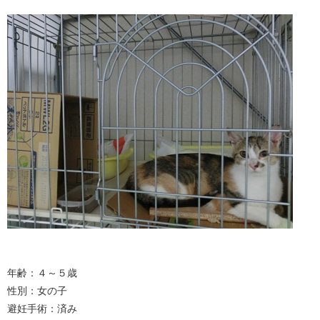
年齢：４～５歳
性別：女の子
避妊手術：済み