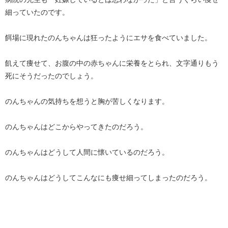
細っていたのです。
餌場に現れたのんちゃんは狂ったようにエサを食べていました。
飢えて痩せて、お腹の中の赤ちゃんに栄養をとられ、文字通りもう
死にそうだったのでしょう。
のんちゃんの気持ちを想うと胸が苦しくなります。
のんちゃんはどこからやってきたのだろう。
のんちゃんはどうして人間に懐いているのだろう。
のんちゃんはどうしてこんなにも痩せ細ってしまったのだろう。