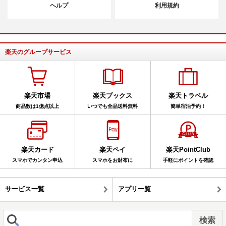
ヘルプ
利用規約
楽天のグループサービス
楽天市場
楽天ブックス
楽天トラベル
商品数は1億点以上
いつでも全品送料無料
簡単宿泊予約！
楽天カード
楽天ペイ
楽天PointClub
スマホでカンタン申込
スマホをお財布に
手軽にポイントを確認
サービス一覧
アプリ一覧