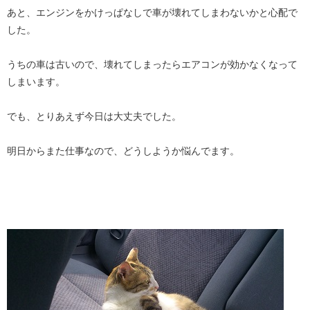
あと、エンジンをかけっぱなしで車が壊れてしまわないかと心配で
した。
うちの車は古いので、壊れてしまったらエアコンが効かなくなって
しまいます。
でも、とりあえず今日は大丈夫でした。
明日からまた仕事なので、どうしようか悩んでます。