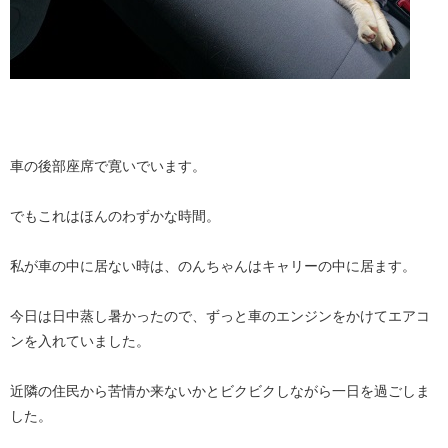
車の後部座席で寛いでいます。
でもこれはほんのわずかな時間。
私が車の中に居ない時は、のんちゃんはキャリーの中に居ます。
今日は日中蒸し暑かったので、ずっと車のエンジンをかけてエアコ
ンを入れていました。
近隣の住民から苦情か来ないかとビクビクしながら一日を過ごしま
した。