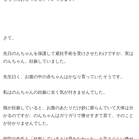
さて。
先日のんちゃんを保護して避妊手術を受けさせたわけですが、実は
のんちゃん、妊娠していました。
先生曰く、お腹の中の赤ちゃんはかなり育っていたそうです。
私はのんちゃんの妊娠に全く気が付きませんでした。
猫が妊娠していると、お腹のあたりだけ妙に膨らんでいて大体は分
かるのですが、のんちゃんはガリガリで痩せすぎて居て、そのこと
が分かりませんでした。
病院の先生も「妊娠しているとは思わなかった」と言うぐらい痩せ