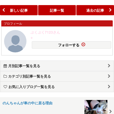
新しい記事
記事一覧
過去の記事
プロフィール
ぷくぷく7123さん
⭐
フォローする
月別記事一覧を見る
カテゴリ別記事一覧を見る
お気に入りブログ一覧を見る
のんちゃんが車の中に居る理由