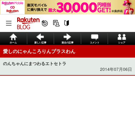
ホーム
新しい記事
過去の記事
コメント
シェア
愛しのにゃんころりんプラスわん
のんちゃんにまつわるエトセトラ
2014年07月06日