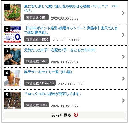
夏に切り戻しで繰り返し花を咲かせる植物 ペチュニア バー
ベナ…
閲覧総数 7551
2026.08.05 00:00
【3,000ポイント進呈×抽選キャンペーン実施中】楽天でんき
で固定費見直し
閲覧総数 19580
2026.08.04 11:00
元気だったK子・心配なT子・せともの市2026
閲覧総数 3257
2026.08.06 22:54
楽天ラッキーくじ一覧（PC版）
閲覧総数 11199618
2026.08.07 08:35
フロックスのこぼれが発芽してます。
閲覧総数 3389
2026.08.05 19:44
もっと見る