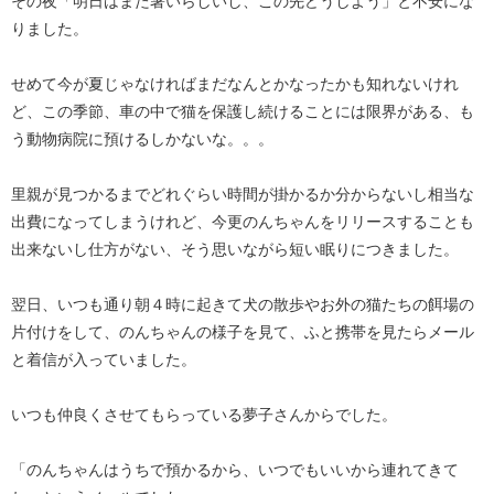
その夜「明日はまた暑いらしいし、この先どうしよう」と不安にな
りました。
せめて今が夏じゃなければまだなんとかなったかも知れないけれ
ど、この季節、車の中で猫を保護し続けることには限界がある、も
う動物病院に預けるしかないな。。。
里親が見つかるまでどれぐらい時間が掛かるか分からないし相当な
出費になってしまうけれど、今更のんちゃんをリリースすることも
出来ないし仕方がない、そう思いながら短い眠りにつきました。
翌日、いつも通り朝４時に起きて犬の散歩やお外の猫たちの餌場の
片付けをして、のんちゃんの様子を見て、ふと携帯を見たらメール
と着信が入っていました。
いつも仲良くさせてもらっている夢子さんからでした。
「のんちゃんはうちで預かるから、いつでもいいから連れてきて