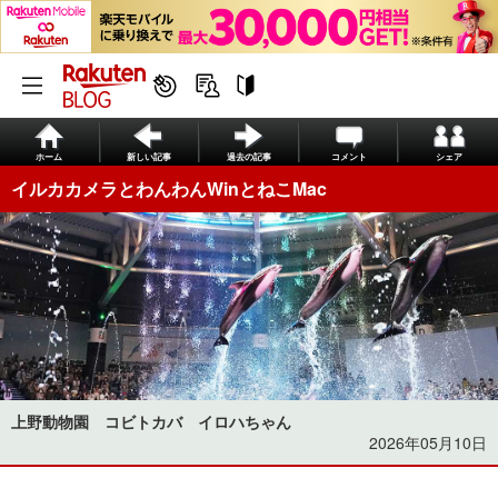
ホーム
新しい記事
過去の記事
コメント
シェア
イルカカメラとわんわんWinとねこMac
上野動物園 コビトカバ イロハちゃん
2026年05月10日