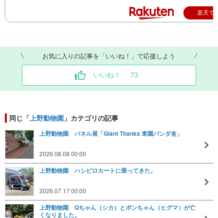
楽天で
お気に入りの記事を「いいね！」で応援しよう
いいね！
73
同じ「
上野動物園
」カテゴリの記事
上野動物園 パネル展「Giant Thanks 東園パンダ舎」
2026.08.08 00:00
上野動物園 ハシビロカートに乗ってきた。
2026.07.17 00:00
上野動物園 Qちゃん（シカ）とポンちゃん（ヒグマ）が亡
くなりました。