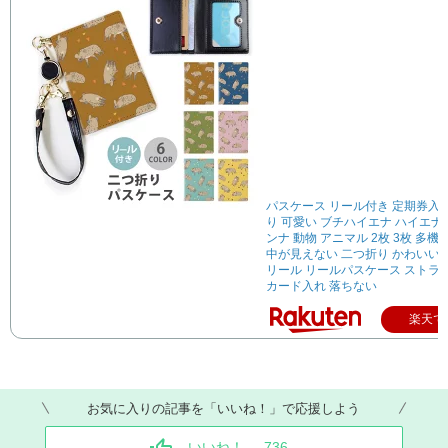
パスケース リール付き 定期券入
り 可愛い ブチハイエナ ハイエナ 
ンナ 動物 アニマル 2枚 3枚 多機
中が見えない 二つ折り かわいい
リール リールパスケース ストラ
カード入れ 落ちない
楽天で
お気に入りの記事を「いいね！」で応援しよう
いいね！
736