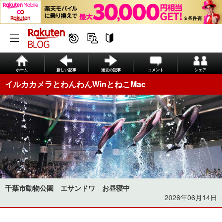
ホーム
新しい記事
過去の記事
コメント
シェア
イルカカメラとわんわんWinとねこMac
千葉市動物公園 エサンドワ お昼寝中
2026年06月14日