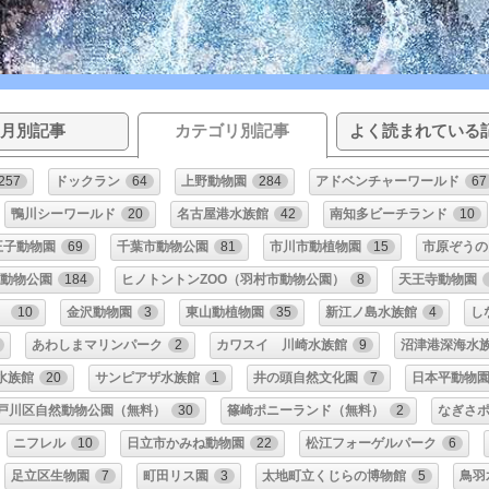
月別記事
カテゴリ別記事
よく読まれている
257
ドックラン
64
上野動物園
284
アドベンチャーワールド
67
鴨川シーワールド
20
名古屋港水族館
42
南知多ビーチランド
10
王子動物園
69
千葉市動物公園
81
市川市動植物園
15
市原ぞうの
動物公園
184
ヒノトントンZOO（羽村市動物公園）
8
天王寺動物園
）
10
金沢動物園
3
東山動植物園
35
新江ノ島水族館
4
し
あわしまマリンパーク
2
カワスイ 川崎水族館
9
沼津港深海水
水族館
20
サンピアザ水族館
1
井の頭自然文化園
7
日本平動物
戸川区自然動物公園（無料）
30
篠崎ポニーランド（無料）
2
なぎさ
ニフレル
10
日立市かみね動物園
22
松江フォーゲルパーク
6
足立区生物園
7
町田リス園
3
太地町立くじらの博物館
5
鳥羽