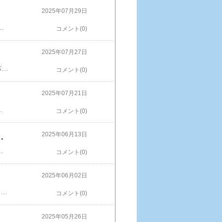
2025年07月29日
あるし、どっちだろう？※画像などの無断使用転載禁止子供向けのかわいいステッカーや実用的な誕生日やクリスマスの贈り物として、青とピンクのサイズモデルが選べる、音楽付きの電動スピンフックの釣りおもちゃ、イースターギフト お魚ぱくぱく おもちゃ 楽天で購入
コメント(0)
2025年07月27日
TEMUのお魚パクパクの景品が届きました。景品はこちら、前回の記事は→​TEMUのお魚パクパクが終わりました。​TEMUの怪しい袋・・・。開けたらミニデジカメの箱はボコボコ・・・。TEMUあるある・・・。リラックマのケース（チェキ用ぐらいのサイズ）ドライバーセット充電クレードルが付いてるけど、無くても充電できます。フラッシュ付きがミソ。一部日本語表記ですが、怪しい日本語です。使用レポートは、また後で・・・。※画像などの無断使用転載禁止【8%OFFクーポン】正規品 ミニカメラ 超小型 デジカメ ミニレトロカメラ 録画 高画質 ミニデジタルカメラ 小型カメラ ポータブルデジタルカメラ 子供カメラ キッズカメラ トイカメラ ミニカメラ MINI コンパクト 多機能 修学旅行 入学式 運動会 プレゼント ギフト 楽天で購入
コメント(0)
2025年07月21日
 動画撮影 デジカメ カメラ ビデオカメラ 手ぶれ補正 小型カメラ 携帯型 HD ミニ 小型価格：8,260円～（税込、送料無料) (2025/7/20時点) 楽天で購入
コメント(0)
きそば 超豪華！文具9点セット】
2025年06月13日
に挟まっています。豪華9点買ったけど、もったいなくて使えん！※画像などの無断使用転載禁止Mono Max(モノマックス) 2025年7月号【雑誌】【3000円以上送料無料】 楽天で購入
コメント(0)
2025年06月02日
TEMU 380度開店可能な自転車用スマホスタンド200円ぐらい自撮り棒用に使うスマホスタンドを色々と使いましたが、これが使いやすいです。こんな感じで使いたい。この時使っていたのは重い・・・。で見つけたのがこちら・・・。スマホには両サイドのシリコンを引っ張って挟み込む感じ裏から見たところ、真ん中部分が回転するので縦位置でも横位置でも取り付け可能。自撮り棒はバンドで、こちらも引っ張って取り付け。欠点は前のはチルトできたけど、こちらは単純な構造な分チルトできません。その分軽いし、携帯も楽。用途で使い分けかな？軽くていい感んじです。後は耐久性の問題ですね、シリコン部分が切れないか心配？使用カメラはLUMIX DC-TZ99動物園や水族館によっては、自撮り棒は禁止されているとこがあります。注意して使用してね。上野動物園は三脚禁止ですが自撮り棒はシャオレイではグレイゾーンです。※画像などの無断使用転載禁止送料無料 スマホホルダー 自転車用 バイク用 スマホスタンド 360度回転 ハンドル取り付け 取り付け簡単 ベルト式 シリコン サイクリング ツーリング 通勤 通学 自転車アクセサリー楽天で購入【公式店】パナソニック コンパクトデジタルカメラ ルミックス 選べる2色 DC-TZ99 高倍率ズーム 4Kフォトモード 4K動画 タッチモニター フォーカスセレクト機能 手ブレ補正楽天で購入
コメント(0)
2025年05月26日