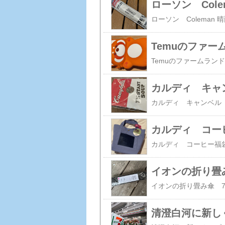
Temuのファ
カルディ コーヒ
イオンの折り畳み
清澄白河に新し