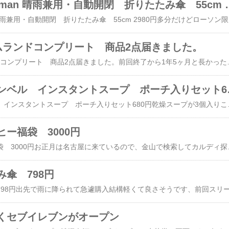
ローソン Coleman 晴雨兼
​ローソン Coleman 晴雨兼用・
ームランドコンプリート 商品2点届きました。
​​Temuのファームランドコンプリート 商品2点届きました。前回終了から1年5ヶ月と長かったです、まあ、やる気なくて電車移動の隙間時間だけしか、やっていませんでした。前回終了の記事は→ ​Temu
カルディ キ
​カルディ キャンベル インスタントスープ ポーチ入りセット680円乾燥スープが3個入りこんな感じで売っていました。ポー
ー福袋 3000円
カルディ コーヒー福袋 3000円お正月は名古屋に来ているので、金山で検索してカルディ探して行きました。ループ金
傘 798円
くセブイレブンがオープン