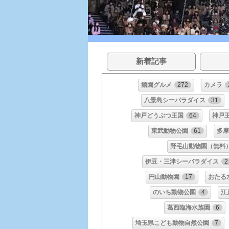
新着記事
館園グルメ
272
カメラ
八景島シーパラダイス
31
神戸どうぶつ王国
64
神戸
東武動物公園
61
多摩
野毛山動物園（無料
伊豆・三津シーパラダイス
2
円山動物園
17
おたる
のいち動物公園
4
江
葛西臨海水族園
6
埼玉県こども動物自然公園
7