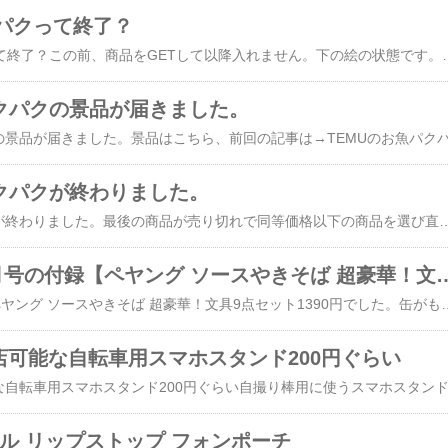
パクって終了？
あれ？お魚パクパクって終了？この前、商品をGETして以降入れません。下の絵の状態です。終わってから10日ぐらいすぎました。何回もGETしたって情報もあったけど、1度終わると入れないって情報も
パクパクの景品が届きました。
パクパクが終わりました。
TEMUのお魚パクパクが終わりました。最後の商品が売り切れで同等価格以下の商品を選び直しカウントダウンはこんな感じでした。あと3回後2回ラストリラックマを選び直して完了です。小さいデジカメとリラックマのカメラケースとミニドライバーをGET!いつ届くか楽しみです。※画像などの無断使用転載禁止自撮り 高画質 携帯便利
モノマックス7月号の付録【ペヤング ソースや
モノマックス7月号 ペヤング ソースやきそば 超豪華！文具9点セット1390円でした。缶がもうペヤング！ミニペヤング！まじ本物そっくり！ソースとかかやく、薬味はジッパーバック付録は本の間
度開店可能な自転車用スマホスタンド200円ぐらい
ル リップストップ フォンポーチ