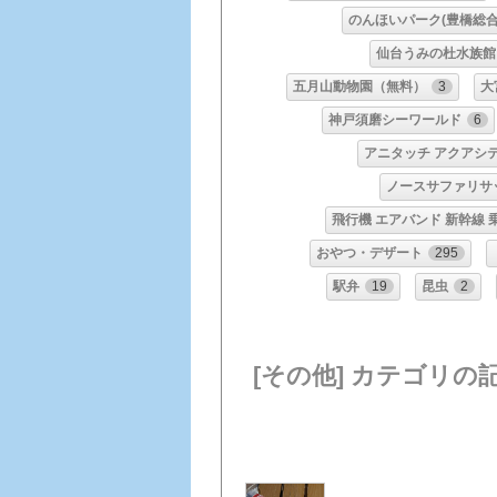
のんほいパーク(豊橋総合
仙台うみの杜水族館
五月山動物園（無料）
3
大
神戸須磨シーワールド
6
アニタッチ アクアシ
ノースサファリサ
飛行機 エアバンド 新幹線 
おやつ・デザート
295
駅弁
19
昆虫
2
[その他] カテゴリの