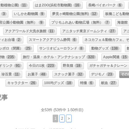
動植物公園)
11
はまZOO(浜松市動物園)
16
長崎バイオパーク
6
3
いしかわ動物園
9
夢見ヶ崎動物公園(無料)
12
板橋こども動
宮公園小動物園（無料）
9
プリモふれあい動物広場（無料）
7
海遊館
アクアワールド大洗水族館
11
アニタッチ東京ドームシティ
27
ア
ティお台場
2
スマートアクアリウム静岡
6
ネコカフェ＆動物カフェ、
ッポロ（閉園）
25
サンリオピューロランド
8
動物グッズ
138
乗物
235
旅行・温泉・ホテル・アンテナショップ
320
Apple関連
15
ドリンク
91
今日の1枚
223
野良猫
18
ガチャガチャ＆クレーン
珍百景
11
お菓子
48
スナック菓子
32
デジモノ
23
その
キャラクター
26
100均グッズ
18
特撮
6
献血
27
記事
全53件 (53件中 1-50件目)
1
2
>