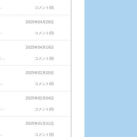
RS ハンター クロスボディ ショルダーバッグ 貴重品入れ価格：7,040円（税込、送料別) (2025/5/25時点) 楽天で購入
コメント(0)
2025年04月29日
やる人 招待コード 79122094 ファームランド これからやる人 招待コード 77993249※画像などの無断使用転載禁止パンダになりたい らくがき Tシャツ パンダTシャツ Tシャツぱんだ おもしろTシャツ メンズ レディース キッズ 子供Tシャツ 面白いTシャツ ネタTシャツ オリジナルTシャツ 大きいTシャツ 4L 5L グリマーTシャツ ドライTシャツ プリントスターTシャツ 名前入れプレゼント価格：3,080円（税込、送料別) (2025/4/28時点) 楽天で購入
コメント(0)
2025年04月19日
大山 八光堂 時計の電池交換が500円こんな感じのお店です。ちょっと入りづらい・・・。はい、本当に500円で電池交換してもらいました。（電池込み）※画像などの無断使用転載禁止腕時計 懐中時計 レディース ケディ 猫 ネコ 猫モチーフ シルエット かわいい キーチェーン キーホルダー フック 見やすい お手頃 仕事用 送料無料 トレンド 人気 オススメ 高品質 可愛い プチプラ フィールドワーク 20代 30代 一年保証 日本製ムーブメント価格：2,750円（税込、送料別) (2025/4/17時点) 楽天で購入
コメント(0)
2025年02月20日
アクセスできます。内ポケットも２っあります。デカくて使いやすいです。※画像などの無断使用転載禁止Mono Max(モノマックス) 2025年3月号【雑誌】【3000円以上送料無料】 楽天で購入
コメント(0)
2025年02月04日
muのファームランドとお魚パクパクで届いた商品カードリーダーが２個届きました。それぞれの追加ギフトなんだけど（高い商品は表示されないので選べないけど）カードリーダーが届きました。お魚パクパクで貰った方が薄い・・・。ファームランドの方がデカイ両方とも普通に使えました。お魚パクパク これからやる人 招待コード 79122094ファームランド これからやる人 招待コード 77993249メインの商品2点GETするまでの道のりは長いです。毎日やって、半年はかかる覚悟で初めてね！※画像などの無断使用転載禁止Phone SDカードリーダー 5-in-1 Lighting/Type C to USB変換アダプタ 0TG機能 設定不要 楽天で購入
コメント(0)
2025年01月31日
商品は表示されないので選べないけど）なんと、1週間しかやってないのに２っもGET（こちらも何故か２ッともカードリーダーを選んだ理由がわかりません・・・。覚えていません）ゲーム完了後に一緒に送られて来ると思っていたら発送済みになっていました。もっと真面目に商品選んでおけばよかった・・・。ご協力よろしくお願いします。お魚パクパク これからやる人 招待コード 79122094ファームランド これからやる人 招待コード 77993249メインの商品2点GETするまで毎日やって、半年はかかる覚悟で初めてね！※画像などの無断使用転載禁止
コメント(0)