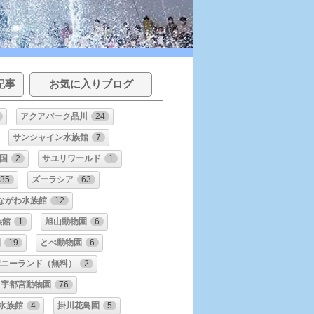
記事
お気に入りブログ
アクアパーク品川
24
サンシャイン水族館
7
国
2
サユリワールド
1
35
ズーラシア
63
ながわ水族館
12
族館
1
旭山動物園
6
園
19
とべ動物園
6
ポニーランド（無料）
2
宇都宮動物園
76
水族館
4
掛川花鳥園
5