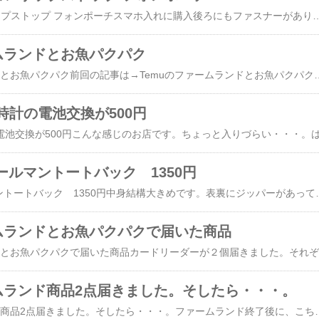
ハンター トラベル リップストップ フォンポーチスマホ入れに購入後ろにもファスナーがあります。※画像などの無断使用転載禁止【お買い物マラソン】 HUNTER バッグ メンズ レディース トラベル リップストップ フォンポーチ UBP1514N
ームランドとお魚パクパク
Temuのファームランドとお魚パクパク前回の記事は→​Temuのファームランドとお魚パクパクで届いた商品​相変わらずに、地味に続けています。月一ぐらいで変なTシャツとかカメラ用品とか買っていますが、それでもなかなか終わりません・・・。表示的には後少しっぽいけど、ここからが長い・・・。最近、上海みたいなゲームが追加されて、これにハマっています。お魚パクパクは地味・・・。このゲームもイマイチ、進行状況はどちらも同じぐらい98%ぐらい多分、終わるまであと2ヶ月ってところかな？お魚パクパク これから
時計の電池交換が500円
コールマントートバック 1350円
MONO MAX コールマントートバック 1350円中身結構大きめです。表裏にジッパーがあって、内ポケットに
ームランドとお魚パクパクで届いた商品
Te
ームランド商品2点届きました。そしたら・・・。
Temuのファームランド商品2点届きました。そしたら・・・。ファームランド終了後に、こちらの商品2点が5日後に無事届きました。トカゲ？恐竜？のバックパック今、思うと何故こんなの欲しかったんだろう・・・。（謎）まあ、お金出してまで買いたくは無いよね・・・。夏に商品選択したので夏用のメッシュの靴・・・。今は寒くて履けない・・・。そしてお魚パクパクですが・・・。丸の部分に注目・・・。追加ギフトなんだけど（高い