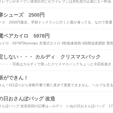
​清澄白河に新しくセブイレブンがオープン清澄白河にセブイレブンは赤札堂の正面にも一軒あります。前は、本屋だったとこに新規オープンオープン記念の福袋が販売されていました。まあ、オッサンはローソン派なので、セブイレブンは滅多に行きません・・・
シューズ 2500円
​ワークマン 防寒シューズ 2500円最近、早朝ドックランに行くと霜が凍ってる、なので普通の靴だと寒いし濡れる・・・。ワーク
ペアカイロ 5978円
定しない・・・ カルディ クリスマスバック
​楽天ブログ 安定しない・・・写真はカルディで買ったクリスマスバックちょっと今回長過ぎ・・・。
新ができん！
の日おさんぽバッグ 改造
​​カルディ いぬの日おさんぽバッグ 改造前回の記事は→​