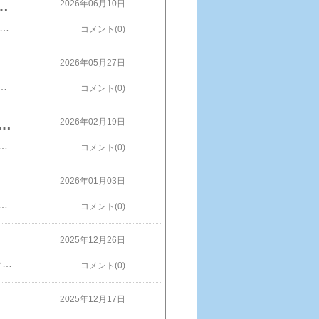
用・自動開閉 折りたたみ傘 55cm 2980円
2026年06月10日
自動開閉 折りたたみ傘 55cm 2980円多分だけど​ローソン限定この値段で自動開閉中身こんな感じ自動開閉閉じるのも自動だけど、伸びた部分を押し戻すのは手動です。この値段ならサイコー※画像などの無断使用転載禁止【公式】 コールマン 日傘 モバイルシェード 55DR オート アイスグレー 折りたたみ傘 折り畳み 傘 晴雨兼用 日傘 雨 ダークルーム 耐風性 コールマン Coleman ワンプッシュ キャンプ 公園 ピクニック 晴雨兼用傘 楽天で購入
コメント(0)
2026年05月27日
のファームランド商品2点届きました。​レッサーパンダのスマホケースTemuの商品ページこんな感じで届きました。裏可愛い、ストラップ付き後、尻尾の金具が弱そうで取れそう・・・。スマホ2台ぐらい、入りそうです。中に内ポケットがあります。もう一つ貰ったのは、デジカメのシリコンケースです。※画像などの無断使用転載禁止ピージーデザイン MiMi POCHIFriendS(ミミポチフレンズ) レッサーパンダ【メーカー直送：代金引換不可：同梱不可】【北海道・沖縄・離島は配達不可】楽天で購入
コメント(0)
ャンベル インスタントスープ ポーチ入りセット680円
2026年02月19日
チを開けるとスープが入っています。コーンポタージュ、オニオンスープ、クラムチャウダー各1袋コーンポタージュクラムチャウダーオニオンスープ※画像などの無断使用転載禁止【1000円ポッキリ】【メール便 送料無料】Campbell's キャンベル インスタントスープ 8P クラムチャウダー x 4P + コーンポタージュ x 4P コストコ COSTCO価格：1,000円（税込、送料無料) (2026/2/16時点) 楽天で購入
コメント(0)
2026年01月03日
山って駅下B1の近くにあってよかったです。粉を購入ブラジル ダークロースト カルモデミナス地区（200g）ブルーマウンテンブレンド（200g）・ニューイヤーブレンド2026（200g） バッグ サイズ（約）縦24×横33×マチ13cm 持ち手30cm​※画像などの無断使用転載禁止送料無料 KALDI カルディ 保冷バッグ 黒価格：2,517円（税込、送料無料) (2026/1/2時点) 楽天で購入
コメント(0)
2025年12月26日
​イオンの折り畳み傘 798円出先で雨に降られて急遽購入結構軽くて良さそうです、前回スリーコインズで買った傘はすぐに錆びたので今回は錆びないといいな。思ったよりも大きい※画像などの無断使用転載禁止【★大感謝限定！20％OFFクーポン利用で1984円！】【美しく華やかに彩る 16本骨傘】長傘 16本骨 傘 かさ 雨傘 晴雨兼用 レディース 女性 用 おしゃれ きれいめ 上品 和風 無地 シンプル 耐風 丈夫 頑丈 ジャンプ 式 ギフト プレゼント 人気 安い " 送料無料 "価格：2,480円（税込、送料無料) (2025/12/25時点) 楽天で購入
コメント(0)
2025年12月17日