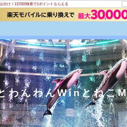
ト山分け！1日5回検索で1ポイントもらえる
とわんわんWinとねこM