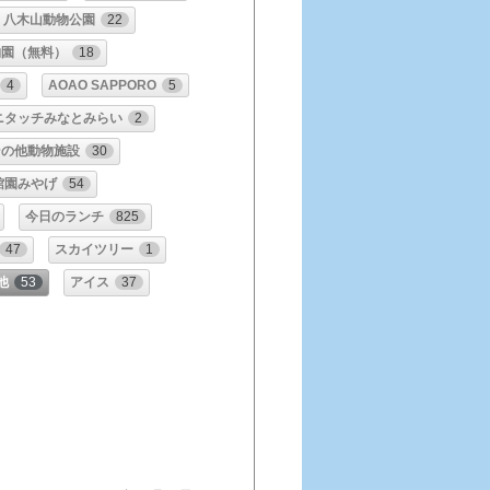
八木山動物公園
22
物園（無料）
18
4
AOAO SAPPORO
5
ニタッチみなとみらい
2
その他動物施設
30
館園みやげ
54
今日のランチ
825
47
スカイツリー
1
他
53
アイス
37