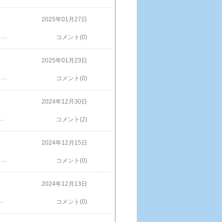
2025年01月27日
muのファームランドが終わったのでお魚パクパクはじめました。最初は好調でどんどん貯まっていきますが途中から0.1にダウン。それでも2日で98.8%も貯まりました。もうすぐ終わる？訳ないよね・・・。はい、やっぱり、だんだん減っていました。0.05%、これ多分99%になると0.01%しかくれなくなるパターンですね・・・。3日目で99.77%まで行きましたが、ここからが長そうです。さて、いつ終わるのかな？※画像などの無断使用転載禁止【P5倍★20時から28h限定】【日本企業正規品】キッズカメラ キッズ デジカメ 三脚付き 2024 メモリーカード32G付き 子供用 トイカメラ 子供用カメラ かわいい おしゃれ シンプル スマホ 転送 できる 動画 ムービー 玩具 おもちゃ プレゼント 三脚 youtuber★ 楽天で購入
コメント(0)
2025年01月23日
emuのファームランドやっと終わった・・・。最後の0.01パーセントが溜まりました。え？終わったよって思ったら、強制的に次のラウンドが始まった・・・。追加ボーナスの意味が不明？え？新ラウンド・・・。あ、Temuの注文履歴見たらo円で2点入っていました。1回目の商品は無事に送られるみたいです・・・。※画像などの無断使用転載禁止非常食 パン 缶詰 5年 パンダ フェイス パンだ缶 24缶 全種バラエティケース 5年保存 備蓄 防災 保存食 長期保存 送料無料 楽天で購入
コメント(0)
2024年12月30日
ントまで来たけど年内には終わらないです。※画像などの無断使用転載禁止
コメント(2)
2024年12月15日
ローソン福袋1080円でお得！多分2000円分以上入っています。店舗限定みたいなので見かけたら、おすすめです。※画像などの無断使用転載禁止福袋 2025 ＼総額300万円以上！／Switch・ReFa・Apple Watch・AirPodsも当たるかも！人気商品から選べる.北海道グルメ福袋. 合計3888名に当選チャンス！ルンバ・ダイソン・バルミューダ・ティファール・食品 おすすめ 海鮮 惣菜 スイーツ 訳あり ポイント消化 初売り【M】 楽天で購入
コメント(0)
2024年12月13日
いゲームが減りました。サイコロも改悪で、水をあまりくれなくなりました。99パーセントの最後の1パーセントなのに現在88.39パーセント、これあと一月以上かかるかも？ちなみに、この間Tシャツとか色々と5000円ぐらい購入していて、水もかなり貰ったのに全然進みません。※画像などの無断使用転載禁止
コメント(0)