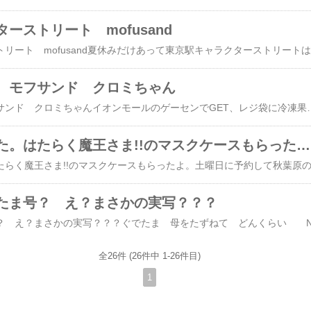
ーストリート mofusand
東
 モフサンド クロミちゃん
クレーンゲーム モフサンド クロミちゃんイオンモールのゲーセンでGET、レジ袋に冷凍果物と一緒に入れてたらお尻が湿っていた（それともクロミちゃん、おもらししました？）のでホテルのハンガーで干されています。400円で、なんとかGET!(1回100円）モフサンドに弱い・・・。※画像などの無断使用転載禁止壁掛け時計 かわいい キャラクター もふさんど mofusand サメにゃん 時計 壁掛
献血に行きました。はたらく魔王さま!!のマスクケースもらったよ。
たま号？ え？まさかの実写？？？
全26件 (26件中 1-26件目)
1