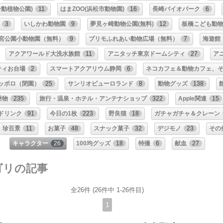
動植物公園)
11
はまZOO(浜松市動物園)
16
長崎バイオパーク
6
3
いしかわ動物園
9
夢見ヶ崎動物公園(無料)
12
板橋こども動
宮公園小動物園（無料）
9
プリモふれあい動物広場（無料）
7
海遊館
アクアワールド大洗水族館
11
アニタッチ東京ドームシティ
27
ア
ティお台場
2
スマートアクアリウム静岡
6
ネコカフェ＆動物カフェ、
ッポロ（閉園）
25
サンリオピューロランド
8
動物グッズ
138
乗物
235
旅行・温泉・ホテル・アンテナショップ
322
Apple関連
15
ドリンク
91
今日の1枚
223
野良猫
18
ガチャガチャ＆クレーン
珍百景
11
お菓子
48
スナック菓子
32
デジモノ
23
その
キャラクター
26
100均グッズ
18
特撮
6
献血
27
ゴリの記事
全26件 (26件中 1-26件目)
1