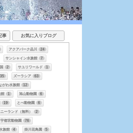
記事
お気に入りブログ
アクアパーク品川
24
サンシャイン水族館
7
国
2
サユリワールド
1
35
ズーラシア
63
ながわ水族館
12
族館
1
旭山動物園
6
園
19
とべ動物園
6
ポニーランド（無料）
2
宇都宮動物園
76
水族館
4
掛川花鳥園
5