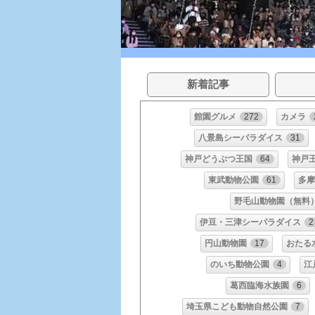
新着記事
館園グルメ
272
カメラ
八景島シーパラダイス
31
神戸どうぶつ王国
64
神戸
東武動物公園
61
多摩
野毛山動物園（無料
伊豆・三津シーパラダイス
2
円山動物園
17
おたる
のいち動物公園
4
江
葛西臨海水族園
6
埼玉県こども動物自然公園
7