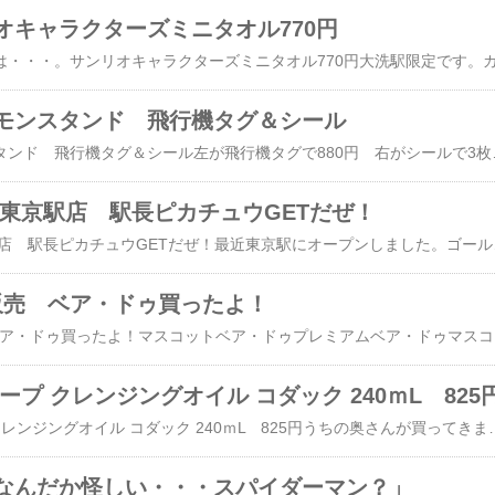
オキャラクターズミニタオル770円
モンスタンド 飛行機タグ＆シール
羽田空港 ポケモンスタンド 飛行機タグ＆シール左が飛行機タグで880円 右がシールで3枚セット キャプテンピカチュー
 東京駅店 駅長ピカチュウGETだぜ！
ポケモンストア 東京駅店 駅長ピカチュウGETだぜ！最近東京駅にオープンしました
内販売 ベア・ドゥ買ったよ！
AIR DO 機内販売 ベア・ドゥ買ったよ！マスコットベア・
ープ クレンジングオイル コダック 240ｍL 825
ソフティモ ディープ クレンジングオイル コダック 240ｍL 825円うちの奥さんが買ってきました。ポケモンではコダックが好き！キャリーカートにもコダ
なんだか怪しい・・・スパイダーマン？」