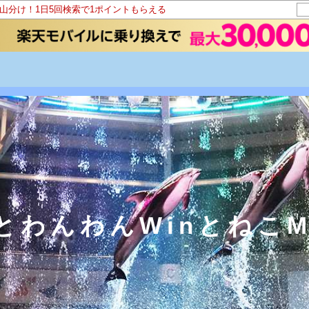
ト山分け！1日5回検索で1ポイントもらえる
とわんわんWinとねこM