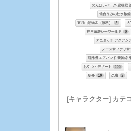
のんほいパーク(豊橋総合
仙台うみの杜水族館
五月山動物園（無料）
3
大
神戸須磨シーワールド
6
アニタッチ アクアシ
ノースサファリサ
飛行機 エアバンド 新幹線 
おやつ・デザート
295
駅弁
19
昆虫
2
[キャラクター] カテ