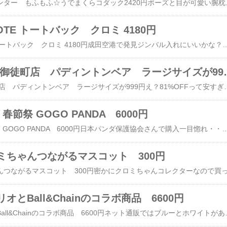
​​成田空港 ポケモンセンター もふもふ☆うでまくらコダック2420円ポーズと目が可愛い腕枕？アー
TE トートバック クロミ 4180円
​​サンリオROOTOTE トートバック クロミ 4180円成田空港で発見ジンバル入れにいいかな？って思い早速購入内ポケットも３っ後ろ側にもポケット最近、クロミちゃんにハマりすぎ・・・。※画像などの無断使用転載禁止ルートート サンリオ ROOTOTE 8490 好評 ミニトートバッグ トートバッグ トートバック
ドン・キホーテ 御徒町
​​ドン・キホーテ 御徒町店 パディントンベア ラージサイズが999円え？81%OFFって安すぎでしょ？小さいのじゃないですよ、全長は約50cmのラージサイズです。上野動物園で食べるオヤツを買いにドンキに・・・。で、店頭でパ
春節祭 GOGO PANDA 6000円
​ウエノデ.パンダ 春節祭 GOGO PANDA 6000円日本パンダ保護協会さんで購入一目惚れ・・・。いろんな服の子があったけど、この子が一番。洋服とかゴーグル違いが色々このビニールはリュックになっています。推し活リュックってヤツですかね？中国のパンダ基地に行くと、この手のパンダグッズが大量に売っているらしいです。バックのタグも可愛い。パンダのタグのイラストも可愛い。中身を出してみました。しっかりした作りです。このゴーグルが可愛い！ゴーグルは外せます。洋服も凝っています。ズボンも尻尾が出ています。芸が細かい・・・。このクオリティでリュック付きで6000円って安くない？※画像などの無断使用転載禁止バッグチャーム パンダチャーム ベアーチャーム 
ミちゃんつながるマスコット 300円
とBall&Chainのコラボ商品 6600円
​​ローソンとサンリオとBall&Chainのコラボ商品 6600円ネット通販ではブルーとホワイトがあるはずですが、店頭はホワイトしか見つかりませんでした。羽田空港内のローソン全店回ったのですがホワイトのみの販売でした。ホワイトの