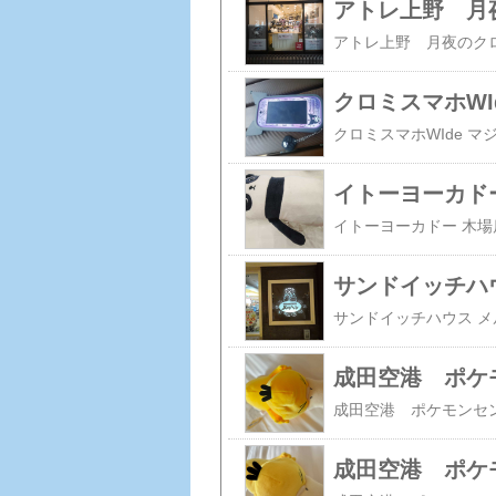
アトレ上野 月
クロミスマホWI
イトーヨーカド
サンドイッチハ