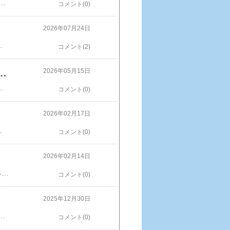
ムレスト？可愛くて腕、置けない・・・。※画像などの無断使用転載禁止ポケットモンスター もふもふ うでまくら 【コダック】 ぬいぐるみ 468125 腕枕/ポケモン/アニメ/映画/ポケモンGO/グッズ/おもちゃ/エンスカイ/Pokemon GO/ギフト/プレゼント/雑貨/おもちゃ/クッション/ポケモン ユナイト/Pokemon UNITE楽天で購入
コメント(0)
2026年07月24日
 普段使い バッグ レディース 小さめ 軽量 軽い sanrio キャラクター 洗える 洗濯機 DELI デリ 女性 おしゃれ 大人 かわいい 可愛い オシャレ楽天で購入
コメント(2)
店 パディントンベア ラージサイズが999円
2026年05月15日
ディントンベア発見！衝撃の999円（税別）もう、速攻で買って一緒に上野動物園へ動物園のベンチで開封後※画像などの無断使用転載禁止【クーポン配信中】パディントン ベア 人形 コレクション クラシック パディントン ベアぬいぐるみ スーツケース付き 高さ40cm YOTTOY ヨットイ 楽天で購入
コメント(0)
2026年02月17日
バッグアクセサリー キーホルダー 取り外し可能ゴーグル付き ぬいぐるみチャーム アニマルチャーム 成人祝い ギフト用 プレゼント用 おしゃれでかわいい動物モチーフのアクセサリーです価格：2,780円（税込、送料別) (2026/2/15時点) 楽天で購入
コメント(0)
2026年02月14日
​​ダイソー クロミちゃんつながるマスコット 300円密かにクロミちゃんコレクターなので買ってしまいました。クロミちゃんのデジカメだって持つている。デジカメの記事は→​タカラトミー FUNSHOT クロミ 6800円​クロミちゃんのデジカメ買ったけど、ほとんど使って無いかも？ヨドバシのポイントがたまってたからね・・・。ポイント交換。何個も繋げられるらしい・・・。繋げないけど・・・。一番、スタンダードな顔のヤツGET!※画像などの無断使用転載禁止【送料無料】 タカラトミー FUNSHOT (ファンショット) クロミ 4904810994176価格：5,180円（税込、送料無料) (2026/2/12時点)楽天で購入
コメント(0)
2025年12月30日
方が可愛いのですが汚れやすいかな？こんな感じのパッケージキティちゃんが店員さん。サンリオキャラのお客さん中身はポケット付きで、いつものBall&Chainと同じ作りです。限定品なのでお早めに！※画像などの無断使用転載禁止Ball＆Chain HELLO KITTY Model Mサイズ【正規品】エコバッグ トートバッグ 【ラッピング無料！】 ハローキティ キティ サンリオ 軽いバッグ 軽量 ホワイトデー 母の日 クリスマス 誕生日 敬老の日 プレゼント ギフト 彼女 ママ 友達価格：6,600円（税込、送料無料) (2025/12/29時点)楽天で購入
コメント(0)