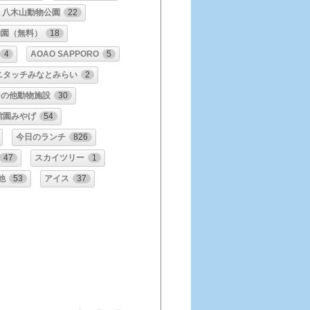
八木山動物公園
22
物園（無料）
18
4
AOAO SAPPORO
5
ニタッチみなとみらい
2
その他動物施設
30
館園みやげ
54
今日のランチ
826
47
スカイツリー
1
他
53
アイス
37