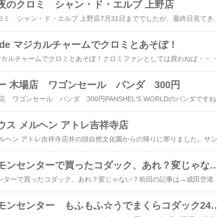
夜のクロミ シャン・ド・エルブ 上野店
​​​アトレ上野 月夜のクロミ シャン・ド・エルブ 上野店7月31日まででしたが、最終日見てきました。このコーナーって、昔パンダコーナーがあった場所です。クロミ好きにはたまらんイベント・・・。パンダもクロミちゃんも白黒ベースこのポスターヤバイ・・・。店内、あ、くろみちゃんに紛れてパンダの生き残りが少しいた・・・。で、結局、上野のサンリオショップにも行った・・・。こちらは上野のサンリオの
de マジカルチャームでクロミとあそぼ！
ー 木場店 ワゴンセール パンダ 300円
​​イトーヨーカドー 木場店 ワゴンセール パンダ 300円PANSHEL'S WOR
ウス メルヘン アトレ吉祥寺店
成田空港 ポケモンセンターで買ったコダック、あ
​成田空港 ポケモンセンターで買ったコダック、あれ？変じゃない？前回の記事は→​成田空港 ポケモンセンター もふもふ☆うでまくらコダック2420円​成田空港第一ターミナルポケモンがいっぱいキャプテンピカチューフィギュアフォトスポット空港とポケモンあ、で話を成田のポケモンセンターで買った もふもふ☆うでまくらコダック2420円に戻すけど・・・。問題はこのタグの裏・・・。対象年齢15才以上 え？ぬいぐるみで対象年齢15才以上？って変じゃな
成田空港 ポケモンセンター もふもふ☆うで