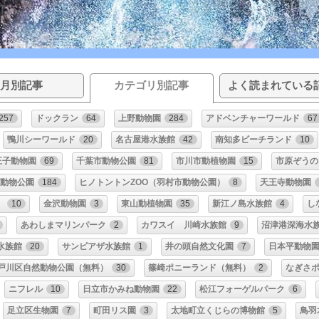
月別記事
カテゴリ別記事
よく読まれている
257
ドックラン
64
上野動物園
284
アドベンチャーワールド
67
鴨川シーワールド
20
名古屋港水族館
42
南知多ビーチランド
10
王子動物園
69
千葉市動物公園
81
市川市動植物園
15
市原ぞうの
動物公園
184
ヒノトントンZOO（羽村市動物公園）
8
天王寺動物園
）
10
金沢動物園
3
東山動植物園
35
新江ノ島水族館
4
し
あわしまマリンパーク
2
カワスイ 川崎水族館
9
沼津港深海水
水族館
20
サンピアザ水族館
1
井の頭自然文化園
7
日本平動物
戸川区自然動物公園（無料）
30
篠崎ポニーランド（無料）
2
なぎさ
ニフレル
10
日立市かみね動物園
22
松江フォーゲルパーク
6
足立区生物園
7
町田リス園
3
太地町立くじらの博物館
5
鳥羽