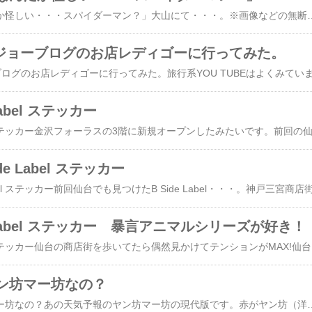
今日の一枚 「なんだか怪しい・・・スパイダーマン？」大山にて・・・。※画像などの無断使用転載禁止コスプレ 仮装 スパイダーマンホームカミング 大人用 【 コスプレ 衣装 ハロ
berジョーブログのお店レディゴーに行ってみた。
Label ステッカー
e Label ステッカー
 Label ステッカー 暴言アニマルシリーズが好き！
仙台 B Side Label ステッカー仙台の商店街を歩いてたら偶然見かけてテン
ン坊マー坊なの？
え？これが？ヤン坊マー坊なの？あの天気予報のヤン坊マー坊の現代版です。赤がヤン坊（洋服にYのマーク）マー坊（洋