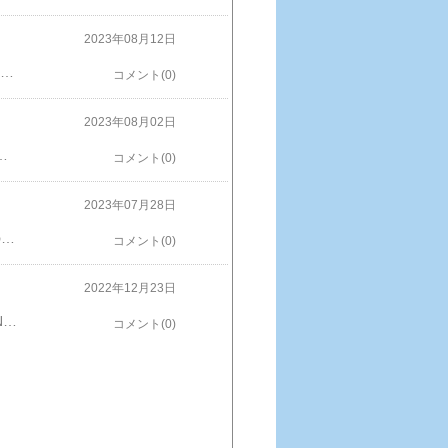
2023年08月12日
京駅キャラクターストリート mofusand夏休みだけあって東京駅キャラクターストリートは大混雑・・・。当然mofusandも大混雑・・・。しかも新製品ラッシュ！動物シリーズや海の生き物シリーズ、しろくまにペンギンパンダにゃんまで登場！オオカミうしくまとらで、最近は天王寺動物園のホウちゃんにハマってるので買ったのはしろくまニャンでした。1870円でも。全部欲しいよ〜〜！（でも最初の頃のぬいぐるみに比べて立体感が無くなった気がします。特に顔）※画像などの無断使用転載禁止
コメント(0)
2023年08月02日
け アクリル時計 掛け時計 子供 大人 おしゃれ 可愛い 透明 クリア ブルー 青 水色 モフサンド 猫 マンチカン インテリア 雑貨 一人暮らし 子供部屋 猫好き レディース ギフト 誕生日 プレゼント価格：4,400円（税込、送料無料) (2023/8/1時点) 楽天で購入 【月間優良ショップ受賞】mofusand タンブラー Mサイズ モフサンド サメにゃん ハンバーガーにゃん えびにゃん 猫柄 保冷保温 ぢゅの もふさんど価格：2,420円（税込、送料別) (2023/8/1時点) 楽天で購入
コメント(0)
2023年07月28日
献血に行きました。はたらく魔王さま!!のマスクケースもらったよ。土曜日に予約して秋葉原の献血ルームへポイントでキーホルダーはたらく魔王さま!!のマスクケースは全血の献血者全員へ全血したから、しばらくはお休みです。（成分挟みます）※画像などの無断使用転載禁止
コメント(0)
2022年12月23日
半蔵門線 ぐでたま号？ え？まさかの実写？？？ぐでたま 母をたずねて どんくらい NETFLIXなんですね・・。半蔵門線の中がぐでたま一色！まさかの実写しゃきぴよが可愛い！見てみたい！中刷り全部違う！全部撮りたかったけど、無理でした。また、乗れるかな※画像などの無断使用転載禁止
コメント(0)