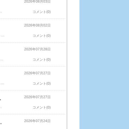
2026年08月03日
２階それでも飽き足らず、浅草のサンリオショップまで行った・・・。で、何を買ったかと言うと・・・。ポップマートのスカルパンダのクロミちゃんを入れるケースです。結局はサンリオじゃなくて、浅草のドンキで買ったんだけどね・・・。※画像などの無断使用転載禁止クロミ ぬいぐるみ用ポーチ ぬいぐるみケース エンジョイアイドル 推し 推し活 応援 サンリオ sanrio キャラクター楽天で購入
コメント(0)
2026年08月02日
​クロミスマホWIde マジカルチャームでクロミとあそぼ！クロミファンとしては買わねば・・・。パッケージドンキで特価でした。MicroSDカードが使えます。画質はイマイチ・・・。こんな感じクロミちゃんのフレームとかは楽しそう。※画像などの無断使用転載禁止【送料無料】 タカラトミー クロミ スマホ ワイド 4904810958000 楽天で購入
コメント(0)
2026年07月28日
LDのパンダですね。１っだけ300円に中に大がありました。（枕サイズ）この大きさでも300円！ラッキー！PANSHEL'S WORLD小さい方も300円、小さい方はアームレストかな？大きい方も300円 机で枕にしようかな？昼寝用？※画像などの無断使用転載禁止AVVENTURA パンシェル トートバッグ トート A4 ポリエステル メタリック 手提げバッグ サブバッグ レッスンバッグ パンシェルズワールド PANSHEL'S WORLD PSM-080 PSM-081 バッグ・鞄楽天で購入
コメント(0)
2026年07月27日
​​サンドイッチハウス メルヘン アトレ吉祥寺店井の頭自然文化園からの帰りに寄りました。サンドイッチを買いに・・・。来たのではなくて・・・。 メルヘン ぬいぐるみキーホルダー おすわり と たっち 各1,980円(税180円)シロクマグッズが豊富です。※画像などの無断使用転載禁止【期間限定！10％OFFクーポン！27日9:59迄】【サンドイッチハウスメルヘン】サガラ刺繍メルるん♪半袖Tシャツ 半袖 Tシャツ M～3L 刺繍 プリント ルームウエア 部屋着 キャラクター レディース トップス Tシャツ カットソー カジュアルカジュアル 可愛い 別注楽天で購入
コメント(0)
れ？変じゃない？
2026年07月27日
い？もう一つの赤線部分 保護者の目の届くとこで使用し の部分15才以上の人が保護者の目の届くところで、ぬいぐるみ使う？※画像などの無断使用転載禁止ポケットモンスター もふもふ うでまくら 【コダック】 ぬいぐるみ 468125 腕枕/ポケモン/アニメ/映画/ポケモンGO/グッズ/おもちゃ/エンスカイ/Pokemon GO/ギフト/プレゼント/雑貨/おもちゃ/クッション/ポケモン ユナイト/Pokemon UNITE 楽天で購入
コメント(0)
まくらコダック2420円
2026年07月24日