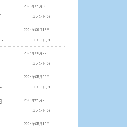
2025年05月08日
大洗駅で買ったお土産は・・・。サンリオキャラクターズミニタオル770円大洗駅限定です。ガルパングッズ買うと思ったでしょ？サンリオでした！※画像などの無断使用転載禁止サンリオキャラクターズ コラボ クリアペンポーチ価格：429円（税込、送料別) (2025/5/7時点)楽天で購入
コメント(0)
2024年09月18日
とCAピカチューとキャプテンとCAと飛行機この自販機で購入タグはこんな感じローラーバックに付けました。※画像などの無断使用転載禁止【ポケットモンスター もふぐっと ぬいぐるみ キャプテンピカチュウ 20cm】キャラクター グッズ 雑貨 ポケモン 大きい BIG アニメ ピカチュウ ソード シールド バイオレット スカーレット ゲーム プレゼント POCKET MONSTERS ゼロの秘宝 藍の円盤 楽天で購入
コメント(0)
2024年08月22日
。ゴールドラッシュ？東京駅の駅長さん？可愛いぞ！制服が決まってるね！東京駅限定みたいです。羽田で買ったキャプテンピカチューと並べて置きます。※画像などの無断使用転載禁止【セール 20％OFF】子供用 ポケモン プリント2 キッズ 半袖 上下セット(ルームウェア パジャマ セット 男の子 女の子 キャラクター 部屋着 半袖 夏 春夏 子供 ジュニア ピカチュウ ニャオハ ホゲータ クワッス 110 130 150 プレゼント 親子 ペアルック 子ども 夏用楽天で購入
コメント(0)
2024年05月28日
ドゥプレミアムベア・ドゥマスコットベア・ドゥ 1000円プレミアムベア・ドゥ 2000円・・・。売り切れでした。（通常版を半額の1000円で売ってくれました。）ロコンジェットミニプルバック1000円（空港のお土産コーナーで売ってるけど機内販売の方が100円安いよ！）北海道スープ4種セット1000円 「北見たまねぎ」のオニオンスープ、生姜のきいたごぼうスープ、バター風味のじゃがバタースープ、優しい甘さのにんじんスープの4種類 各5g×8袋注文したのはこちらオマケで付いていました。コースターと25thシール。※画像などの無断使用転載禁止PLANETAGS B767 JA98AD Yellow AIRDO プレインタグス エアドゥ 機体再生 キーホルダー ボーイング 飛行機 コレクション ギフト プレゼント エアライン雑貨
コメント(0)
円
2024年05月25日
ック貼ってあります。ド忘れ。※画像などの無断使用転載禁止【ポケピースデザイン】ソフティモディープクレンジングオイルN 230ml【ピカチュウデザイン】ソフティモスピーディクレンジングオイル 230ml
コメント(0)
2024年05月19日