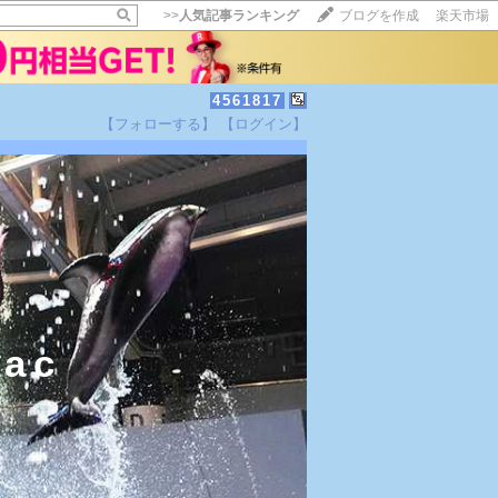
>>
人気記事ランキング
ブログを作成
楽天市場
4561817
【フォローする】
【ログイン】
ac