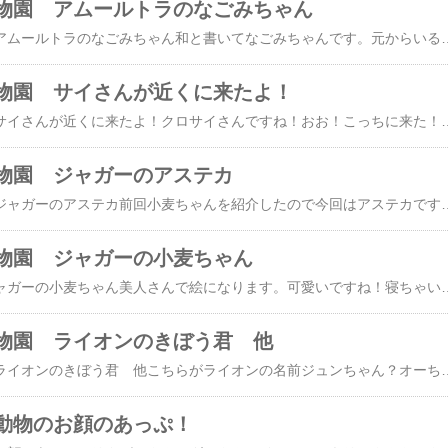
物園 アムールトラのなごみちゃん
日立市かみね動物園 アムールトラのなごみちゃん和と書いてなごみちゃんです。元からいるベンガル系トラのさわ(♀)ちゃんとアムールトラ、新(しん)♂・和(なごみ)♀ちゃんの交代展示です。したが出ているよ！※画像などの
物園 サイさんが近くに来たよ！
日立市かみね動物園 サイさんが近くに来たよ！クロサイさんですね！おお！こっちに来た！広角で撮ってるのでわかりにくいけど、かなり近いです。子連れの親子は大喜びでした！※画像などの無断使用転載
物園 ジャガーのアステカ
日立市かみね動物園 ジャガーのアステカ前回小麦ちゃんを紹介したので今回はアステカです。神戸王子動物園で生まれ、当時３ヶ月ぐらいのアステカです。双子で生まれて、もう1匹のマヤちゃんは東山動植物園で現在、新居の豪邸に住んでいます。（マヤちゃんは少し前に、泳いでる姿が新ゴジラみたいで、有名になった子で
物園 ジャガーの小麦ちゃん
立市かみね動物園 ジャガーの小麦ちゃん美人さんで絵になります。可愛いですね！寝ちゃいました。当園で飼育している小麦♀、アステカ♂の今後の繁殖について、ジャガーの子は複数等で産まれる可能性が高いジャガーの場合、搬出先がない状態で繁殖を進めますと、産仔数によっては産まれた仔の飼育環境を整えられない可能性があります。※画像な
物園 ライオンのきぼう君 他
日立市かみね動物園 ライオンのきぼう君 他こちらがライオンの名前ジュンちゃん？オーちゃん？仲良くお昼寝。ライオン事情だから、どちらがジュンちゃん？オーちゃん？きぼうくんの後ろはだれ？ままのバルミーかな？きぼうくんもお昼寝。※画像などの無断使用転載禁
動物のお顔のあっぷ！