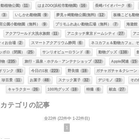
動植物公園)
11
はまZOO(浜松市動物園)
16
長崎バイオパーク
6
3
いしかわ動物園
9
夢見ヶ崎動物公園(無料)
12
板橋こども動
宮公園小動物園（無料）
9
プリモふれあい動物広場（無料）
7
海遊館
アクアワールド大洗水族館
11
アニタッチ東京ドームシティ
27
ア
ティお台場
2
スマートアクアリウム静岡
6
ネコカフェ＆動物カフェ、
ッポロ（閉園）
25
サンリオピューロランド
8
動物グッズ
138
乗物
235
旅行・温泉・ホテル・アンテナショップ
322
Apple関連
15
ドリンク
91
今日の1枚
223
野良猫
18
ガチャガチャ＆クレーン
珍百景
11
お菓子
48
スナック菓子
32
デジモノ
23
その
キャラクター
26
100均グッズ
18
特撮
6
献血
27
 カテゴリの記事
全22件 (22件中 1-22件目)
1