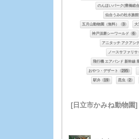
のんほいパーク(豊橋総合
仙台うみの杜水族館
五月山動物園（無料）
3
大
神戸須磨シーワールド
6
アニタッチ アクアシ
ノースサファリサ
飛行機 エアバンド 新幹線 
おやつ・デザート
295
駅弁
19
昆虫
2
[日立市かみね動物園]