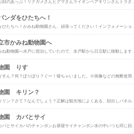
かみね動物園 動物のお顔のあっぷ！リクガメさんヒグマさんライオンペアキリンさんトラさん※画像などの無断使用転載禁止こ
パンダをひたちへ！
かみね動物園 パンダをひたちへ！かみね動物園さん、頑張ってください！インフォメーションセンターパンダの豆知識パンダの説明手作りグッズを売っていました。大きいパンダちゃんのぬいぐるみ園内 レッサーパンダやクマちゃんのいる丘の近辺にある、こちらのパンダちゃんが、パンダ舎建設予定地です。ちょと狭い（かなり狭い）気がするんですけど・・・。大丈夫かな？似てると言えば動物園や遊園地的には、神戸王子動物園に近いかな？でも王子の方が広いよね
立市かみね動物園へ
水戸駅から、日立市かみね動物園へ水戸に宿泊していたので、水戸駅から日立駅に移動します。常磐線で7駅 料金は590円で約30分で到着です。日立駅って改札階の窓から海が綺麗に見渡せて好きです。日立駅の改札階茨城交通バス（日立駅中央口バス停2番）に乗車で約10分、神峰公園口下車徒歩約3分。 そのほか、1番のりばから公園内に乗り入れるバスが1日4本のみ運行しています。料金は200円神峰公園口下車左方向へ登っていきます。ここを登るんだけど、キャリーバックがシンドイ。歩道が整備されていないし、砂利道なので車に気をつけながら車道を歩く羽目になります。やっと到着日立
物園 りす
日立市かみね動物園 りすん？何？ぽりぽり？ぐー！寝ちゃいました。※画像な
物園 キリン？
日立市かみね動物園 キリン？さて？なんでしょう？正解は観光地によくある、顔出しパネル越しのキリンさんでした。こちらがキリンさんちびきりん可愛いね！※画像などの無断使用転載禁止【有料ラッピング】【送料無
物園 カバとサイ
日立市かみね動物園 カバとサイカバのチャンポンお昼寝サイチャンポン水の中いつも同じ顔で寝てる？水の中でも同じ顔？右の前足がピンクです。なんかオシャレです。※画像などの無断使用転載禁止【クーポン配布中】 動物スツール アニマルスツール 動物 