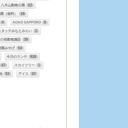
八木山動物公園
22
物園（無料）
18
4
AOAO SAPPORO
5
ニタッチみなとみらい
2
その他動物施設
30
館園みやげ
54
今日のランチ
826
47
スカイツリー
1
他
53
アイス
37