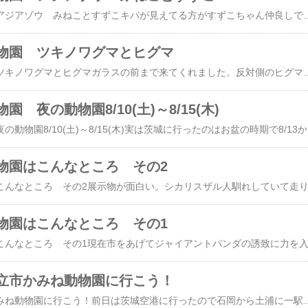
日立市かみね動物園 アジアゾウ みねことすずこキバが見えてる方がすずこちゃん仲良しです。（コメントにはケンカばっかりって書いてます。やっぱり仲良し？シンメ
物園 ツキノワグマとヒグマ
日立市かみね動物園 ツキノワグマとヒグマガラスの前まで来てくれました。反対側のヒグマちゃんは寝ていました。かみねぐまうろうろほぼガラス前可愛いですね！帰り際に寄ったら起きてくれたヒグマちゃんお顔がハート
 夜の動物園8/10(土)～8/15(木)
日立市かみね動物園 夜の動物園8/10(土)～8/15(木)実は茨城に
物園はこんなところ その2
物園はこんなところ その1
立市かみね動物園に行こう！
特急ひたちで日立市かみね動物園に行こう！前日は茨城空港に行ったので石岡から土浦に一駅戻って宿泊しましたが、本来であれば石岡、もしくは日立に宿泊するべきでした。（常磐線を甘く見ていました、土浦から日立まで8駅なのに普通運賃が1580円もかかります）石岡、土浦間は330円するんですね。模型のひたちが可愛い！実物も停まっていました。東京から日立まで2時間以上かかります。料金も片道2640円+特急指定席で2240円の合計4880円ひたち車内は全席指定座席指定していない席は赤、黄色は次の駅から指定あり、緑は指定に着席済み。日立に到着駅から海が見えます。改札を出て左へ歩