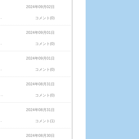
2024年09月02日
ンダトレーニング中お尻を持ち上げてしっぽを持って綿棒をお尻へはい、上手くできました。※画像などの無断使用転載禁止HANSA ハンサ ぬいぐるみ6999 ユキヒョウ ジャガード織り 雪豹 雪ヒョウ リアル 動物楽天で購入
コメント(0)
2024年09月01日
※画像などの無断使用転載禁止カピパラ ぬいぐるみ ウェディングドール・結婚式ぬいぐるみ・カピパラさん 珍しい動物 ユニーク 可愛い ぬいぐるみ 受付 ギフト 結婚祝い 祝電 電報 楽天で購入
コメント(0)
2024年09月01日
（大人用）レッサーパンダ（フリース）【動物/アニマル/パジャマ/きぐるみ/レッサー/パンダ/仮装/衣装/文化祭/学園祭/ハロウィン/通販/販売/パーティーグッズ/イベント用品/コスプレ/カワイイ/ギフト/かわいい/余興/コスチューム/あすつく/即発対応】楽天で購入
コメント(0)
2024年08月31日
付名簿を設置しておりますので、参加ご希望の方は名簿に記載している注意事項をよくお読みの上ご記入ください。なお複数名でご来園の場合1家族もしくは1グループ2名様までの受付となりますのであらかじめご了承ください。この日は暑すぎて、まさかの先着10名限定なのに・・・。定員割れ・・・。11時頃に行って書いたのに、オッサンの前は二人だけでした・・・。オスのきぼうくんに餌あげラッキー他の人達はメスのオーちゃん（偶然です、ライオンの気分次第です。）こんな感じでお肉をあげます。余ってるお肉は飼育員さんがライオンの解説しながら与えます。チョー楽しかったです。※画像などの無断使用転載禁止送料無料 ハロウィン 衣装 男の子 制服 コスプレ衣装 イベント パーティー ハロウィン 仮装 衣装 コスプレ コスチューム 子供用 キッズ 赤ちゃん 男の子 女の子 男性兼用 ハロウィン ライオン 獅子 ハロウイーン パーティ 動物 かわいい ロンパース アニマル 舞台 ステージ楽天で購入
コメント(0)
2024年08月31日
アルアニマルファミリー | とら 誕生日プレゼント 子供 女の子 男の子 保育園 ギフト アニマル おもちゃ どうぶつ 玩具 キッズ 子ども かわいいぬいぐるみ 干支 寅 クリスマス プレゼント 動物園 虎 タイガー ネコ科 猫 ねこ ネコ楽天で購入
コメント(1)
2024年08月30日