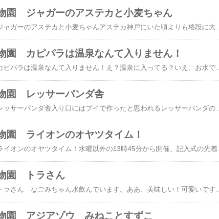
物園 ジャガーのアステカと小麦ちゃん
日立市かみね動物園 ジャガーのアステカと小麦ちゃんアステカ神戸にいた頃よりも格段に大きくなっていました。凛々しいなんか狙ってる？小麦ちゃんが気になるアステカ上の回廊から（おしっこ注意）午後からは入れ替わって小麦ちゃんハズパ
物園 カピパラは温泉なんて入りません！
日立市かみね動物園 カピパラは温泉なんて入りません！え？温泉に入ってる？いえ、お水です。暑い日なので、ほぼ、ぬるま湯です・・・。カピパラは温泉なんて入りません！って前に来た時に書いてありました。
物園 レッサーパンダ舎
日立市かみね動物園 レッサーパンダ舎入り口にはブイで作ったと思われるレッサーパンダの力作（電鋸で作ったのかな？）入り口のイラストも可愛い！冷房中だからドアを閉めてね！ココアちゃんレッサーパンダの豆知識可愛いですね！何か見つけたのかな？※画像などの無断使用転載禁止着ぐるみ
物園 ライオンのオヤツタイム！
日立市かみね動物園 ライオンのオヤツタイム！水曜以外の13時45分から開催、記入式の先着順です。※ライオンのもぐもぐタイムは先着10名限定となっております。（無料です。）この時間帯のきぼう君達はご覧のようにダレていました。当日ライオン舎周辺に受
物園 トラさん
日立市かみね動物園 トラさん なごみちゃん水飲んでいます。ああ、美味しい！可愛いですね！ベロが出ています。陸に上がってうろうろタイム足元に注目！こちらはしんくんかな？イケメン？かっこいい！※画像などの無断使用転載禁止アムールトラ 親 動物 ぬいぐるみ リ
物園 アジアゾウ みねことすずこ