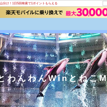
ト山分け！1日5回検索で1ポイントもらえる
とわんわんWinとねこM