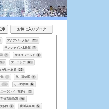
記事
お気に入りブログ
アクアパーク品川
24
サンシャイン水族館
7
国
2
サユリワールド
1
35
ズーラシア
63
ながわ水族館
12
族館
1
旭山動物園
6
園
19
とべ動物園
6
ポニーランド（無料）
2
宇都宮動物園
76
水族館
4
掛川花鳥園
5