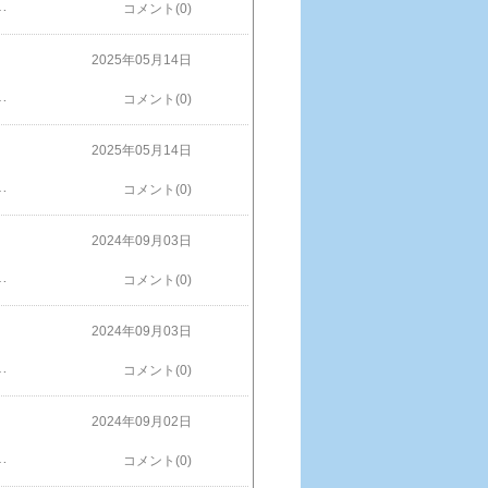
ども園のカメくん [ こしみずよねこ ]価格：1,320円（税込、送料無料) (2025/5/14時点) 楽天で購入
コメント(0)
2025年05月14日
・・・。パンダを誘致するには近隣の道路状況とか駐車場問題とか、アクセスとか問題が山積みみたいです。※画像などの無断使用転載禁止倉敷デニム ミニショルダーバッグ 日本製 真田紐 肩掛け サコッシュ ショルダーポーチ 可愛い 猫 ネコ 柴犬 チワワ デニムバッグ レディース メンズ 父の日 母の日 岡山 倉敷市 倉敷屋 GT-LINE Favolic価格：3,280円（税込、送料別) (2025/5/13時点)楽天で購入
コメント(0)
2025年05月14日
市かみね動物園と言えばパンダ、2025/04/23現在、茨城県の大井川和彦知事 は「日立市かみね動物園にパンダの誘致を目指して」 茨城県は21日、パンダが生息する中国・陝西省と友好関係の発展に関する覚書を締結し、ジャイアントパンダの保護など幅広い分野で交流を強化していくと発表しました。が気になるところですよね・・・。※画像などの無断使用転載禁止【ふるさと納税】加納かまぼこ店のかまぼこ動物園（10匹セット） 【魚貝類・かまぼこ・練り製品・かまぼこセット・かわいい】価格：23,000円（税込、送料無料) (2025/5/13時点)楽天で購入
コメント(0)
2024年09月03日
どの無断使用転載禁止シマリス（ペット シリーズ）／半袖Tシャツ 楽天で購入
コメント(0)
2024年09月03日
料】キリン 5442-36 座れる ぬいぐるみ あにまるスツール 乗れる ぬいぐるみ プレゼント 孫 喜ぶ ギフト キッズ 子供 動物 イス いす 座れる スツール 誕生日 クリスマス 楽天で購入
コメント(0)
2024年09月02日
ぬいぐるみ スツール 収納 アニマル かわいい 収納付き 収納スツール おしゃれ 子供 子ども キッズ キッズチェア チェア 椅子 サイドテーブル オットマン 収納付きアニマルスツール ANIMO(アニモ) Lサイズ Aタイプ楽天で購入
コメント(0)