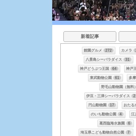
新着記事
館園グルメ
272
カメラ
八景島シーパラダイス
31
神戸どうぶつ王国
64
神戸
東武動物公園
61
多摩
野毛山動物園（無料
伊豆・三津シーパラダイス
2
円山動物園
17
おたる
のいち動物公園
4
江
葛西臨海水族園
6
埼玉県こども動物自然公園
7