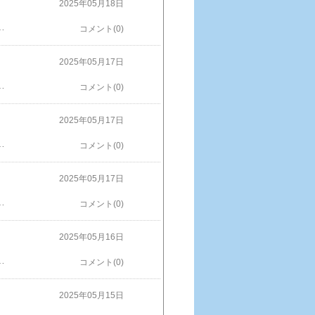
2025年05月18日
無断使用転載禁止動物柄 ストール アムールトラ 【春 夏 秋 シーズン 防寒 日除け 冷房対策】グッズ 生物 ネコ科 虎 シベリアトラ価格：4,400円（税込、送料別) (2025/5/16時点) 楽天で購入
コメント(0)
2025年05月17日
禁止タンザニア 1974 50 シリンギ クロサイ KM-8a シルバー (.925) BUNC プルーフ価格：69,300円（税込、送料無料) (2025/5/16時点) 楽天で購入
コメント(0)
2025年05月17日
す。）顔が面長になりました？明るいとこで見ると黒の中にジャガー模様大人っぽくなったね！※画像などの無断使用転載禁止Wild Republic ワイルドリパブリック ぬいぐるみ19353 ジャガーの仔 子ジャガー 動物価格：3,300円（税込、送料別) (2025/5/16時点) 楽天で購入
コメント(0)
2025年05月17日
どの無断使用転載禁止HANSA 子ジャガー44 4093 ぬいぐるみ ハンサ クリスマス 誕生日 プレゼント 動物 犬 猫 鳥 うさぎ ペンギン アニマル 置物 人形 フィギュア KOESEN ケーセン 大きい マスコット 実物大 大型価格：4,285円（税込、送料無料) (2025/5/15時点) 楽天で購入
コメント(0)
2025年05月16日
止【日本正規代理店】NICI(ニキ) ライオン 50cm ぬいぐるみ ワイルドフレンズ22 ギフト プレゼント アニマル 動物 テテ (gr02m) WFRS NS11価格：6,380円（税込、送料無料) (2025/5/15時点)楽天で購入
コメント(0)
2025年05月15日