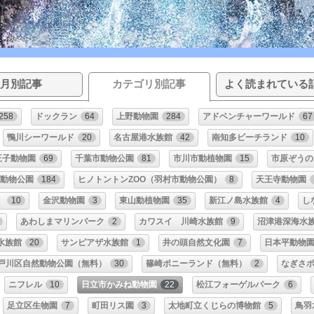
月別記事
カテゴリ別記事
よく読まれている
258
ドックラン
64
上野動物園
284
アドベンチャーワールド
67
鴨川シーワールド
20
名古屋港水族館
42
南知多ビーチランド
10
王子動物園
69
千葉市動物公園
81
市川市動植物園
15
市原ぞうの
動物公園
184
ヒノトントンZOO（羽村市動物公園）
8
天王寺動物園
）
10
金沢動物園
3
東山動植物園
35
新江ノ島水族館
4
し
あわしまマリンパーク
2
カワスイ 川崎水族館
9
沼津港深海水
水族館
20
サンピアザ水族館
1
井の頭自然文化園
7
日本平動物
戸川区自然動物公園（無料）
30
篠崎ポニーランド（無料）
2
なぎさ
ニフレル
10
日立市かみね動物園
22
松江フォーゲルパーク
6
足立区生物園
7
町田リス園
3
太地町立くじらの博物館
5
鳥羽