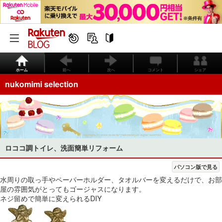
ホーム
前へ
次へ
コメント
シェア
nukomimi selection
ロココ調トイレ、洗面簡単リフォーム
パソコン版で見る
水周りの取っ手やペーパーホルダー、タオルバーを変えるだけで、お部
屋の雰囲気がとってもゴージャスになります。
ネジ留めで簡単に変えられるDIY