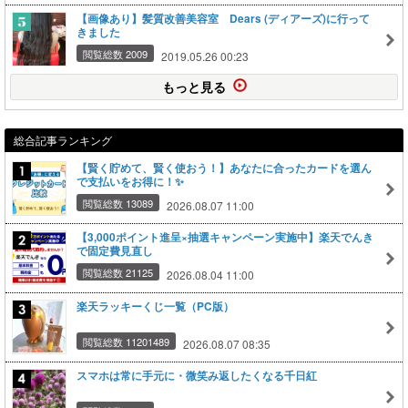
【画像あり】髪質改善美容室 Dears (ディアーズ)に行って
きました
閲覧総数 2009
2019.05.26 00:23
もっと見る
総合記事ランキング
【賢く貯めて、賢く使おう！】あなたに合ったカードを選ん
で支払いをお得に！✨
閲覧総数 13089
2026.08.07 11:00
【3,000ポイント進呈×抽選キャンペーン実施中】楽天でんき
で固定費見直し
閲覧総数 21125
2026.08.04 11:00
楽天ラッキーくじ一覧（PC版）
閲覧総数 11201489
2026.08.07 08:35
スマホは常に手元に・微笑み返したくなる千日紅