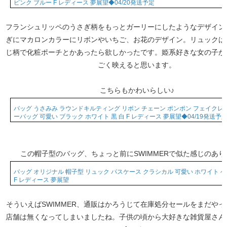
ピンク ブルー F レディース 夢展望◆04/20発送予定
フランシュリッペのうさぎ柄をもっとガーリーにしたようなデザイン
ぎにマカロンカラーにリボンやいちご、お花のデザイン。リュックは
じ柄で化粧ポーチとかあったら欲しかったです。姫系好きな女の子が
ごく映えると思います。
こちらもかわいらしい♪
バッグ うさみみ ラウンドキルティング リボン チェーン ポンポン フェイクレ
ーバッグ 可愛い ブラック ホワイト 黒 白 F レディース 夢展望◆04/19発送予
この帽子型のバッグ、ちょっと前にSWIMMERで似た感じのあり
バッグ オリジナル 帽子型 リュック パスケース クラシカル 可愛い ホワイト 
F レディース 夢展望
そういえばSWIMMER、通販はかろうじて在庫処分セールをまだや
店舗は無くなってしまいましたね。子供の頃から大好きな雑貨屋さん