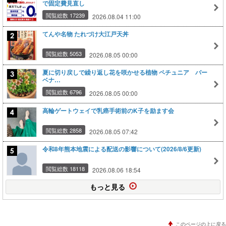
で固定費見直し
閲覧総数 17239
2026.08.04 11:00
てんや名物 たれづけ大江戸天丼
閲覧総数 5053
2026.08.05 00:00
夏に切り戻しで繰り返し花を咲かせる植物 ペチュニア バー
ベナ…
閲覧総数 6796
2026.08.05 00:00
高輪ゲートウェイで乳癌手術前のK子を励ます会
閲覧総数 2858
2026.08.05 07:42
令和8年熊本地震による配送の影響について(2026/8/6更新)
閲覧総数 18118
2026.08.06 18:54
もっと見る
このページの上に戻る