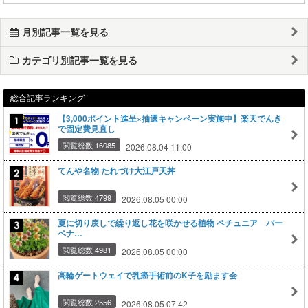
月別記事一覧を見る
カテゴリ別記事一覧を見る
総合記事ランキング
【3,000ポイント進呈×抽選キャンペーン実施中】楽天でんき
で固定費見直し
閲覧総数 16085
2026.08.04 11:00
てんや名物 たれづけ大江戸天丼
閲覧総数 4799
2026.08.05 00:00
夏に切り戻しで繰り返し花を咲かせる植物 ペチュニア バー
ベナ…
閲覧総数 4981
2026.08.05 00:00
高輪ゲートウェイで乳癌手術前のK子を励ます会
閲覧総数 2556
2026.08.05 07:42