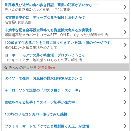
釧路市及び近郊の食べ歩き日記、蕎麦の記事が多いかな・・
亮さんの釧路B級グルメ日記。（特に蕎麦）
名古屋を中心に、ディープな食を探検しませんか？
名古屋B食倶楽部
非効率な配当金再投資戦略でも資産拡大出来るか実験中
米国超高配当カバードコールETF「QYLD」でまったり配当金生活
100歳まで生きることを目標に日々生きているOL・雅のページです。
雅の日記～お気楽生活をめざして
ヨーキー モアナの茅ヶ崎生活 ブログへようこそ
ヨーキーモアナ 地域猫クロちゃんの茅ヶ崎生活
みんなの注目記事
04/12 New
ダイソーで発見！お風呂の排水口掃除が楽チンに
今、ローソンで話題の『バスク風チーズケーキ』
食欲をそそる切手！？スイーツ切手が発売中
100均のリモコンカバー使ってみた感想
ファミリーマートで『ぐでたま燻製風くん玉』が登場