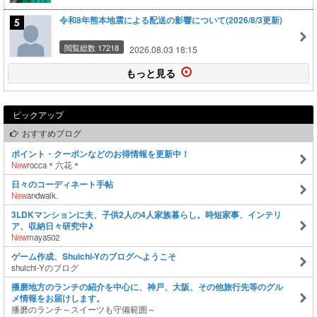
令和8年熊本地震による配送の影響について(2026/8/3更新)
閲覧総数 17218
2026.08.03 18:15
もっと見る
ピックアップ
おすすめブログ
ポイント・クーポンなどのお得情報を更新中！
New
rocca＊六花＊
日々のコーディネート手帖
New
andwalk.
3LDKマンションに夫、子供2人の4人家族暮らし。時短家事、インテリ
ア、収納日々研究中♪
New
maya502
ゲーム作成、Shuichi-Yのブログへようこそ
shuichi-Yのブログ
播磨地方のランチの紹介を中心に、神戸、大阪、その他旅行先等のグル
メ情報をお届けします。
播磨のランチ～スイーツも守備範囲～