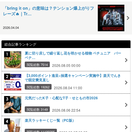
「bring it on」の意味は？テンション爆上がりフ
レーズ🔥｜Tr…
2026.04.04
総合記事ランキング
夏に切り戻しで繰り返し花を咲かせる植物 ペチュニア バー
ベナ…
閲覧総数 7514
2026.08.05 00:00
【3,000ポイント進呈×抽選キャンペーン実施中】楽天でんき
で固定費見直し
閲覧総数 19262
2026.08.04 11:00
元気だったK子・心配なT子・せともの市2026
閲覧総数 3149
2026.08.06 22:54
楽天ラッキーくじ一覧（PC版）
閲覧総数 11199295