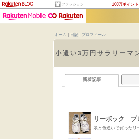
100万ポイン
ファッション
ホーム
|
日記
|
プロフィール
小遣い3万円サラリーマ
新着記事
リーボック プ