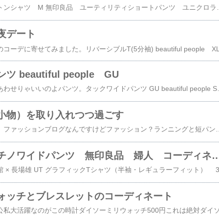
六本木文喫で一枚コットンシャツ M 無印良品 ユーティリティショートパンツ ユニクロラインソックス 無印良品サンダル チャコショルダーサコッシュ エルエルビーン168センチ53キロ38歳男性無印良品のシャツはたしか「生産者支援」のやつで、しかも二千円くらいのすごく安いシャツ。安いながらも「そうそう、これ！普通に良いよね」という商品なのでおすすめ。無印良品のシャツってベーシックなカタチで本当にいいですよね。ユニクロのショートパンツはギア系の水陸両用パンツなんですけど、本当によく出来ているのでおすすめです。毎年一本ずつ買っているような……。足元。本当はベリーショートソックスとビンテージのレザーシューズ（六本木だし）にしようと思ったのですが、娘から「わたしラインソックスにするからお揃いにしよ！」と言われて即座条件反射の熱伝導で「そうする！」の即納即応でスポーツスタイルへ変更溺愛パパ。チャコのサンダルはヤフオクだと安く出回っている。ソールがビブラムなので古いタイプかな。いまのチャコは自社でソールやているような。ショルダーサコッシュはエルエルビーンの良コスパトートのニコイチセットのやつ。このカバンは本当に偉い。かなりの頻度で使ってます。おすすめ。こちら
夜デート
beautiful people GU
このパンツどーやってあわせりゃいいのよパンツ。タックワイドパンツ GU beautiful people Sサイズ無印良品の似た生地感のユニセックスシャツと合わせてセットアップ風に〜。サンダルはチャコエコバッグはユニクロ（
小物）を取り入れつつ過ごす
もうこう暑いと（一応）ファッションブログなんですけどファッション？ランニングと短パンと麦わらリュックでいいんだよ！みたいになっちゃいますよね。お、おにぎりおいしんだな……。（未見なんでテキトーですみません）写真は室内で過ごす時のお気に入り品です。こういうのも含めてファッションですよね？（強引）普段使いのビンテージ品三種フランスのワイングラス？置き時計ミラーグラスとミラーは花月総持寺駅付近の一軒家で不定期開催されるガレージセールで購入。すんごいお安く譲ってくださるのいつも感謝しかないです😭グラスには余ったアイスコーヒーと余った炭酸を入れたら意外と美味しくてまったり。娘が電子ピアノ練習中なんで私は一人でぼーっとしてます。笑電子ピアノは別れた奥さんが家に置いって行った最大のお荷物です。娘が弾けば供養になりますかね😂置き時計は多分ラゾー
縦横ストレッチチノワイドパンツ 無印良品 婦人
ォッチとブレスレットのコーディネート