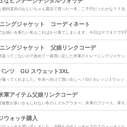
ュなビンテージデジタルウォッチ
少し前にちらっと書いた都内某所のおじいちゃん露店で買った一本。二千円だったかな？？当時ならではのこのデザインと色調！秒と分を表すデジタルメーター、使い道を見つけられないコンパスベゼ
レーニングジャケット コーディネート
レーニングジャケット 父娘リンクコーデ
娘に借りパクされて全然返ってこないので改めて一着買い足した米軍のトレーニングジャケットXL REGULAR167センチ53キロやや痩せ型38歳男性こんな感じのシルエットになります。ダボっと気味が良き服ですね。ミリタリージャケット メンズ / 実物 新品 デッドストック 米軍 U.S.ARMY IPFU フィットネスジャケット【クーポン対象外】【I】 ｜アウター トラックジャケット スポーツ カジュアル トレーニング ジム 反射 夜間 ジョギング 大きいサイズ 軍放出品 秋 冬 クリスマス新品だと一万円。私と娘はフリマアプリで安く買っています。パンツはユニクロのヒートテックイージーパンツXS。細いけど動きやすい。中も米軍フリーストートバッグはエルエルビーンのグロサリーバッグ超目玉39%OFF★実物 新品 デッドストック 米軍 ECWCS Gen3 POLARTEC（ポーラテック） フリースジャケット FOLIAGE【クーポン対象外】【I】｜ミリタリージャケット メンズ アウター 
パンツ GU スウェット3XL
歩いているところを娘が撮ってくれました。年末へ向けて買い出しへ！GU カレッジスウェット 3XLフランス軍 M64パンツリーボック ポンプフューリー168センチ53キロ38歳男性送料無料 UCLA （ユーシーエルエー） トレーナー メンズ レディース UCLA-0459 8.0oz カレッジ ロゴ スウェット シャツ アメカジ実物 USED フランス軍 M-64 カーゴパンツ【クーポン対象外】｜ ミリタリーパンツ ワークパンツ ワイドパンツ メンズ ボトムス 軍放出品 軍モノ 軍パン ゆったり 大きいサイズ オリーブ 古着 おしゃれ M64【I】作業着 WAIPER 送料無料 春 プレゼント ギフトリーボック メンズ レディース インスタポンプフューリー 95 靴 シューズ スニーカー ハイテクスニーカー ローカット 送料無料 Reebok GX9433tシャツ メンズ 半袖 レディース 無地 GILDAN ギルダン 6.0オンス ウルトラコットン Tシャツ アメリカンフィット 2000 送料無料 厚手 男女兼用 綿 コットン ホワイト 白 ブラック 黒 ネイビー グレー S M L XL LL クルーネック プリント スポーツ トップス カジュアルフランス軍のパンツ高くなっていますね。昔は安かったのですが一万円を超えてくるとちょっと買いづらいかな〜。最近のユニクロの四千円くらいのパンツにビビってしまう我が身です。カレッジスウェットはGUの名作！ウエストが締まらないくらいのオーバーサイズで着こなせば今っぽさが出ますね。安いのに良い服！また販売してくれないかな〜。3XLだと流石に襟ぐりが広く開いているので下に安いグレーのTシャツを着てます。オーバーサイズデザインじゃない服を無理やりオーバーサイズで着こなしているのでこういう小技が必要ですね。そして上下にはヒートテック！寒さ対策かかせません。こちらは愛娘ちゃん。（ちょっと寒そう）子供って厚着しろと言っても厚着しませんよね〜。マフラーも無理やり巻かせました。笑GUのスヌーピースウェットシップス マカフィーのカーゴパンツリーボ
米軍アイテム父娘リンクコーデ
なんだかんだいちばん登板数が多いかもしれない冬のミドルアウター。米軍のフリース。軍モノの保温機能、動きやすさを実感できるアイテム。まだ探せば安く買えますね。ミリタリーアイテム入門におすすめ。風のない暖かい日光の冬ならアウターこれで大丈夫です。★実物 米軍 ECWCS Gen3 POLARTEC（ポーラテック） フリースジャケット FOLIAGE USED【クーポン対象外】【I】｜ミリタリージャケット メンズ アウター 軍放出品 軍モノ 大きいサイズ おしゃれ エクワックス 古着 フォリッジ 送料無料 秋 冬 クリスマス プレゼント ギフトブラックのウールショートマフラーノーブランド（ヤフオク）ブラックのセーター（古着、バザー）ワークマンのダウンベストイギリス軍のユーティリティサイドポケットパンツリーボックのポンプフューリー90s British Army ( イギリス軍）/ フィールドパンツ / ユーティリティーパンツ / 76 ( W29～30 ) 80 ( W30～31 ) 84 ( W31～32 ) USED上下緑なのですが素材感を変えてるのと微妙な緑
ジウォッチ購入
久々に新しいビンテージウォッチを買い足しました。当時もののミッキーマウスウォッチ！ベルトもおそらく純正。手巻きのスイスムーヴメント搭載。かわいい。都内某所でなんと1500円。（驚いて2回値段を聞きました。笑）職場につけて行ったらおじさまから「かわいい」と言われたので「かわいいでしょ」と答えました。おじさんのおじさんによるかわいい再生産。かわいいは作れる。他にも買った時計があるのですが、また違う機会にご紹介します〜。【いつでも2倍！5．0のつく日は3倍！1日も18日も3倍！】CASIO 腕