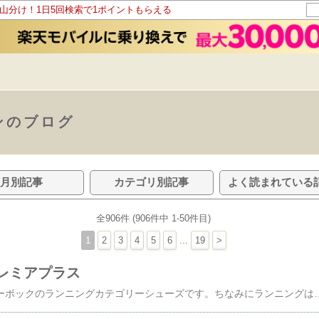
ト山分け！1日5回検索で1ポイントもらえる
ンのブログ
月別記事
カテゴリ別記事
よく読まれている
全906件 (906件中 1-50件目)
1
2
3
4
5
6
...
19
>
レミアプラス
娘と色違いで買ったリーボックのランニングカテゴリーシューズです。ちなみにランニングはもう何年もしてません。最後に走ったのはいつじゃったか……。リーボックプレミアプラスカラーは「チョーク」少しダッドで丸くボリュームのあるデザイン。グレースエード（人工？）とメッシュの組み合わせに大定番Nを想起したりしなかったり。あとはそうですね。反射材パーツがついてます。反射材パーツは暗いところで光る猫の目みたいで個人的に好きですにゃー。クッションはフカフカ系ではなくしっとり系？な感じ。履き心地良し。グレー系というよりはホワイト系で合わせる服装を選ばない。けど汚れそうだからしつこく防水スプレーをかけているこのごろ。（このぐらい根気良く仕事にも取り組みたい中年サラリーマン）娘「女の子が履いてそうな可愛い靴！」という感想。たしかにわからなくはない、最近白系ボリュームシューズ履いてる子いますよね〜。フィラとかいつのまにあんなに若い子達に支持されるシューズブランドになったんだか。マーケティングうましですね。このプレミアプラスはリーボック公式の爆安タイムセール（中の人が多分たまにやけっぱちになってるタイミングで行うやつ）で五千円ほどで購入。ありがとう中の人……！あなたのやけっぱちがたくさんの人を救っているはずです。そしてポンプフューリーはなかなかやけっぱちにならないと最近気がつきました（個人の感想です）。が、おか