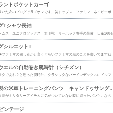
ラントポケットカーゴ
半ズボン履きまくりと書いた次のブログで長ズボンです。笑トップス ファミマ ネイビーボトムス イギリス軍シューズ ニューバランス右手 日傘トップスはセールになっていたファミマのTシャツ。一部のカラーだけ安かったです。私には珍しくネイビーのシャツを購入。ボトムスは激安だったユーズドのイギリス海軍カーゴパンツ。アタリが出てるのですが、休日のざっくりしたお出かけにはちょうど良くラフな雰囲気。ジャストサイズで履くとカーゴの中では細めのシルエット。タックインするとめちゃ足長く見える良いパンツ。ベルトレスおすすめです。シューズが意外と合ってますね。tシャツ メンズ レディース キッズ 男 女 半袖 Printstar プリントスター 4.0オンス ライトウェイト Tシャツ 00083-BBT 送料無料 150 160 S M L LL XL XXL 男女兼用 白 黒 紺 灰 ホワイト ブラック ネイビー グレー カラバリ豊富 定番 サイズ展開 クルーネック カットソーリジェクトB 訳あり品 実物 USED イギリス軍 ROYAL NAVY COMBAT カーゴパンツ スラントポケット【クーポン対象外】【I】 / ミリ
グTシャツ長袖
グシルエットT
娘が撮ってくれました❤️ファミマの回し者かと言うぐらいファミマの服のことを書いてますね。笑トップス ファミマビッグtボトムス 無印良品ソックス ファミマシューズ リーボックカバン オルネ168センチ53キロビッグTはこんな感じの大きさです。ご参考まで〜。ファミマのビッグTは思ったより話題になってない？CAHLUMNとのコラボ。名前の通りワンサイズのビッグシルエット。最近、娘と二人で骨格診断を受けてきて、ビッグシルエットが似合うらしいと言われ、娘からも「ゆったり似合うよね！」と言われたのでせっせっとユルいシルエットの服を取り入れてます。ボトムスは優秀で激安な無印良品。まじですごいやつ。買うべき。アンクルソックスも悪くないのですが、最近はショートルーズソックスみたいにしてハイカットスニーカーライカなシルエットでソックスとシューズを楽しんでます。（早口言葉みたい）シューズはリーボックのクラシックレザー。愛娘様とお揃い❤️最近はもっぱらリーボック派。レザーの質感が良いし人と被らないしのクラシックレザー。意外とカバンがいい味出し。これも娘と色違いお揃い。なんだけど娘のショッキングピンクは最近登板してない。差し色むつかしいですよね。今は家を出て行ってしまった元奥
ウエルの自動巻き腕時計（シチズン）
久々の時計バイ。ヤフオクであれ？と思った腕時計。クラシックなバーインデックスにドルフィン針。見慣れないシグネーチャーロゴ。になんとなんと日本語表記の曜日カレンダー。しかも安い！しかも自動巻！ナンの時計だ？？と思って調べたらシチズン製のマーガレットハウエル。1999年ごろの個体のよう。今までファッションブランドロゴの腕時計は敬遠してきましたがマーガレットハウエル。しかも古いシグネーチャーのロゴ。ならいいか買っちゃえ買っちゃえ〜という勢いでだいたい3千円くらいで落札。自動巻が
ニューバランス製の米軍トレーニングパンツ キャンドゥサングラス ワークマンのゴ
まだあんまりオシャレ界隈がミリタリーアイテムに気がついていない時に買ったパンツ。なので安かったです。米軍。ニューバランス製トレーニングパンツ。ノーロゴで高品質なナイロン。機能性もばっちり。蒸れない、汗でベタつかないという日本の夏のために作った気がするパンツ。最近はネイビーロゴの入った青系のトレパンをよく見ますね。帽子 ファミマトップス フルーツオブザルームパンツ ニューバランス米軍トレーニングパンツシューズ ワークマンバッグ GUサングラス キャンドゥパンツはとにかくとして、全体的にとにかく安い、よく言うとチープシックなコーデですね。笑キャンドゥのサングラスはとにかくすごくて、私が発見したのはこの四種。きれいなクラウンパント型に発色。四つ買ってしまいました。440円税込……！！そして娘からチャラいと言われて青とピンクは妹と義弟にあげました。二人は似合ってましたが私つけるとたしかにちゃらく見えちゃうのなーぜなーぜです。カラーはグレーを愛用しています。見かけたらぜひ買ってみてください。サングラスコーナーはなくて老眼鏡コーナーにおいてあります。笑ちょっと諸事情があって今日はこの靴。ワークマン！すごすぎるシューズ。防水透湿で3千円くらい。土踏まずが盛り上がっていて気持ち良い履き心地。コス
ービンテージ