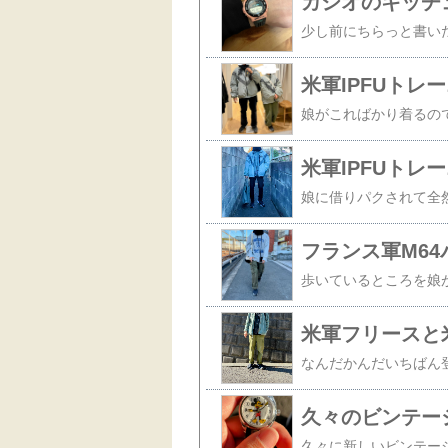
カシオのキッチ
米軍IPFUト
米軍IPFUト
フランス軍M64
米軍フリースと
久々のビンテー