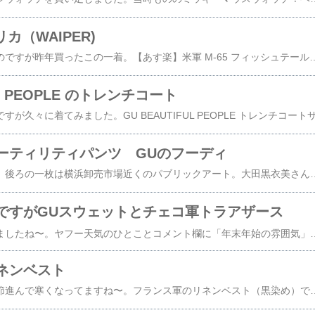
プリカ（WAIPER)
普段レプリカ買わないのですが昨年買ったこの一着。【あす楽】米軍 M-65 フィッシュテールパーカー フルセット 初期型 WAIPER.inc ワイパーインク【WP1004】【クーポン対象外】【T】｜モッズコート ミリタリーコート メンズ レディース アウター m65 大きいサイズ ブランド ビジネス 通勤 通学 秋 冬愛用の実物はデッド買ったのに14年着ていたら肩のあたりが擦り切れてきたし、もう一着のシャリ生地アルミジップの初期型デッドはここまで来るともうおいおいと外に着ていけないしでレプリカを一つ買い足してみました。（せっかくだから実物にははないブラック！）結論から言うと、よくできている！良い点。フード部分が秀逸！ワイヤー入りフード、アクリルホワイトファーが安っぽさなしで本物っぽさある。実物にない黒！かっこいい。生地感がそれっぽい！悪い点。ライナージャケットの耐久性ない。実物みたいに毛玉ができるのではなくて、キルティング縫製部分から中綿が出てくる。？な点。シルエットちょっと違う？？若干しゅっとしている
UL PEOPLE のトレンチコート
ーティリティパンツ GUのフーディ
芸術の秋なわけですが、後ろの一枚は横浜卸売市場近くのパブリックアート。大田黒衣美さん《sun bath》。丸まって寝てる猫ちゃんの上に板ガムを乗っけてみた作品だそうで、なんだかもうなんでそんなココロミをしたのかもよくわからないし、子供ならそんなこともしそうだし、超近接写真だから解説読むまで猫ちゃんだとわからないし板ガムなんて久々に見たしやっぱり言われるまでわからないし、まぁとにかく、すっごくいいですよね。ジョルジョーネの《横たわるヴィーナス》と似たポーズを取った女性が温かい猫ちゃん（san bath=太陽の浴槽？）に横たわっている構図。古典絵画と猫ちゃんと懐かしい感じの板ガムと、シンプルな構成なのに情報成分でブラックブラック（懐！）噛んだ時並に頭が働きますね。笑前置き長いですがこの日のコーディネートGU スウェットフーディイギリス軍 ユーティリティパンツリーボック ポンプフューリーユニクロユー トートバッグフルーツオブザルーム TシャツGUのフーディは本当にすっごくカッコいいです。安いのに。そして乾きにくい。笑軍パンはカーゴが非常に流行ってますが、カーゴ以外のユーティリティ、スラックス、ドレスパンツ、トレーニングパンツは実物放出品でもまだ高くなってないので今が買い時です。雰囲気も価格も良くて〜と思っていたらユーティリティパンツはすでに高くなっていました。増税の影響がこんなところにも？（違う）90s British Army ( イギリス軍）/ フィールドパンツ / ユーティリティーパンツ / 76 ( W29～30 ) 80 ( W30～31 ) 84 ( W31～32 ) USED地味にいい仕事してるのはフルーツオブザルームのTシャツ。伸びないしネック周りが詰まっていてインナーにぴったり。tシャツ メンズ 半袖 レディース 無地 FRUIT OF THE LOOM フルーツオ
ですがGUスウェットとチェコ軍トラアザース
なんだか急に寒くなりましたね〜。ヤフー天気のひとことコメント欄に「年末年始の雰囲気」と書いてる人がいて、たしかに冬の香りがしますね。ヤフー天気のひとことコメント欄は牧歌的すごく好きです。GU カレッジプリントのスウェットチェコ軍 サービスパンツリーボック ポンプフューリーノーブランド 大判ヴァージンウールマフラーユニクロユー トートバッグGUのカレッジスウェットは昨年のモデル。大学との公式コラボで超よくできています。会社に着て行くと「ハーバードです？？」と聞かれます。笑じつはこの日のコーディネートは娘（小5）とリンクコーデ❤️リンクコーデは自分の好きな格好に突き抜けられませんが縛りの中でどう服装を遊ぶか考えるので楽しいです。（でも軍ものは入れていく所存）娘のコーディネートアングリッドのカレッジスウェットGUのミリタリースカートリーボックポンプフューリーノーブランドのアクリルマフラーアングリッドの再構成ぽいスウェットは花月總持寺近くのドロップインさんで激安購入の古着。掘り出し物が激安で買えるすごく良きお店なのです。GUのミリタリースカートはキッズではなくウィメンズリーボックはおそろ❤️娘が履いてみたいというので私も便乗して書いました。たしかラクマ。【プライスダウン】 15時までのご注文で即日発送 Reebok INSTAPUMP FURY 95 リーボック インスタ ポンプ フューリー 95 メンズ レディース スニーカー ブラック ホワイト ベージュ BLACK/WHITE
ネンベスト
超お久しぶりな上に季節進んで寒くなってますね〜。フランス軍のリネンベスト（黒染め）です。（言い訳をするとおとといまで夏日だったんです。本当です11月なのに！）実物 新品 デッドストック フランス軍 リネンベスト BLACK染め【クーポン対象外】【I】｜メンズ レディース トップス ミリタリーベスト ジレ プルオーバー 大きいサイズ オーバーサイズ ビッグシルエット 軍放出品 軍モノこれは何が便利かというとご飯を食べていても家事をしていても白Tシャツの汚れが気にならない！私はラーメンとか好きだからすごく助かる！！というファッションとはまた別の路線でも素晴らしいアイテム。笑起毛感のあるリネンというあまり見ない素材。プレーンなＶネックでミリタリー出自ながらお上品な感じも。後染めのブラックのおかげでもあります。シャツはユニクロパンツは無印良品のウィメンズスニーカーはリーボックバッグはユニクロユー無印良品の女性向けパンツはコスパがいいので男性にもおすすめです。私はSサイズがジャストです。リーボックは中古な