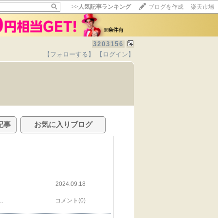
>>
人気記事ランキング
ブログを作成
楽天市場
3203156
【フォローする】
【ログイン】
記事
お気に入りブログ
2024.09.18
げでポンプ以外の良い靴に出会えるからそんな姿勢も好印象。【SALE／35%OFF】Reebok プレミア ロード プラス VI / PREMIER ROAD PLUS VI リーボック シューズ・靴 スニーカー【RBA_E】【送料無料】娘学校、私有給の久しぶり一人デー。平日の美術館好きです。この日は東京都写真美術館へ。ラーメン、美術館、ミュージアムショップ、古着屋という中年おじさん大好きコースを満喫。そのうち陶器焼いたり蕎麦打ち始めそうなアラフォー。最近の楽しみはネットフリックスの新作ガンダム……！！ラーメンは期待値を超えてこなかったのでちょっと残念。ヘビーガンみたいに見た目はしゅっとかっこいいのに、中身はあんまり普通な感じのラーメンでした。（この例えが伝わる方もきっとアラフォー）それでも良き有給休暇。チームのメンバーに「うちのチームはしっかり休む、しっかり働く、がモットー」と公言した手前、私も計画的に休みを取得しています。私一人の力ではメンバーのお給料をすぐに上げることはできませんが、有給取得奨励で実労働あたりの単価を上げていく目論見です。とは言え人材の配置で多少の利害が発生しそうなので上司と同クラスのマネージャーには公言してないこっそりスローガン。ちなみに「祈れ、働け、休め」の三原則が私個人のモットーです。次のラーメン屋は美味しくありますように……！！
コメント(0)