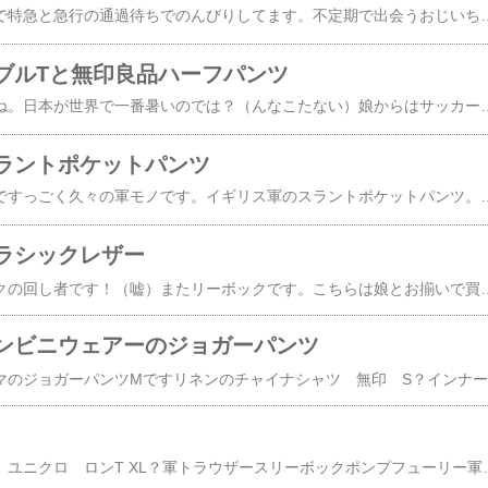
いま京急の神奈川新町で特急と急行の通過待ちでのんびりしてます。不定期で出会うおじいちゃん露天で買ったセイコーのビンテージ。状態は普通かな。大衆機らしいすっきりとしたお顔立ち。バーインデックスにシンプルな針。ハンサムですね。フェイスが和紙のように掠れ感のある加工。経年でやや焼けた風情もありいとをかし。ブレスレットは年代不明のビンテージ品をオークションで入手。キラキラしていて好きなタイプです。この日は娘と夕方から外出して少し夜遊び。多少涼しいかな、多少……。横浜そごうで開催中の『ヨシタケシンスケ展』へ。先日の『鈴木敏夫展』もそうなのですが、アウトプットまでの「過程」にも丁寧に解説している展覧会に行くと、とにかくそのアウトプットに至るまでのインプット、各年代のアウトプットに圧倒されて、自分もしっかりしなきゃなぁと目が覚める思いです。（なにをし
ブルTと無印良品ハーフパンツ
引き続きガチ暑いですね。日本が世界で一番暑いのでは？（んなこたない）娘からはサッカー少年コーデと呼ばれた夏休みコーデ。ハット ファミマトップス ユニクロXLパンツ 無印良品Sシューズ テリックファミマのハットは紐付き、ノーロゴ、ハリ感のある生地で使い勝手○オススメです。ユニクロのルーブルシリーズは今年も秀作！ピクセルアート大好きなので安くなるのを待ってました！ルーブルをダンジョンに見立ててモナリザを目指していくストーリー性も素敵。ブラックボディなのもウィザードリー感あってアラフォー昭和世代には突き刺さるのでは？？話それますがピクセルアート好きならこれはマストバイ本。めちゃ癒されます。違う作家さんですが、今期のポカリのピクセルアート広告いいですよね。VR広告といい、攻めてる良質な広告ですよね〜。なんだか、センスの良い広告なので、商品を買って
ラントポケットパンツ
すっごく久々のブログですっごく久々の軍モノです。イギリス軍のスラントポケットパンツ。海軍向けのカーゴですね実物 USED イギリス軍 ROYAL NAVY COMBAT カーゴパンツ スラントポケット【クーポン対象外】【I】｜ミリタリーパンツ メンズ ボトムス ワークパンツ 軍放出品 軍パン 大きいサイズ ワイド ゆったり ユーロサープラス 古着 ロイヤルネイビー ブルー 夏イカしているトップスのボーダーはなんと無印！しかもこれ千円くらいなんですよ。無印覚醒してますね。他のカラーもかなり良かったです。このカーゴはけっこうワークミリタリーしちゃってるので、あまりシンプルにタフなホワイトティーとかするとマッシブよりになってしまって私には似合わないので、少しツヤ感があり、品のあるグリーンがドンピシャで美しいですね。最近記事を更新していなか
ラシックレザー
こんにちは！リーボックの回し者です！（嘘）またリーボックです。こちらは娘とお揃いで買った『クラシックレザー』1980年代登場の由緒正しいスニーカーとのこと。（ポンプフューリーぐらいしか知らなくてごめんなさい）たしか定価で一万三千円くらい。ゴールデンウィークセールで四千円アンダーでした。リーボック公式どうかしてるくらい安くて嬉しいですね……。画角がちょっと残念なのですが、ほんとはもっとスマートです。そしてなんとこれ、リアルレザーなんですよ。びっくり。初見の時は実物は質感の良さに意外な驚きを覚えました。デザインはスムースレザーとスエードを使い、メッシュ部分は無し。横のラインとピスネームがデザインの特徴かな。義弟はちょっとアシックスぽいと申しておりました。（わかる）私はアッパーのパンチングがエアフォースワンぽいと思っておりました。（わかる？）あんまり人と被らなさそうな靴ですね。リーボック社内ではファンが多いデザインだとどこかで読みました。【SALE／39%OFF】Reebok クラシ
ンビニウェアーのジョガーパンツ
今更なのですがファミマの
娘が撮ってくれました。ユニクロ ロンT XL？軍トラウザースリーボックポンプフューリー軍のトラウザースは何本か持っていて、この日に履いたのは果たして何軍のナニだったか……。これから夏にかけて街中に緑が増えていくので本当に良い季節ですね〜。デッドストック 70