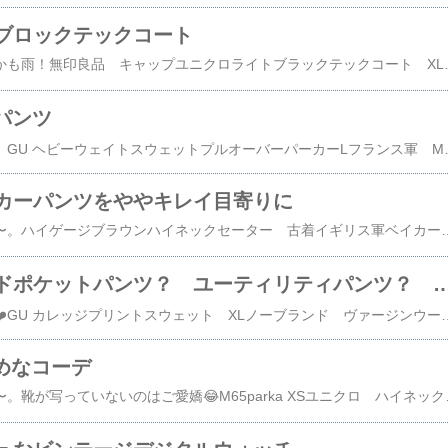
ブロックテックコート
寒さを行きた戻りつしかも雨！無印良品 キャップユニクロライトブラックテックコート XLノーブランド ウールマフラー無印良品 婦人 太くてブーツ気味のパンツワークマン イナレム？レインシューズフレドリックパッカーズ ミニバッグオールブラック！168センチ53キロ38歳コートとパンツのシルエット
パンツ
娘が撮ってくれました。GU ヘビーウェイトスウェットプルオーバーパーカーLフランス軍 M64パンツリーボック ポンプフューリー軍パンに白系のスウェットを合わせるとライトな印象になって良きですね。GUのヘビーウェイトスウェットは本当によくできています。M64はシルエットにテーパード
カーパンツをややキレイ目寄りに
またこのパンツですね〜。ハイゲージブラウンハイネックセーター 古着イギリス軍ベイカーパンツレザーブラウンシューズ バザーユニクロユートートバッグわざわざ線路向こうのパン屋に行くためにおしゃれしました。笑娘の方が先に支度を終えて玄関で待っていてくれるこのごろ😅ベイカーパンツはやれている
イギリス軍サイドポケットパンツ？ ユーティリティパンツ
娘が撮ってくれました❤️GU カレッジプリントスウェット XLノーブランド ヴァージンウールマフラーリーボック ポンプフューリーイギリス軍 サイドポケットパンツ168センチ53キロ39歳男性私が撮りました❤️鶴見の無人古着屋マロンズで買ったスウェットGUのカーゴパンツリーボック ポンプフューリー5年生の愛娘様❤️娘がカーゴばかり履くから自動的に？私もカーゴが多くなります。（娘「パパなんでいつも一緒なの！？」私「偶然……？？」）古着屋マロンズさんは絶対！行った方が良きお店。掘り出し物多数です。スウェット千円でした。この日は皮膚科と歯医者をハシゴ！からの娘のリクエストでキムパ！鶴見のウォンくんキンパさん。KPOPのガー
上品めなコーデ
娘が撮ってくれました〜。靴が写っていないのはご愛嬌😂M65parka XSユニクロ ハイネックメリノウールセーター XL無印のパンツ38歳167センチ53キロ少しきれいな感じでお出かけしたかったので白いボトムスとメリノウールのハイネックに合わせてみました。上品な感じでもミリタリーコートを外せ