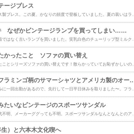
テージブレス
ノーブランドのイギリス製ブレス。この夏、かなりの頻度で登板していました。夏の装いはラフになりがちなので手首に一つアクセサリーがあると洒落て見えますね。安っぽいもの、今風なものをつけると途端に野暮ったくなる（しなんだか恥ずかしくなるおじさんな）のでビンテージでさがすのがおすすめ。（ビンテージだと恥ずかしくならないんですよね。ふしぎ）いっそのこと指輪もしたいのですが途端にちゃらくなりそうで躊躇してます。笑私のブレスレットはヤフオクで数千円でした。楽天市場だとラグジュアリーな価格帯のもの揃ってますね〜。今日は娘と横浜へ。球場裏のこの道を
件 なぜかビンテージランプを買ってしまい……
鶴見の古着屋さんで古着ではなく古いランプを買いました。笑乳白色のチューリップ型ミルクガラス。中の電灯はLEDにしました。ビンテージのランプにLED付くのかな？と思ったのですが口の規格が一緒ならそりゃつきますよね。笑磨いたら汚れが取れて木地が見えました。台座の側面に溝の彫られた模様が良いですね。気に入ったのはこの金属製のカチっというスイッチ！3回に1回くらい点灯しないのはご愛嬌？笑硬めのカチッ、が儀式めいているというか、点灯の「意思」を感じる機構です。約五千円くらい。鶴見のTaidaさんにて。同
たかったこと ソファの買い替え
お盆休みにやりたかったことシリーズソファの買い替えです！散らかっていてお恥ずかしいのですがこちらが買い替え前〜買い替え後夏のボーナスから予算組みして一ヶ月半悩み抜いた末に選んだのはこちら！結論狭目リビングの我が家にはソファは不要ソファがわりにコットがいい感じ！理由肘掛けがないから広く使えるゆったり寝そべることができる！背もたれが無く床の延長に見えるから広く見えるこの理屈で言うとベンチとか置いてもオシャレなんですけど我が家の主な用途としては娘と私が二人で密着ごろごろしながら映画を観たり本を読んだり「滞在時間」が長いので却下そしてなによりソファと比べてコットの安いこと軽いこと！モダンデコさんのこのコットは組み立て簡単、安い、おしゃれ、足に傷防止カバーがあるでドンピシャでした〜。普段の休みはそんなにお酒飲まないのですがせっかくサマーバケーション（自宅だけどね！）だし娘の自由研究も終わったし私の宿題のソファ買い替えと設置も終わったし（お酒を飲むためにたくさん言い訳が必
古着屋で買ったフラミンゴ柄のサマーシャツとアメリカ
暑いですね〜。お盆休みに一回出勤があるので、先行して一日平日休みを取りました〜。フラミンゴのシャツ 古着フルーツオブザルームの白TユニクロのアンクルパンツウールライクXS無印のソックスチャコのサンダルエコバッグエルメスのビンテージウォッチオッポのスマートウォッチオールドコーチのブリーフバッグフラミンゴのシャツは花月總持寺のドロップイン。千円くらい。普段だとこんな遊び柄は絶対着ないですが夏ならいいですよね。笑フルーツオブザルームは好きなんですけど、洗いを繰り返して薄くなってきたのでインナーシャツ役に移行。アンクルパンツはSだと太いんですよね。XSがネット売り切れるの早すぎなのでもうちょっとなんとかして欲しい……。数年前に買って随分長くビジネスプライベートで活躍中。ソックスは無印。最近、ファミマのプレーンなソックスが底面鹿子で超快適なのでソックス無印派でしたが夏はファミマソックスがいいかも。サンダルはヤフオク！名作ですがリセールバリューそんなに高くないのかな？？新品は一万円超えてきますが、中古市場だと安く買えます。歩きやすく着脱しやすい。エコバッグは買い物してたので。笑エルメスはせめてフラミンゴでチャラくなったので枯れ感を加えました。加えなくてもおじさん枯れてる感はあるけど！オッポの
みたいなビンテージのスポーツサンダル
毎日暑いですね〜。年代不明、メーカーググっても不明。スポーツサンダルなんとなんとのアメリカ製3千円こういう謎味アイテムに出会えるのがヤフオクのいいところですよね〜。去年買ったものの、ソールのリペアに出す費用が捻出できずにやっと今年デビューしました。靴のリアットさんがベネフィットワンで安くなるのありがたやですね。会社の労働組合がベネフィット加入してくれているのでたまに使わせてもらってます。映画安くなるのもありがたい。一時期組合のカンターパート部門に所属していたので組合を除名されていましたが数年前に組合に復帰できました。私みたいなしがない下級マネージャーを守っておくれ〜。組合と言えば最近、佐藤優さんの左翼の歴史の本をオーディオブックで読んでます。このオーディオブックは会社の福利厚生で利用中なのです。組合の出戻り前後に組合の委員をやったり、組合を脱退して会社側の組合交渉窓口になったりしてたので一時期「コウモリみたいなやつだ……」と関係者
年生）と六本木文化喫へ