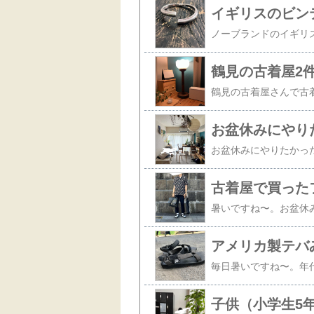
イギリスのビン
鶴見の古着屋2
お盆休みにやり
アメリカ製テバ
子供（小学生5