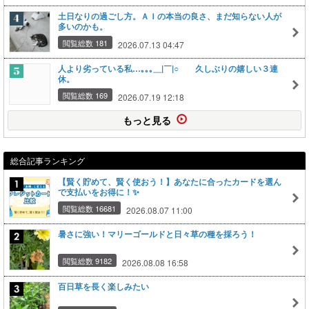
土日なりの過ごし方。ＡＩの本当の良さ、まだ知らない人が
多いのかも。
閲覧総数 181
2026.07.13 04:47
人より劣っている私…｡｡｡＿|￣|○ 久しぶりの嬉しい３連
休。
閲覧総数 169
2026.07.19 12:18
もっと見る
総合記事ランキング
【賢く貯めて、賢く使おう！】あなたに合ったカードを選ん
で支払いをお得に！✨
閲覧総数 16681
2026.08.07 11:00
暑さに強い！マリーゴールドと日々草の種を採ろう！
閲覧総数 9182
2026.08.08 16:58
百日草を長く楽しみたい