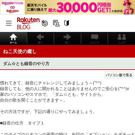
ホーム
前へ
次へ
コメント
シェア
ねこ天使の癒し
ダム☆とも録音のやり方
パソコン版で見る
慣れてきて、録音にチャレンジしてみましょう～(*^^)
録音しても、他の人に聞かれることはありませんのでご安心を(*^^)v
家のパソコンやスマホで、「ダム☆とも」サイトから、
自分の歌を聞くことができます～。
その方法ですが、下記の通りにやってみましょう。
■録音の仕方 タイプ１
このタイプのリモコンの画面の時は、矢印の「オプション」をポチっと