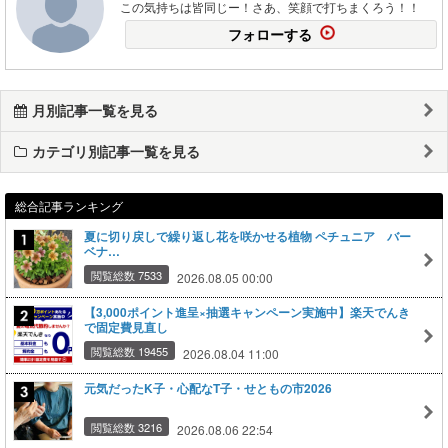
この気持ちは皆同じー！さあ、笑顔で打ちまくろう！！
フォローする
月別記事一覧を見る
カテゴリ別記事一覧を見る
総合記事ランキング
夏に切り戻しで繰り返し花を咲かせる植物 ペチュニア バー
ベナ…
閲覧総数 7533
2026.08.05 00:00
【3,000ポイント進呈×抽選キャンペーン実施中】楽天でんき
で固定費見直し
閲覧総数 19455
2026.08.04 11:00
元気だったK子・心配なT子・せともの市2026
閲覧総数 3216
2026.08.06 22:54