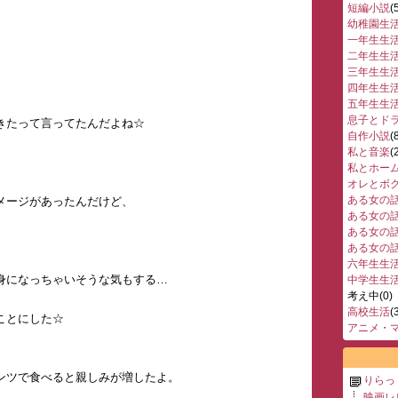
短編小説
(
幼稚園生
一年生生
二年生生
三年生生
四年生生
五年生生
息子とド
きたって言ってたんだよね☆
自作小説
(
私と音楽
(
私とホー
オレとボ
ある女の
メージがあったんだけど、
ある女の
ある女の
ある女の
六年生生
身になっちゃいそうな気もする…
中学生生
考え中
(0)
高校生活
(
ことにした☆
アニメ・
ンツで食べると親しみが増したよ。
りらっ
映画レ