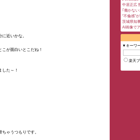
中居正広 
｢働かない
“不倫感”
茨城県知事
AI画像で
分に近いかな。
▼キーワ
とこが面白いとこだね！
楽天
ました～！
替ちゃうつもりです。