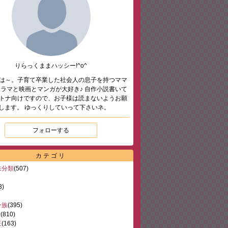
りらっくままハッシー!^o^
は～。子育て卒業した社会人の息子を持つママ
ドラマと映画とマンガが大好き♪ 自作小説書いて
トナ向けですので、お子様は読まないようお願
します。 ゆっくりしていって下さいネ。
フォローする
カテゴリ
未分類
(507)
3)
一族
(395)
活
(810)
王
(163)