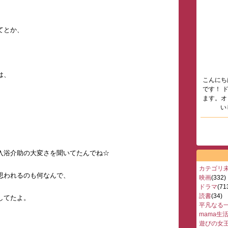
てとか、
は、
こんにち
です！ 
ます。オ
い
入浴介助の大変さを聞いてたんでね☆
カテゴリ
思われるのも何なんで、
映画
(332)
ドラマ
(71
読書
(34)
してたよ。
平凡なる
mama生
遊びの女