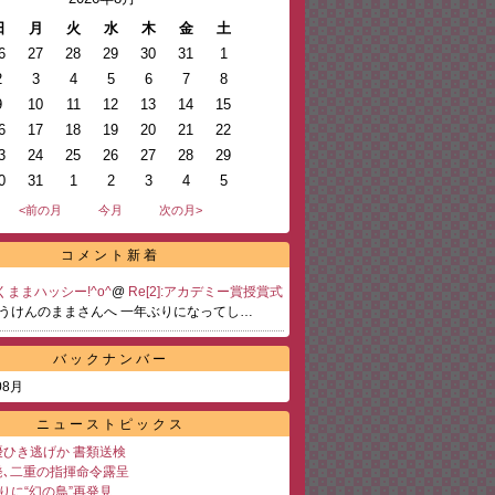
日
月
火
水
木
金
土
6
27
28
29
30
31
1
2
3
4
5
6
7
8
9
10
11
12
13
14
15
6
17
18
19
20
21
22
3
24
25
26
27
28
29
0
31
1
2
3
4
5
<前の月
今月
次の月>
コメント新着
ままハッシー!^o^
@
Re[2]:アカデミー賞授賞式
うけんのままさんへ 一年ぶりになってし…
バックナンバー
08月
ニューストピックス
ひき逃げか 書類送検
発､二重の指揮命令露呈
りに“幻の鳥”再発見