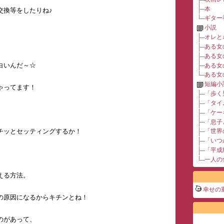
本
交換等をしたりね♪
ギター
小説
オレと
ある女
ある女
白いんだ～☆
ある女
ある女
短編小
ゃってます！
「歩く
「タイ
「ケー
「息子
「世界
チッとセッティングするか！
「いつ
「平成
一人の
える方法。
幸せの
の原因になるからキチンとね！
のがあって、