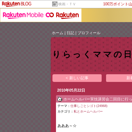
100万ポイント
映画・ＴＶ
ホーム
|
日記
|
プロフィール
りらっくママの
< 新しい記事
新
2010年05月22日
ホームヘルパー実技講習会二回目に行
テーマ：
仕事しごとシゴト(24968)
カテゴリ：
私とホームヘルパー
あああ～☆