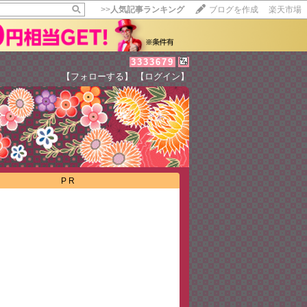
>>
人気記事ランキング
ブログを作成
楽天市場
3333679
【フォローする】
【ログイン】
【毎日開催】
15記事にいいね！で1ポイント
10秒滞在
いいね!
--
/
--
PR