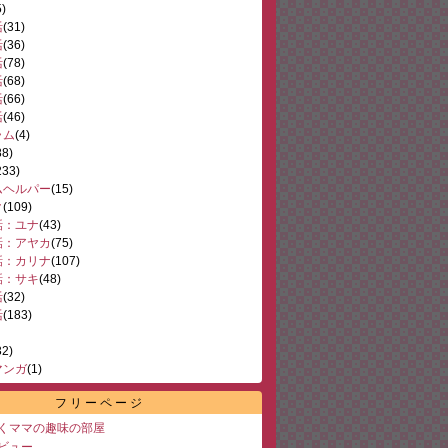
5)
活
(31)
活
(36)
活
(78)
活
(68)
活
(66)
活
(46)
ラム
(4)
88)
233)
ムヘルパー
(15)
ク
(109)
話：ユナ
(43)
話：アヤカ
(75)
話：カリナ
(107)
話：サキ
(48)
活
(32)
活
(183)
32)
マンガ
(1)
フリーページ
くママの趣味の部屋
ビュー