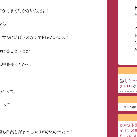
グがうまく行かないんだよ！
2
から、
1
とマジに広げられなくて困るんだよね！
2
3
かけること～とか、
は甲を使うとか～、
りらっく
(03/11)
ゆ
ったりで、
」って、
2026年
歌舞伎俳優
イオン爆
睦も自然と深まっちゃうのがわかった～！
約1世紀ぶ