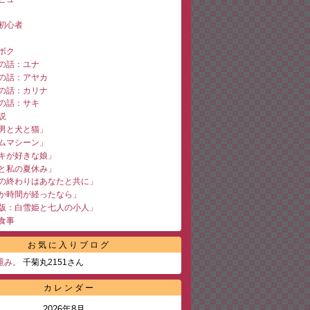
初心者
ボク
の話：ユナ
の話：アヤカ
の話：カリナ
の話：サキ
説
男と犬と猫」
ムマシーン」
キが好きな娘」
と私の夏休み」
の終わりはあなたと共に」
か時間が経ったなら」
版：白雪姫と七人の小人」
食事
お気に入りブログ
重み。
千菊丸2151さん
カレンダー
2026年8月