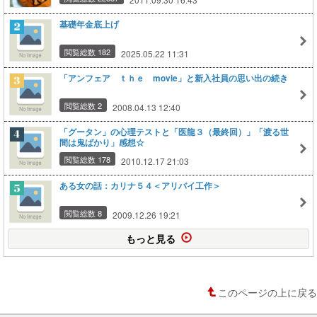
基礎年金底上げ
閲覧総数 182
2025.05.22 11:31
「アンフェア ｔｈｅ movie」と新入社員の思い出の続き
閲覧総数 2
2008.04.13 12:40
「グータン」の心理テストと「医龍３（最終回）」「渡る世
間は鬼ばかり」感想☆
閲覧総数 178
2010.12.17 21:03
ある女の話：カリナ５４＜アリバイ工作＞
閲覧総数 8
2009.12.26 19:21
もっと見る
このページの上に戻る