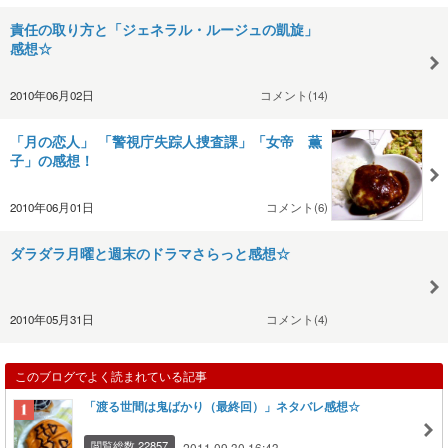
責任の取り方と「ジェネラル・ルージュの凱旋」
感想☆
2010年06月02日
コメント(14)
「月の恋人」 「警視庁失踪人捜査課」「女帝 薫
子」の感想！
2010年06月01日
コメント(6)
ダラダラ月曜と週末のドラマさらっと感想☆
2010年05月31日
コメント(4)
このブログでよく読まれている記事
「渡る世間は鬼ばかり（最終回）」ネタバレ感想☆
閲覧総数 22857
2011.09.30 16:43