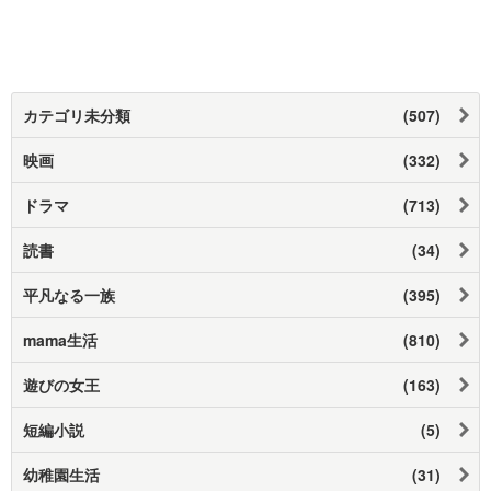
カテゴリ未分類
(507)
映画
(332)
ドラマ
(713)
読書
(34)
平凡なる一族
(395)
mama生活
(810)
遊びの女王
(163)
短編小説
(5)
幼稚園生活
(31)