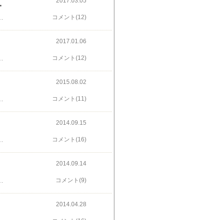
2017.03.05
館（トーハク）へ
本日のランチ」とワンメニュー空いてて実に静かに食事ができるのです国立科学博物館の前を通り過ぎ公園のイチョウの木はまだまだ裸木緑に色付く季節も黄葉もいい公園内が整備される前は木々が鬱蒼としていて路上生活者が集まっていた場所整備後は明るくなって女性一人でも歩けるようになりました信号を渡り、いよいよトーハクへ今日も表慶館が美しい姿を見せています表慶館明治33年、後の大正天皇のご成婚を記念して計画され明治42年に開館した、日本ではじめての本格的な美術館いつもは気が付かなかった木葉がなくて実が付いている木には百日紅とネームプレートが裸木となって初めて意識した木でした本館前の大きなユリノキも健在相変わらずのワンパターンな行動季節で違う景色を見る愉しみです にほんブログ村応援ありがとうございます
コメント(12)
2017.01.06
 ⇒ 国立西洋美術館 ⇒ カフェすいれんへと、何年経ってもこの行動パターンは変わることがありません白いお花がテーマの国立西洋美術館の庭今は白梅がちらほらとそれにしてもいい加減な写真ばかり・・・クラーナハ展―500年後の誘惑2016年10月15日（土）～2017年1月15日（日） にほんブログ村応援ありがとうございます
コメント(12)
2015.08.02
です今年はサルスベリの白い花が目につきませんでした上野駅で待ち合わせするには厳しい暑さなのでチケットなしでも入館できる西洋美術館で待ち合わせしましたソファーもあって涼しく座って待てますやることなすことすっかりOBC仕様 (^◇^;)そのまま「すいれん」でランチこれもいつもと同じもう、暑くてやることがすべて雑私も夏休みしたい。。。 にほんブログ村応援ありがとうございます
コメント(11)
2014.09.15
調子悪くてタブレット更新タブレットではURLリンクが貼れません詳しくは2012年の1月からの国立西洋美術館のカテゴリーからお読みください「すいれん」の窓から見える中庭の景色は切り取ったアート時折、イチョウの木からパラパラと実が落ちてきます銀杏もうそんな季節と にほんブログ村応援ありがとうございます
コメント(16)
2014.09.14
ル感がたまらない今日の白い花花が落ち、残った蕊くるりと巻いています可愛いですね秋日和のんびりと上野公園をお散歩でした にほんブログ村応援ありがとうございます
コメント(9)
2014.04.28