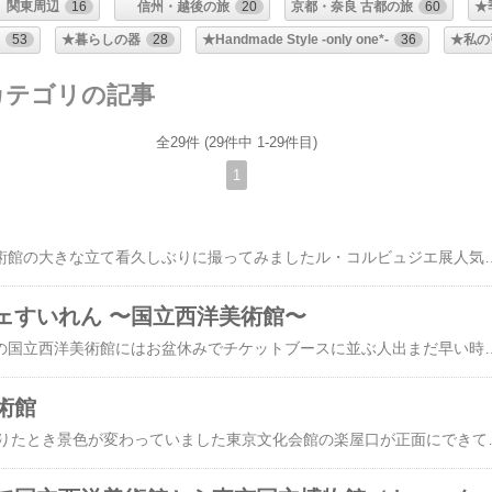
関東周辺
16
信州・越後の旅
20
京都・奈良 古都の旅
60
★
つ
53
★暮らしの器
28
★Handmade Style -only one*-
36
★私の
 カテゴリの記事
全29件 (29件中 1-29件目)
1
おなじみの国立西洋美術館の大きな立て看久しぶりに撮ってみましたル・コルビュジエ展人気があるようでチケットブースは朝から長蛇の列西洋美術館は彼の建築作品毎回、撮るのが苦手の前庭にある 巨大なブロンズ像ロダン作の「地獄の門」今回はどうにかアップできる程度そんなことはどうでもいいのですがこの彫刻はじっくり観るとすごいです叙事詩、神曲の地獄篇の地獄への入り口絶望の中へと吸い込まれそうです「カレーの市民」これもオーギ
ェすいれん 〜国立西洋美術館〜
ル・コルビュジエ設計の国立西洋美術館にはお盆休みでチケットブースに並ぶ人出まだ早い時間ですが休日にしては少ない方企画展は『ミケランジェロと理想の身体』小学生向きではないのでしょうお子さんの姿が少ない西美でした親子で美術館を楽しむ企画もあって夏休みは美術館がお子さんにとっても身近となりますお得意のカフェすいれんでランチしました企画展が開催されるときの特別メ
術館
JR上野駅の公園口に降りたとき景色が変わっていました東京文化会館の楽屋口が正面にできていました国立西洋美術館では『北斎とジャポニズム』の企画展が始まりましたTVで北斎特集が組まれていますのでこの展覧会も人気なの