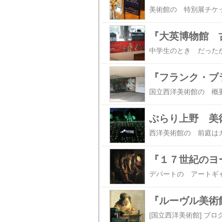
『大英博物館 
ぶらり上野 美
『１７世紀のヨ