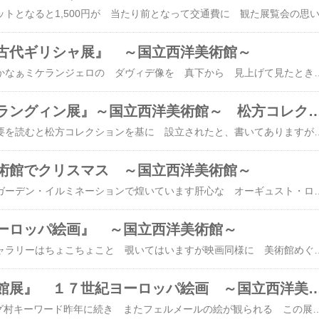
古代ギリシャ展』 ～国立西洋美術館～
中学生のとき だったかなぁミケランジェロの ダヴィデ像を 真下から 見上げて見たとき正視できずに それも 友人たちと一緒で恥かしさいっぱいでみんな 無言のままなんにも なかったようにやり過ごしたそんな 思い出があります古代ギリシャ人は 世界史上最大の すけべーと、勝手な解釈と偏見を もってこの『古代ギリシャ展』へ行ってきましたところが 意外にもおもしろ
『フランク・ブラングィン展』～国立西洋美術館～ 松方コレクションと
国立西洋美術館の 概要を読むと松方コレクションを基に 設立されたと、書いてありますが一個人の コレクションで美術館ができてしまうなんてどんな人物なんだろうと気になりながらも調べもせずに 今日まできましたその疑問がわかる今回の 展覧会『フランク・ブラングィン展』松方幸次郎は川崎造船所（現・川崎重工業）の初代社長1910年代後半から 20年代にかけヨーロッパで美術品を 蒐集したそうなその指南役となったのが画家フランク・ブラングィン（1867-1956）ブラングィンは 造船所や労働者を 描いていました その絵画に 魅せられた松方です造船所というところにもお互い
術館でクリスマス ～国立西洋美術館～
西洋美術館の 前庭はガーデン・イルミネーションで煌いています肝心な オーギュスト・ロダンのカレーの市民のブロンズ像が上手く 写ってないけど クリスマスツリー越しに見える 地獄の門はオレンジ色の ライトアップここで 記念撮影をする人が 絶えません冷たく澄んだ 冬の空気がいっそう 光の瞬きを増し 前にも 書いたけれどこの瞬間（とき）が1年で 一番
ーロッパ絵画』 ～国立西洋美術館～
デパートの アートギャラリーはちょこちょこと 覗いてはいますが映画同様に 美術館めぐりも足が とまっています昨年、今年と フェルメールをたんまり堪能した 満足感と充実感があります過日 国立西洋美術館で観たルーヴル美術館展では フェルメール以外に印象に残った 絵があります日本初公開の この絵 ドゥ・ラ・トゥール：『大工ヨセフ』父ヨセフを 見守るキリストの幼き日の絵です薄暗い展示室を あたかもローソクの灯りで あたりを 照らしているようで その光に 吸い寄せられましたローソクの光に
『ルーヴル美術館展』 １７世紀ヨーロッパ絵画 ～
[国立西洋美術館] ブログ村キーワード昨年に続き またフェルメールの絵が観られる この展覧会ルーヴル美術館の膨大な 作品の中からサブタイトルに あるように１７世紀の ヨーロッパ絵画ばかりを７１点、集めての 展覧会であるルーヴルへ 行かなくとも的を絞って 観ることができる時代を区切っての 展覧会は作品に疎い私には うれしい一時代の 特徴がつかめる確かに 作品が豊かな時代であるなんといっても 目玉はヨハネス・フェルメール 《レースを編む女》 1669年―1670年頃© RMN / © Gérard Blot / distributed by DNPartcomとても 小さな絵だけどこの絵を 観ただけでもう 他の絵が 色あせて見えてきます当然、この時代の ルーヴル美術館を代表とする画家たちの絵も あるのだか・・・レンブラントやら ルーベンスなどなど ルーヴル