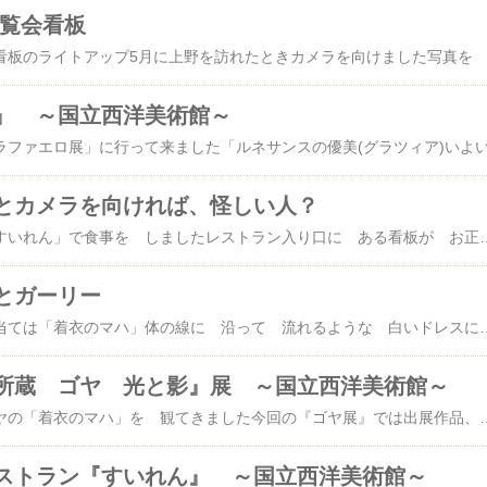
展覧会看板
』 ～国立西洋美術館～
とカメラを向ければ、怪しい人？
国立西洋美術館の 「すいれん」で食事を しましたレストラン入り口に ある看板が お正月バージョンにどこにでもあるお正月の風景 ですがこれだけでも 「あ～、お正月だなぁ」とワクワクしてしまいます席に 案内されてみればメニューも お正月仕様次のページも お正月本当は いつものメニューなのですが時は お正月なので いつもの お得なセットメニューを 隠すための 手段でもこころにくい 気配りですねそんなこんなで 食事が 運ばれてくるのを 待っていたらウエイトレスさんがお声を かけてきました撮影は ご遠慮くださいと、言われるのかと思いましたら「お客さま、前回、あちらの席にいらした方ですよね
とガーリー
ゴヤ展で 最大のお目当ては「着衣のマハ」体の線に 沿って 流れるような 白いドレスには金糸模様が ほどこされ光が当たっているような描写が たまりません「マハ」というのは 18世紀後半から 19世紀初めマドリードの下町などでレースなどを使った衣装で着飾った粋な女性たちのこと
所蔵 ゴヤ 光と影』展 ～国立西洋美術館～
国立西洋美術館で ゴヤの「着衣のマハ」を 観てきました今回の『ゴヤ展』では出展作品、すべてが ゴヤの 作品このように 一人の作家の展覧会とは凝縮された 人生と 社会背景に 触れられ美術館を 出るころにはその作家が 近い存在となってまた いいもので
ストラン『すいれん』 ～国立西洋美術館～