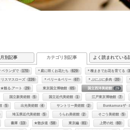
月別記事
カテゴリ別記事
よく読まれている
＊ベランダで
170
＊庭に咲くお花たち
629
＊種まきでお花を育てる
クリスマスローズ
226
＊ベリー＆ベリー
67
＊ぷにぷに多肉
20
★観る.アート
29
東京国立博物館
65
国立西洋美術館
29
国立新美術館
5
国立近代美術館
1
江戸東京博物館
7
館
5
出光美術館
4
サントリー美術館
2
Bunkamuraザ
埼玉県近代美術館
5
うらわ美術館
2
そごう美術館
5
書庫
13
★散歩道
58
東京編
81
上野の杜
60