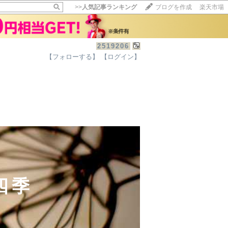
>>
人気記事ランキング
ブログを作成
楽天市場
2519206
【フォローする】
【ログイン】
の四季