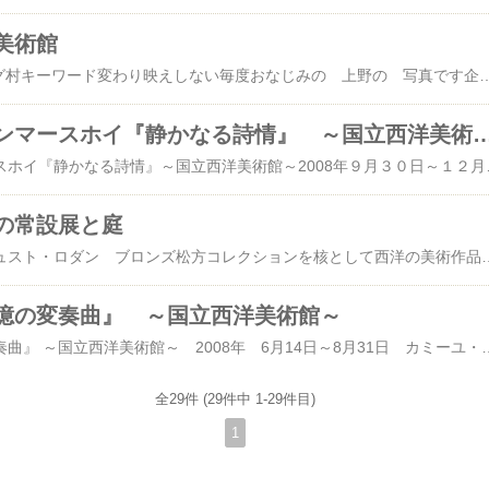
美術館
[国立西洋美術館] ブログ村キーワード変わり映えしない毎度おなじみの 上野の 写真です企画展の広告板 posted by (C)ネピネピ陽も傾きかけた 夕刻の 国立西洋美術館今回の 野外広告看板です左側に描かれている パンチボール大きいですねロイヤルコペンハーゲンですバックの 西美の建物に溶け込み大きな天窓が あるがごとく窓から青い空が 広がって見えているようで『次はこれを 観にいくぞー！』と野外看板に 誘われました実際に観て その静寂感には驚きました国立西洋美術館 posted by (C)ネピネピ西洋美術館の 正面玄関の右手には出展作品のなかから 一枚毎回 拡大絵が 貼ってあります国立西洋美術館 ハンマースホイ 静かなる詩情 posted by (C)ネピネピ美術館の 中から外の風景 正面広場を 撮りました企画展は 左手方向からこの階段を 下って行きます。夕刻の ガラス越しに見える景色と壁に貼って
ヴィルハム・ハンマースホイ『静かなる詩情』 ～
ヴィルハム・ハンマースホイ『静かなる詩情』～国立西洋美術館～2008年９月３０日～１２月７日ヴィルハム・ハンマースホイ1864年～1916年生前に ヨーロッパで高い評価を得たデンマークを代表とする作家フェルメールや ピカソ展
の常設展と庭
『地獄の門』 オーギュスト・ロダン ブロンズ松方コレクションを核として西洋の美術作品を専門とする国立西洋美術館初めて 常設展を観ました。ゴッホの『薔薇』や セザンヌそしてモネの大回顧録で観た『睡蓮』もまた観ることが できた。『カレーの市民』 オーギュスト・ロダン ブロンズ14世紀ころの 宗教画が強く印象に残ります。宗教画の持つ意味を知ることができたらもっといいと思うのです。絵画を観た後は美術館を そのまま去るのは惜し
憶の変奏曲』 ～国立西洋美術館～
『コロー光と追憶の変奏曲』 ～国立西洋美術館～ 2008年 6月14日～8月31日 カミーユ・コロー（1796～1875）19世紀フランスの画家 印象派の先駆け版画を含めて １２０点という コローの回顧録でした。日本初公開のコローのモナリザといわれる『真珠の女』（ルーヴル美術館）この絵だけは 他とは違った オーラを感じた。コローがそれだけ この絵に注いだものが あるのでしょうね。この絵の左側からは 照明が 乱反射して 絵が まともに見ることが
全29件 (29件中 1-29件目)
1