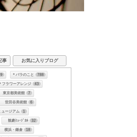
記事
お気に入りブログ
39
＊バラのこと
788
＊フラワーアレンジ
43
東京都美術館
7
世田谷美術館
6
･ミュージアム
1
観劇ﾐｭｰｼﾞｶﾙ
32
横浜・鎌倉
18