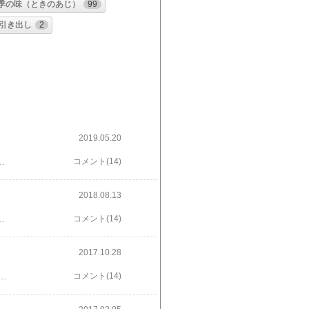
季の味（ときのあじ）
99
引き出し
2
2019.05.20
ュスト・ロダン作いつもとは違った角度で撮ってみると頭を抱えた人が今日も暑くなるのか〜なんてこった〜こんな、つぶやきが聞こえてきました私の妄想です^ ^；西洋美術館の前庭の植栽もわさわさとしてきてもっと手入れを良くしてほしいと私の勝手な願望お友だちからトーハク（東京国立博物館）の展覧会のお誘いをいただいてルンルンで行ってきましたその前に西洋美術館で記念撮影でした にほんブログ村応援ありがとうございます
コメント(14)
2018.08.13
ニュー「ミケランジェロと理想の身体」辛めのソースにサラダには香ばしく焼いたパンが入っています1日20食限定のランチメニューというけれどお味は可でもなく不可でもなく西洋美術館のお庭はご存知の通り白いお花がテーマ目の高さで咲く白いサルスベリヒラヒラと可愛いお花です中学生になったばかりかしら良い被写体 ^ - ^ にほんブログ村応援ありがとうございます
コメント(14)
2017.10.28
でしょう近頃、ステータスシンボル的な美術展人気に？と思っていますって、そういう自分もそうだったりして＾＾；日中はコレ！という写真が一度も撮れた事が無い中庭の『地獄の門』夜なら誤魔化しがききます日中でも夕刻でも光の入り方が良いこの空間好きです夜もいいですね懇親会に講演会にイベント参加と盛りだくさんの今週でした仕事が終わったあとからのお出掛けはあわただしくて苦手です行く場所に合わせた服装ヒールも用意しなくては・・外食ばかりでその回数以上に増える体重昨夜は久しぶりの家飯＾＾； にほんブログ村応援ありがとうございます
コメント(14)