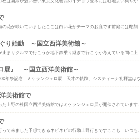
２週間前と比べて上野の杜は新緑が競い合い東京文化会館のイチョウ並木には心地よい爽やかな風が吹いていました国立西洋美術館ではハンマースホイの絵が見られます日常生活のなかにある空間はハンマースホイの手にかかると静寂感のある世界となります国立西洋美術館の庭で今日の白い花をみつけました白い花がテーマの庭にかわいい花があちらこちらに零れ種が飛んだのですねう～ん、この花の名前はなんというのだろうか？長年こ
で
国立西洋美術館の庭に梅の花が咲いていましたここは白い花がテーマのお庭です前庭には彫刻が設置されています今年１年 どんな白いお花がみられるのでしょう
館めぐり始動 ～国立西洋美術館～
有楽町駅前火災で電車が止まりクルマで行こうか地下鉄乗り継ぎで行こうか考えている間に上野まで運転が再開され出かけたけれど順調に動くわけではなく山手線も止まっているし上野まではいつもの2倍近い時間がかかってしまった帰省客の多い日新幹線が止まってしまいなんで こんな日に火災なんか起きるのだろう足止めを喰らった帰省の方々お疲れさまでしたここ数年来のなかで一番きれいな紅葉を見せてくれたのはたった1ヶ月前なのにすっかりと冬景色となり撮る写真もみな うす曇寒さを余計に感じてしまうトーハクへ行く予定の出鼻挫かれて はやお昼の時間上野でのランチならいつもの ここと国立西洋美術館へ寄った館内の ここから中庭がみえるこの景色好きなのだけど晴れた日は素敵だけど今日
ロ展』 ～国立西洋美術館～
西洋美術館で
すっかり秋色の空となった上野の杜国立西洋美術館ではミケランジェロ展が開催されています今年はルネサンスの三大巨匠レオナルドダ・ヴィンチにラファエロミケランジェロが上野に集まりました国立西洋美術館の庭は白い花が咲く植栽されています中庭に咲く 季節の白い花をさがすのもいいし彫刻を観るのもいいしこちらはチケットがなくても中庭に入るこ
で
お盆休みの初日上野へ行って来ました予想できるネピネピの行動上野行きですここも いつものこと西洋美術館のミュージアムレストラン「すいれん」で中庭を眺めながらランチ本格的でリーズナブルなので私の御用達この日は ファン・デーでありがたい 入