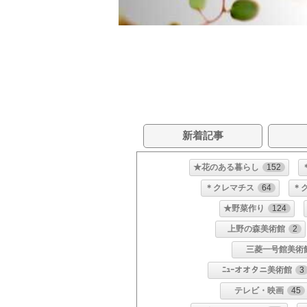
新着記事
★花のある暮らし
152
＊クレマチス
64
＊
★野菜作り
124
上野の森美術館
2
三菱一号館美術
ﾆｭｰオオタニ美術館
3
テレビ・映画
45