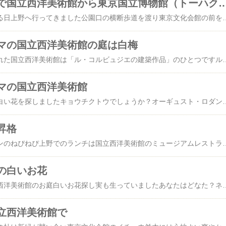
いつもパターンで国立西洋美術館から東京国立博物
穏やかだった２月のある日上野へ行ってきました公園口の横断歩道を渡り東京文化会館の前を横切り国立西洋美術館の広告看板をいつものように撮影青い空の日は当然ながら夕刻でもライトアップされた夜でもここは撮影スポットオーギュスト・ロダンのカレーの市民前庭彫刻も撮影スポット前庭に咲く白いお花を見つけるのもいつものパターンこの日は見つけることは叶わずチケットブースのこの場所も撮影スポット企画展の開催中は人も多くここの景色を撮るのはなかなかできない場所企画展は２月２８日からのシャセリオー展―19世紀フランス・ロマン主義の異才入館してフリースペースの中から前庭彫刻「地獄の門」を観るのもまた好いものですこの日は日の入り方がイマイチの時間帯だったまた同じ～と笑われる「カフェ・すいれん」で食事常設展のみの日のメニューは「
マの国立西洋美術館の庭は白梅
世界文化遺産に登録された国立西洋美術館は「ル・コルビュジエの建築作品」のひとつですル・コルビュジエ（1887～1965年）フランス人建築家で近代建築の巨匠展示室へとつながる明るいロビーこの空間が好きで展覧会を観なくとも足を踏み入れカフェ『すいれん』へ直行国立西洋美術館は展覧会チケットがなくとも建物のなかには入れます上野公園口
マの国立西洋美術館
国立西洋美術館の庭で白い花を探しましたキョウチクトウでしょうか？オーギュスト・ロダンのカレーの市民の彫刻をもう少し大きく入れて撮りたかったのですが酷暑で命も惜しいので心ない写真こちらの白いお花の名前はムクゲ？芙蓉に似たお花花は盛りを過ぎていました梅でもなく桃？遅い春の時期に赤い筋が入った白いお花が咲いていましたっけ国立西洋美術館の庭は白い花と謳っていますのに名前札がないのが残念
昇格
相変わらずワンパターンのねぴねぴ上野でのランチは国立西洋美術館のミュージアムレストラン「すいれん」ですお昼時の混雑でも待ち時間も苦ならない程度満席でも落ち着いて食事ができるのは優秀なウエイトレスさん揃いですからそのウエイトレスさんから顔を覚えられて常連さんとなりました怪しい人からようやく普通の人とPCが
の白いお花
白い花がテーマの国立西洋美術館のお庭白いお花探し実も生っていましたあなたはどなた？ネームプレートがないのが残念な国立西洋美術館自分で調べなさいと、言うことねフリ
立西洋美術館で