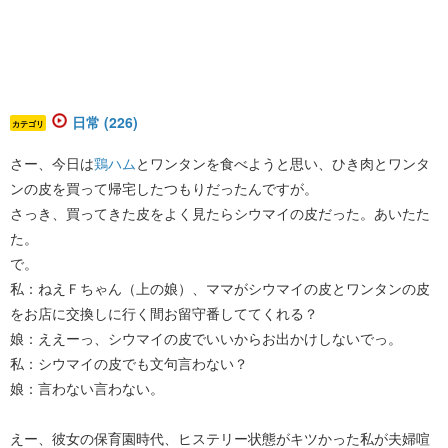
日常 (226)
カテゴリ
さー、今日は
鶏ハム
とワンタンを食べようと思い、ひき肉とワンタ
ンの皮を買って帰宅したつもりだったんですが。
さっき、買ってきた皮をよく見たらシウマイの皮だった。あいたた
た。
で。
私：ねえＦちゃん（上の娘）、ママがシウマイの皮とワンタンの皮
をお店に交換しに行く間お留守番しててくれる？
娘：ええーっ、シウマイの皮でいいからお出かけしないでっ。
私：シウマイの皮でも文句言わない？
娘：言わない言わない。
えー、彼女の保育園時代、ヒステリー状態がキツかった私が夫婦喧