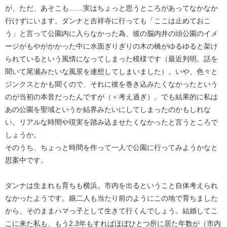
が、ただ、あそこも.......実はちょっと思うところがあってなかなか
行けずにいます。ダンナと吉祥寺に行っても「ここは止めておこ
う」と言って公園内に入らなかった為、彼の脳内井の頭公園のイメ
ージがもやがかかった中に水面ぎりぎりの木の橋がゆるゆると架け
られているという風情になってしまった模様です（最近判明。話を
聞いて尾瀬みたいな風景を連想してしまいました）。いや、色々と
ジンクスとかも聞くので、それに彼を巻き込みたくなかったという
のが当初の本音だったんですが（＜考え過ぎ）。でも結果的に私は
あの公園を聖域というか結界みたいにしてしまったのかもしれな
い。リアルな時間や現実を踏み込ませたくなかったと言うところで
しょうか。
そのうち、ちょっと時間を作って一人で公園に行ってみようかなと
思案中です。
ダンナは生まれも育ちも横浜。市内を出るということ自体考えられ
なかったようです。娘二人も当たり前のようにこの地で育ちました
から、そのままハマっ子として生きて行くんでしょう。結婚してこ
こに来た私も、もう2.3年もすればほぼひとつ所に居た年数が（市内