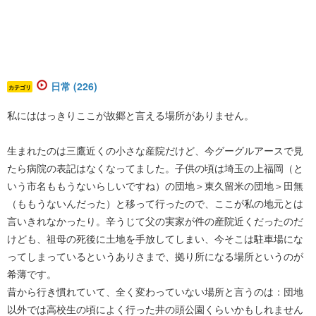
日常 (226)
カテゴリ
私にははっきりここが故郷と言える場所がありません。
生まれたのは三鷹近くの小さな産院だけど、今グーグルアースで見
たら病院の表記はなくなってました。子供の頃は埼玉の上福岡（と
いう市名ももうないらしいですね）の団地＞東久留米の団地＞田無
（ももうないんだった）と移って行ったので、ここが私の地元とは
言いきれなかったり。辛うじて父の実家が件の産院近くだったのだ
けども、祖母の死後に土地を手放してしまい、今そこは駐車場にな
ってしまっているというありさまで、拠り所になる場所というのが
希薄です。
昔から行き慣れていて、全く変わっていない場所と言うのは：団地
以外では高校生の頃によく行った井の頭公園くらいかもしれません