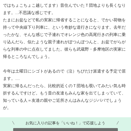
ではちょこちょこ越してます）昔住んでいたＴ団地よりも長くなり
ます。...不思議な感じです。
たまにお盆などで私の実家に帰省することになると、でかい荷物を
持って中央線下り列車に、という奇妙な道行きになります。去年だ
ったかな、そんな感じで子連れでオレンジ色の高尾行きの列車に乗
り込んだら、似たような親子連れがぽつんぽつんと、お盆でがらが
らな列車の中に点在してました。彼らも武蔵野・多摩地区の実家に
帰るところなんでしょう。
今年は土曜日にシゴトがあるので（泣）ちびだけ派遣する予定で居
ます。....
実家に帰るんだったら、比較的近くのＴ団地も覗いてみたい気も時
折するんですけど。もう昔の友達もみんな家を出てしまっていて、
知っている人＝友達の親やご近所さんはみんなジジババでしょう
が。
お気に入りの記事を「いいね！」で応援しよう