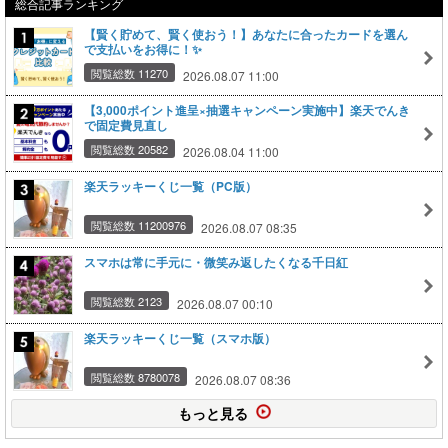
総合記事ランキング
【賢く貯めて、賢く使おう！】あなたに合ったカードを選ん
で支払いをお得に！✨
閲覧総数 11270
2026.08.07 11:00
【3,000ポイント進呈×抽選キャンペーン実施中】楽天でんき
で固定費見直し
閲覧総数 20582
2026.08.04 11:00
楽天ラッキーくじ一覧（PC版）
閲覧総数 11200976
2026.08.07 08:35
スマホは常に手元に・微笑み返したくなる千日紅
閲覧総数 2123
2026.08.07 00:10
楽天ラッキーくじ一覧（スマホ版）
閲覧総数 8780078
2026.08.07 08:36
もっと見る