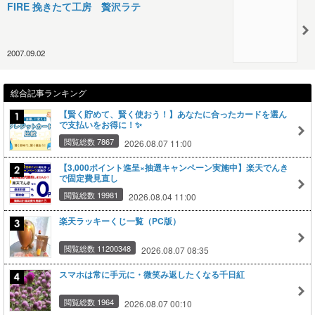
FIRE 挽きたて工房 贅沢ラテ
2007.09.02
総合記事ランキング
【賢く貯めて、賢く使おう！】あなたに合ったカードを選ん
で支払いをお得に！✨
閲覧総数 7867
2026.08.07 11:00
【3,000ポイント進呈×抽選キャンペーン実施中】楽天でんき
で固定費見直し
閲覧総数 19981
2026.08.04 11:00
楽天ラッキーくじ一覧（PC版）
閲覧総数 11200348
2026.08.07 08:35
スマホは常に手元に・微笑み返したくなる千日紅
閲覧総数 1964
2026.08.07 00:10