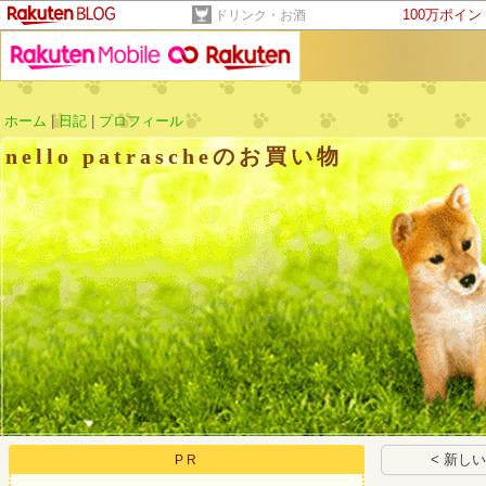
100万ポイ
ドリンク・お酒
ホーム
|
日記
|
プロフィール
nello patrascheのお買い物
< 新し
PR