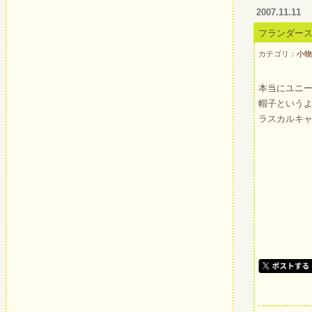
2007.11.11
フランダー
カテゴリ：
小
本当にユニ
帽子という
ラスカルキ