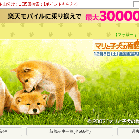
ント山分け！1日5回検索で1ポイントもらえる
【フォローす
い記事
新着記事一覧(全599件)
過去