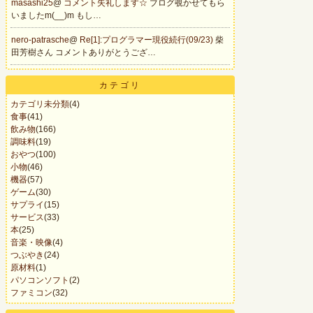
masashi25
@
コメント失礼します☆
ブログ覗かせてもら
いましたm(__)m もし…
nero-patrasche
@
Re[1]:プログラマー現役続行(09/23)
柴
田芳樹さん コメントありがとうござ…
カテゴリ
カテゴリ未分類
(4)
食事
(41)
飲み物
(166)
調味料
(19)
おやつ
(100)
小物
(46)
機器
(57)
ゲーム
(30)
サプライ
(15)
サービス
(33)
本
(25)
音楽・映像
(4)
つぶやき
(24)
原材料
(1)
パソコンソフト
(2)
ファミコン
(32)