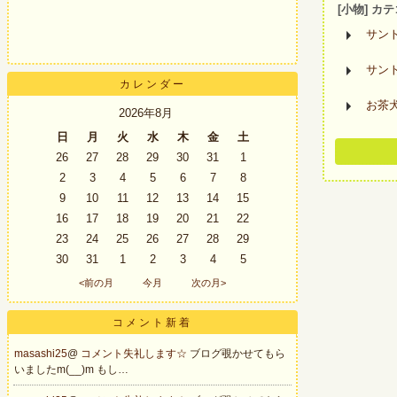
[小物] カ
サン
サン
カレンダー
お茶
2026年8月
日
月
火
水
木
金
土
26
27
28
29
30
31
1
2
3
4
5
6
7
8
9
10
11
12
13
14
15
16
17
18
19
20
21
22
23
24
25
26
27
28
29
30
31
1
2
3
4
5
<前の月
今月
次の月>
コメント新着
masashi25
@
コメント失礼します☆
ブログ覗かせてもら
いましたm(__)m もし…