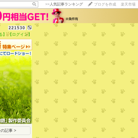
>>
人気記事ランキング
ブログを作成
楽天市場
221530
る】
【ログイン】
【毎日開催】
15記事にいいね！で1ポイント
10秒滞在
いいね!
--
/
--
の記事 >