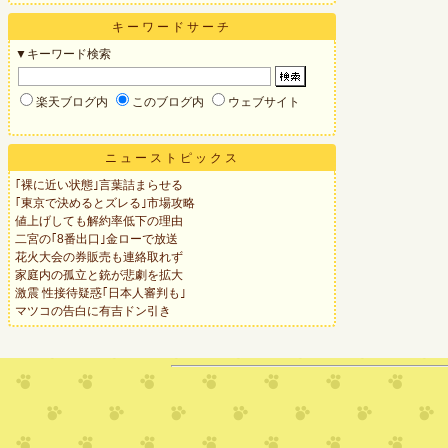
キーワードサーチ
▼キーワード検索
楽天ブログ内
このブログ内
ウェブサイト
ニューストピックス
｢裸に近い状態｣言葉詰まらせる
｢東京で決めるとズレる｣市場攻略
値上げしても解約率低下の理由
二宮の｢8番出口｣金ローで放送
花火大会の券販売も連絡取れず
家庭内の孤立と銃が悲劇を拡大
激震 性接待疑惑｢日本人審判も｣
マツコの告白に有吉ドン引き