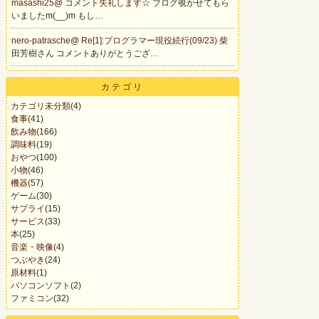
masashi25
@
コメント失礼します☆
ブログ覗かせてもら
いましたm(__)m もし…
nero-patrasche
@
Re[1]:プログラマー現役続行(09/23)
柴
田芳樹さん コメントありがとうござ…
カテゴリ
カテゴリ未分類
(4)
食事
(41)
飲み物
(166)
調味料
(19)
おやつ
(100)
小物
(46)
機器
(57)
ゲーム
(30)
サプライ
(15)
サービス
(33)
本
(25)
音楽・映像
(4)
つぶやき
(24)
原材料
(1)
パソコンソフト
(2)
ファミコン
(32)