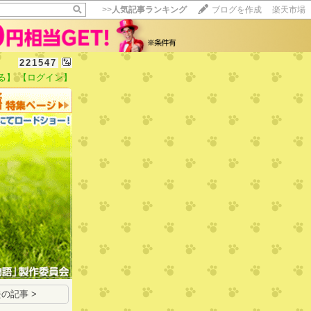
>>
人気記事ランキング
ブログを作成
楽天市場
221547
る】
【ログイン】
【毎日開催】
15記事にいいね！で1ポイント
10秒滞在
いいね!
--
/
--
の記事 >