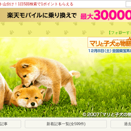
ント山分け！1日5回検索で1ポイントもらえる
【フォローす
い記事
新着記事一覧(全599件)
過去