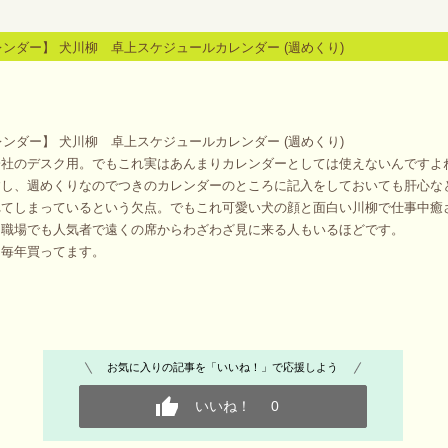
カレンダー】 犬川柳 卓上スケジュールカレンダー (週めくり)
カレンダー】 犬川柳 卓上スケジュールカレンダー (週めくり)
会社のデスク用。でもこれ実はあんまりカレンダーとしては使えないんですよ
すし、週めくりなのでつきのカレンダーのところに記入をしておいても肝心な
れてしまっているという欠点。でもこれ可愛い犬の顔と面白い川柳で仕事中癒
ー職場でも人気者で遠くの席からわざわざ見に来る人もいるほどです。
ら毎年買ってます。
お気に入りの記事を「いいね！」で応援しよう
いいね！
0