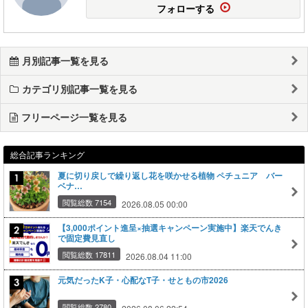
フォローする
月別記事一覧を見る
カテゴリ別記事一覧を見る
フリーページ一覧を見る
総合記事ランキング
夏に切り戻しで繰り返し花を咲かせる植物 ペチュニア バー
ベナ…
閲覧総数 7154
2026.08.05 00:00
【3,000ポイント進呈×抽選キャンペーン実施中】楽天でんき
で固定費見直し
閲覧総数 17811
2026.08.04 11:00
元気だったK子・心配なT子・せともの市2026
閲覧総数 2780