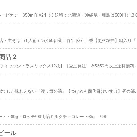
［長野市から］ やぶ本店・生そば （8人前）\5,460創業二百年
ト商品２
ポイント10倍!【ロッテフィッツシトラスミックス12枚】［受注発注］※5250円以上送料無料※キャンセル・変更・返品交換不可※訳あり限定セール開催※10P09Dec09\128【マラソンタイムセール】【訳あり】「箱なし」ルクエ スチームケースぺティート（オレンジ）\500【ポイント5倍】ランコム電動マスカラ「オシィラシオン」ランコムから初めての電動マスカラが登場です。 ランコム 電動 マスカラ 「オシィラシオン01」\1,450［3年保険付特価］OLYMPUS
四代目けいすけ 昼の部でしか味わえない『渡り蟹の滴』【つけめん四代目けいすけ】昼の部『渡り蟹の滴』3食入り\2,709●内容／めん、つけ汁（チャーシュー、メンマ入り）●オプション／なし●賞味期限／冷凍保存で2週間つけ汁は閉店後の店舗で仕込んでおり、1日100～200食分しか作れない。太さや長さの異なるめんをブレンドする六厘舎お取り寄せつけめん3食入り\2,362●内容／めん、つけ汁（チャーシュー、味付きメンマ入り）、のり
・60g・ロッテ\93明治ミルクチョコレート65g \98
ビール