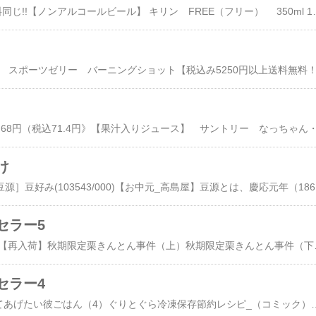
【即納!!】72本まで送料同じ!!【ノンアルコールビール】 キリン FREE（フリー） 350ml 1本\129原材料： 麦芽、食物繊維、果糖ぶどう糖液糖、ホップ、酸味料、香料、調味料（アミノ酸）、酸化防止剤（ビタミンC）、苦味料栄養成分： カロリー16kcal、たんぱく質0.1～0.3g、脂質0g、糖質3.3g、食物繊維1.2g、ナトリウム0～10mg9/1発売！アサヒ ポイントゼロ 350ml缶 24本入 ［ノンアルコールビール］\3,400原材料： スターチ、麦芽、果糖ぶどう糖液糖、ホップ、
け
【高島屋のお中元】［豆源］豆好み(103543/000
セラー5
絵本/はらぺこあおむし【再入荷】秋期限定栗きんとん事件（上）秋期限定栗きんとん事件（下）トキワドラッグおすすめ
セラー4
R25「酒肴道場」作ってあげたい彼ごはん（4）ぐりとぐら冷凍保存節約レシピ_（コミック）きのう何食べた？（01）／