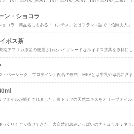
小玉かぼちゃの焼きプリン 【あす
ーン・ショコラ
コンテス・プレーン・ショコラ 商品名にもある「コンテス」とはフランス語で「伯爵夫人」の意味。まさにその名の通り、
ルイボス茶
オリヒロ 徳用ルイボス茶南アフリカ原産の厳選されたハイグレードな
P
新機能成分MBP（ミルク・ベーシック
0ml
先日、メディアで白トリフオイルが紹介されました。白トリフの天然エキスをオリーブオイルに封じ込めた最高級オイルです。リゾットやオムレツ、きのこ料理やパスタソース、肉
緑豊かな大地の地層をゆっくりくぐり抜けてきた、大自然の恵みいっぱいのナチュラルミネ