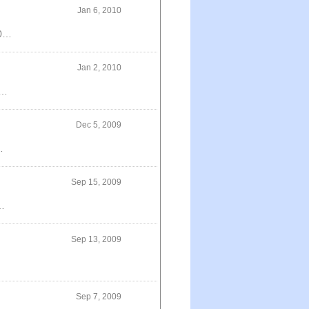
Jan 6, 2010
【free】【送料無料】バービカン 350ml缶×24（※送料：北海道・沖縄県・離島は500円）\3,024原材料にはドイツから輸入した麦芽、ホップだけを使用。ノンアルコールビールながら麦芽100％のドイツビール並みのしっかりとした味わいと、苦味のあるリッチなテーストを実現した。健康に良いものを」をコンセプトに、内容成分中のプリン体をゼロにし、カロリーを15kcal（100mlあたり）に抑えた。香料・スターチ・ブドウ糖・酸化防止剤等の添加物は一切使用していない
Jan 2, 2010
 麻布十番【更科堀井】箱入り「挽きぐるみそば」そば6箱/つゆ6缶詰め合わせ\5,300【送料無料】 グルメ雑誌で紹介されるお店の、辛味大根蕎麦四人前\5,520【送料無料】グルメ雑誌で紹介されるお店の、鴨つくねせいろ四人前\6,720
Dec 5, 2009
 PEN(ペン) E-P1ボディー『即納可能』【あす楽対応_関東】【あす楽対応_甲信越】【あす楽対応_北陸】【あす楽対応_東海】【あす楽対応_近畿】【あす楽対応_中国】【あす楽対応_四国】\78,950い・ろ・は・す 【520ml×24本】\2,415
Sep 15, 2009
、魚粉●オプション／なし●賞味期限／冷凍保存で2週間中華蕎麦とみ田 お取り寄せつけめん3食入り\2,520●内容／めん、つけ汁（チャーシュー、味付きメンマ入り）、のり、ユズ●オプション／なし●賞味期限／冷凍保存で2週間究極の塩ラーメン♪埼玉ラーメンぜんや2食入り（超有名店ご当地ラーメン）\630●内容／めん、スープ●オプション／なし●賞味期限／常温で3カ月らーめん愉悦処鏡花 お取り寄せつけめん3食入り\2,677
Sep 13, 2009
Sep 7, 2009