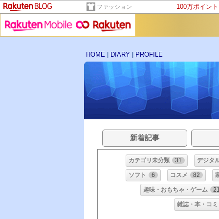
100万ポイン
ファッション
HOME
|
DIARY
|
PROFILE
新着記事
カテゴリ未分類
31
デジタ
ソフト
6
コスメ
82
趣味・おもちゃ・ゲーム
2
雑誌・本・コミ