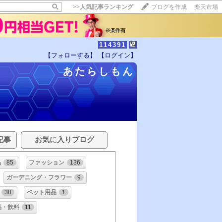
>>
人気記事ランキング
ブログを作成
楽天市場
114391
【フォローする】
【ログイン】
あたらしもん
記事
お気に入りブログ
品
85
ファッション
136
ガーデニング・フラワー
9
38
ペット用品
1
品・飲料
11