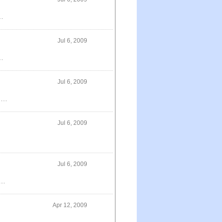
度でも作りたくなるほめられレシピココロノ料理帖毎日おいしい男の料理
Jul 6, 2009
イになる野菜エコレシピ筋肉料理人の居酒屋ごはん帖NHKためしてガッテンカンタン！極うま！火加減レシピ知識ゼロからのカレー入門絶品！香カレー
Jul 6, 2009
野菜ソムリエShihoが教えるキレイになる野菜エコレシピお日さまごはん永田農法でつくるベランダ・屋上菜園おうちでかんたん永田農法のハーブ
Jul 6, 2009
Jul 6, 2009
9月）おくりびと_（コミック）もやしもん（07）／石川雅之 【2008年12月22日発売予定】利休にたずねよからだにおいしい野菜の便利帳簡単、手間なし、手早く作れる！はらぺこレシピ道元「禅」の言葉奇跡のリンゴ作ってあげたい彼ごはんおとなのねこまんま
Apr 12, 2009