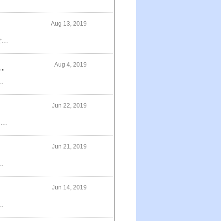
Aug 13, 2019
☆ 金澤兼六製菓 サマーギフトゼリー 20個セット ☆なめらかな口当たりとさらっとした喉ごしにこだわった水羊羹、みずみずしくぷるるんとした食感がお口いっぱいに広がる葡萄ゼリーと桃ゼリー、メロンの産地 北海道の芳醇な香りのとろけるようなメロンゼリーの詰合せです。⇒ Marron Gift Shop⇒ 食品・飲料・キッチンのページ
Aug 4, 2019
粒特選】鱒いくら醤油漬け500g(約6人前)食べ放題！【いくら】【イクラ】
丁寧に醤油漬けに仕上げました！⇒ 食品・飲料・キッチンのページ
Jun 22, 2019
ご注文殺到中につき７月中旬以降順次出荷ですブラックタピオカ500g キャッサバから作ったタピオカでん粉の本物のタピオカをお届け 2個以上で割引クーポン たぴおか作り方超～簡単レシピ付きおいしくてとってもヘルシー♪ おうちで「豆花」を作ってタピオカと一緒にどうぞ ⇒ 食品・飲料・キッチンのページ
Jun 21, 2019
場所場面で大活躍！また、職場・学校・お店・レジャー等外出先にも持って行っていろいろな場面で使えますよ。非常時の備えとして防災グッズとあわせて備蓄しておくのもおすすめです。⇒ 食品・飲料・キッチンのページ
Jun 14, 2019
g(1袋に2枚入)（たれ20g・山椒×2ヶ付）・きざみうなぎの蒲焼き75g×1食（うなぎ50g、たれ25g）⇒ 食品・飲料・キッチンのページ⇒ Marron Gift Shop