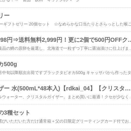
リー
半額セールで5,998円⇒送料無料2,999円！更に2個で500円OFFクーポンあり！【小
船上で急速凍結した一級品の鱒の原卵を厳選し、北海道で一粒ずつ
500g
クリスタルガイザー 水(500mL*48本入)【rdkai_04】【クリスタルガイザー(Crystal Geyser)】[水 ミネラルウォーター 500ml 48本入]
アメリカの定番ミネラルウォーター、クリスタルガイザー。まとめ買いに最適！クセが少なく飲みやすいので、水分補給にそのまま飲むもよし、コーヒー・お茶などの飲料用、お米やお料理等、体に取り入れる水としていろいろな
の3種セット
いまだけ父の日用をお選びいただいた方だけ通常箱＋父の日限定グリーティングカード付でお届けうなぎ蒲焼きロング 170g×1本（たれ20g・山椒×2ヶ付）・うなぎ蒲焼きカット2枚で80