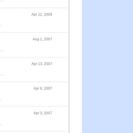
楽対応_関東】【あす楽対応_東海】【あす楽対応_近畿】 【あす楽対応_甲信越】【あす楽対応_北陸】【あす楽対応_中国】
Apr 12, 2009
際立った味と香りの高級感がリッチで優雅な時間を演出してくれる。ワインなどと一緒に夜のくつろぎタイムにもお薦め。
Aug 1, 2007
ルイボス茶葉を原料にした健康茶です。じっくり丁寧に焙煎し、香ばしくて飲みやすい味わいです。ルイボス茶葉以外に、プーアール茶、ウーロン茶、ハブ茶、緑茶を配合しています。ストレスの多い方、食事の偏りやすい方の美容と健康にお役立てください。
Apr 13, 2007
・プロテイン）配合の飲料。MBPとは牛乳や母乳に含まれる微量成分のこと。骨の細胞に直接働きかける骨作りには欠かせない天然機能成分です。
Apr 6, 2007
料理の香り付けにおすすめです。香りが強いので使いすぎは禁物。1滴または2滴をサービスする直前に加えるのがコツです。黒トリフオイルとセットで用意してもいいですね♪
Apr 3, 2007
ラルウォーターです。厳重な基準で一切外気にふれずに採水、ボトリングをしています。