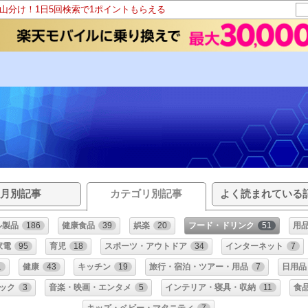
ト山分け！1日5回検索で1ポイントもらえる
月別記事
カテゴリ別記事
よく読まれている
ル製品
186
健康食品
39
娯楽
20
フード・ドリンク
51
用
家電
95
育児
18
スポーツ・アウトドア
34
インターネット
7
1
健康
43
キッチン
19
旅行・宿泊・ツアー・用品
7
日用品
ック
3
音楽・映画・エンタメ
5
インテリア・寝具・収納
11
食