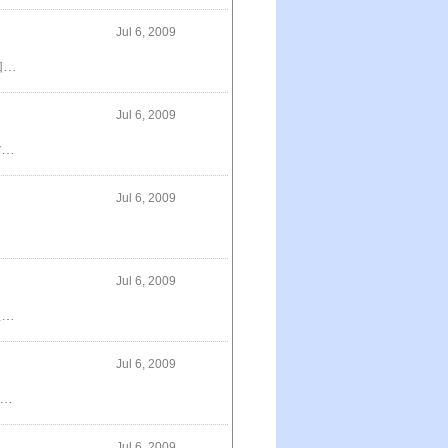
Jul 6, 2009
もやしもん 限定版 7～nano～自由日記兼用お料理家計簿（2009）朝ごはんの献立森三中村上知子のカロリーオフレシピはらぺこあおむし(ボードブック)深夜食堂（3）つむじ風食堂の夜つむじ風食堂の夜もっとからだにおいしい野菜の便利帳作ってあげたい彼ごはん（3）
Jul 6, 2009
ミシュランガイド東京（2009）東京最高のレストラン（2009）〈東京〉ひとりで行ける上質ごはん外食の教科書京都美味案内恐慌下におけるA級の店選び究極の法則「お通し」はなぜ必ず出るのか東京手みやげ逸品お菓子美食の王様のお取り寄せ
Jul 6, 2009
Jul 6, 2009
流星の絆おつまみ横丁今あるガンが消えていく食事きのう何食べた？（2）豆しば蟹工船／党生活者改版生物と無生物のあいだもう一軒おつまみ横丁
Jul 6, 2009
なたを決める。 最強のコスメは、テーブルの上にあるわ。 「サラダはヘルシー」だなんて単純な思いこみね。 美女の朝は一杯のグリーンカクテルで始めるの。 世界の美女はもう、白いものを食べるのをやめています。 食事を抜いて、ガマンして、何かいいことあった？ 油抜きしてる人、今すぐやめて。 肌はあなたの内臓そのものよ。 ベーグルとフランペチーノがランチだなんて、悲しくなるわ。 白砂糖の魔力は、麻薬なみに危ないわ。 カロリーだけでは真実はみえてこない。 「早食い」は美女の品格ガタ落ちよ。 そもそも本当にあなたはダイエットが必要？ 食べなさすぎる日本女性が心配だわ。 「ふわふわ」「とろとろ」スイーツは完全な敵。 おばあちゃんの知らない原料が入っているものは買わない。 発酵美人死なないぞダイエットなにを食べたらいいの？ココロノ料理帖
Jul 6, 2009