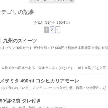
キッズ・ベビー・マタニティ
7
 カテゴリの記事
全51件 (51件中 1-50件目)
1
2
>
】九州のスイーツ
■大人もはまる美味しさ 大粒で食べ応えのある「森永ラムネ」(41g)です。 ボトル型(29g)と同一品質でいて、粒の大きさが約1.5倍の袋タイプとなります。 ■ブドウ糖90%配合 ブドウ糖は糖質の一種であり、摂取することで脳に栄養が行き渡り、 疲れ
メヲミタ 490ml コシヒカリアモーレ
玄米と米糀（こうじ）のみで作られている、ノンアルコールの玄米甘酒。農薬・化学肥料に頼らない農法で育てられた、山燕庵のブランド米「コシヒカリアモーレ石川県産玄米」を使用。クリーミーな舌触りと優しい甘味が特徴で、飲むだけでなく、砂糖の代わりに料理に使用してもおいしくいただけます。やさしい甘味。糀菌の発酵の力によってお米が糖化され、やさしい甘さとコクが生まれます。玄米の粒がなく、なめらかな口当たりが特徴です。お酒ではありま
50個×2袋 タレ付き
上がる！⇒ 食品・飲料・キッチンのページ