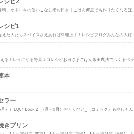
レシピ2
白金台三丁目食堂「調味料」オドロキの使いこなし術お日さまごはん何
レシピ1
レシピブログで夢をかなえた人たちスパイスさえあれば料理上手！レシピブログみんなの大好きスイーツYomeご膳野菜ソムリエShihoが教えるキレ
連本
セラー
1Q84（book 1（4月ー6月））1Q84 book 2（7月ー
焼きプリン