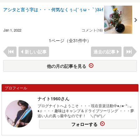
アシタと言う字は・・・何気なくぅ~(´ぅω・｀)ﾈﾑｲ
Jan 1, 2022
コメント(16)
1ページ（全31件中）
新しい記事
過去の記事
他の月の記事を見る
プロフィール
ナイト1960さん
ブログナイトへようこそ ・・・現在音楽活動中♦♫♦･*:..｡
♦♫ ・・・趣味はキャンプ＆ドライブツーリング ・・・夢
追い人の真っ最中なのです！ ＼(^o^)／
フォローする