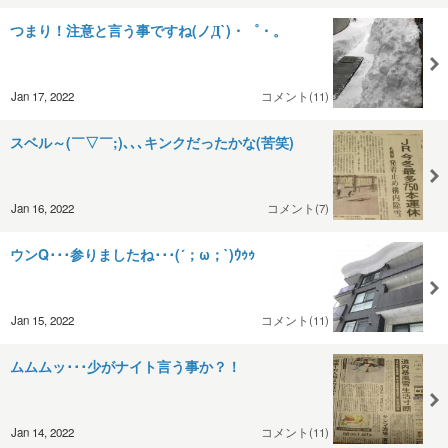
つまり！注意と言う事ですね(ノД`)・゜・。
Jan 17, 2022
コメント(11)
スベル～(￣▽￣;)､､､キンクだったかな(苦笑)
Jan 16, 2022
コメント(7)
ウンQ･･･参りましたね･･･(´；ω；`)ｳｩｩ
Jan 15, 2022
コメント(11)
ムムムッ･･･少がナイト言う事か？！
Jan 14, 2022
コメント(11)