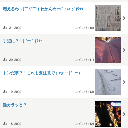
増えるわ～(￣▽￣;) わかんめー(´；ω；`)ｳｩｩ
Jan 21, 2022
コメント(10)
手短に？！( ´ー｀)ﾌｩｰ．．．
Jan 20, 2022
コメント(11)
トンだ事？！これも要注意ですね･･･(^_^;)
Jan 19, 2022
コメント(13)
難カラッと？
Jan 18, 2022
コメント(12)