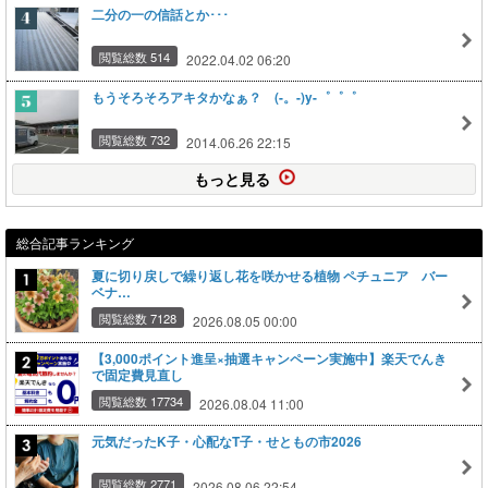
二分の一の信話とか･･･
閲覧総数 514
2022.04.02 06:20
もうそろそろアキタかなぁ？ (-。-)y-゜゜゜
閲覧総数 732
2014.06.26 22:15
もっと見る
総合記事ランキング
夏に切り戻しで繰り返し花を咲かせる植物 ペチュニア バー
ベナ…
閲覧総数 7128
2026.08.05 00:00
【3,000ポイント進呈×抽選キャンペーン実施中】楽天でんき
で固定費見直し
閲覧総数 17734
2026.08.04 11:00
元気だったK子・心配なT子・せともの市2026
閲覧総数 2771
2026.08.06 22:54