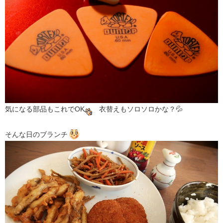
気になる部品もこれでOK
衣替えもソロソロかな？💦
そんな日のブランチ