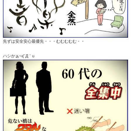
先ずは安全安心最優先・・・むむむむむ・・
ハシかぁ~ι(´Д｀υ