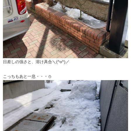
日差しの強さと、溶け具合＼(^o^)／
こっちもあと一息・・・⛄