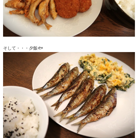
そして・・・夕飯🐟