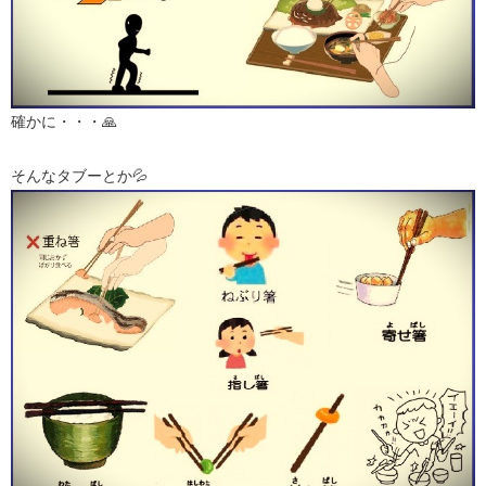
確かに・・・🙏
そんなタブーとか💦