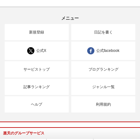
メニュー
新規登録
日記を書く
公式X
公式facebook
サービストップ
ブログランキング
記事ランキング
ジャンル一覧
ヘルプ
利用規約
楽天のグループサービス