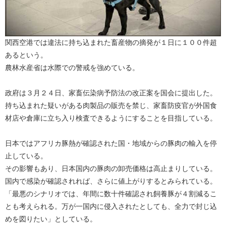
関西空港では違法に持ち込まれた畜産物の摘発が１日に１００件超
あるという。
農林水産省は水際での警戒を強めている。
政府は３月２４日、家畜伝染病予防法の改正案を国会に提出した。
持ち込まれた疑いがある肉製品の販売を禁じ、家畜防疫官が外国食
材店や倉庫に立ち入り検査できるようにすることを目指している。
日本ではアフリカ豚熱が確認された国・地域からの豚肉の輸入を停
止している。
その影響もあり、日本国内の豚肉の卸売価格は高止まりしている。
国内で感染が確認されれば、さらに値上がりするとみられている。
「最悪のシナリオでは、年間に数十件確認され飼養豚が４割減るこ
とも考えられる。万が一国内に侵入されたとしても、全力で封じ込
めを図りたい」としている。