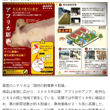
最悪のシナリオは「国内の飼養豚４割減」
感染は各国に広がり、２００５年以降、アフリカやアジア、欧州な
ど８４の国と地域で発生している。近隣では中国で１８年に確認さ
れ、豚の飼育頭数が約４割減り、豚肉価格が２・５倍に高騰した。
韓国では１９年に見つかって以降、今年３月中旬までに飼養豚で７