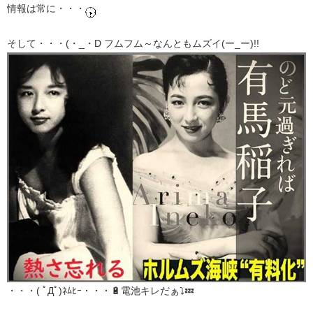
情報は常に・・・
そして・・・(・_・D フムフム～なんともムズイ(ー_ー)!!
・・・( ﾟДﾟ)ﾈﾑﾋｰ・・・🔋電池キレだぁ⤵💤