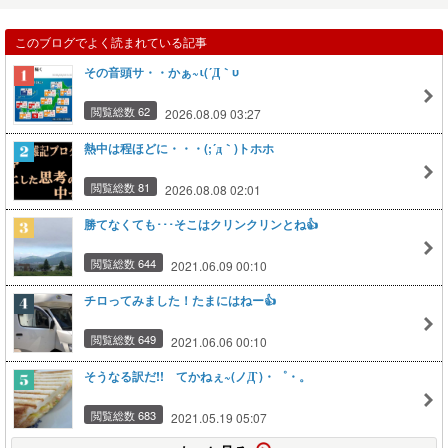
このブログでよく読まれている記事
その音頭サ・・かぁ~ι(´Д｀υ
閲覧総数 62
2026.08.09 03:27
熱中は程ほどに・・・(;´д｀)トホホ
閲覧総数 81
2026.08.08 02:01
勝てなくても･･･そこはクリンクリンとね👍
閲覧総数 644
2021.06.09 00:10
チロってみました！たまにはねー👍
閲覧総数 649
2021.06.06 00:10
そうなる訳だ!! てかねぇ~(ノД`)・゜・。
閲覧総数 683
2021.05.19 05:07