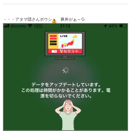
・・・アタマ隠さんボウシ
豚丼がぁ～💦