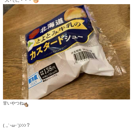
ついでに・・・
甘いやつね
( ,,`･ω･´)ﾝﾝﾝ？