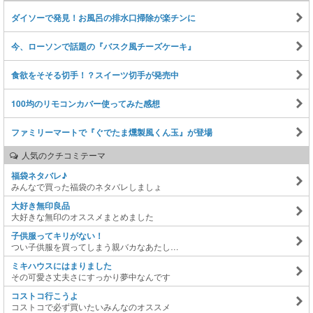
ダイソーで発見！お風呂の排水口掃除が楽チンに
今、ローソンで話題の『バスク風チーズケーキ』
食欲をそそる切手！？スイーツ切手が発売中
100均のリモコンカバー使ってみた感想
ファミリーマートで『ぐでたま燻製風くん玉』が登場
人気のクチコミテーマ
福袋ネタバレ♪
みんなで買った福袋のネタバレしましょ
大好き無印良品
大好きな無印のオススメまとめました
子供服ってキリがない！
つい子供服を買ってしまう親バカなあたし…
ミキハウスにはまりました
その可愛さ丈夫さにすっかり夢中なんです
コストコ行こうよ
コストコで必ず買いたいみんなのオススメ