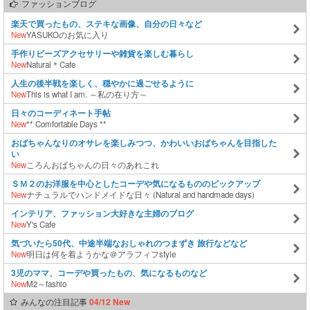
ファッションブログ
楽天で買ったもの、ステキな画像、自分の日々など
New
YASUKOのお気に入り
手作りビーズアクセサリーや雑貨を楽しむ暮らし
New
Natural＊Cafe
人生の後半戦を楽しく、穏やかに過ごせるように
New
This is what I am. ～私の在り方～
日々のコーディネート手帖
New
** Comfortable Days **
おばちゃんなりのオサレを楽しみつつ、かわいいおばちゃんを目指した
い
New
ころんおばちゃんの日々のあれこれ
ＳＭ２のお洋服を中心としたコーデや気になるもののピックアップ
New
ナチュラルでハンドメイドな日々 (Natural and handmade days)
インテリア、ファッション大好きな主婦のブログ
New
Y's Cafe
気づいたら50代、中途半端なおしゃれのつまずき 旅行などなど
New
明日は何を着ようかな＠アラフィフstyle
3児のママ、コーデや買ったもの、気になるものなど
New
M2～fashio
みんなの注目記事
04/12 New