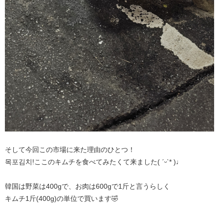
そして今回この市場に来た理由のひとつ！
목포김치!ここのキムチを食べてみたくて来ました( ˊᵕˋ* )♩
韓国は野菜は400gで、お肉は600gで1斤と言うらしく
キムチ1斤(400g)の単位で買います🤣