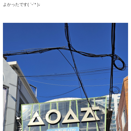
よかったです( ˊᵕˋ* )♩