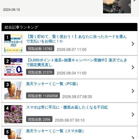
2024.09.15
総合記事ランキング
【賢く貯めて、賢く使おう！】あなたに合ったカードを選ん
で支払いをお得に！✨
閲覧総数 13762
2026.08.07 11:00
【3,000ポイント進呈×抽選キャンペーン実施中】楽天でんき
で固定費見直し
閲覧総数 21370
2026.08.04 11:00
楽天ラッキーくじ一覧（PC版）
閲覧総数 11202058
2026.08.07 08:35
スマホは常に手元に・微笑み返したくなる千日紅
閲覧総数 2356
2026.08.07 00:10
楽天ラッキーくじ一覧（スマホ版）