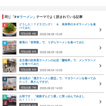
同じ「#
★ラーメン
」テーマでよく読まれている記事
どうした！？ドラゴンズ！ ＆ 来来亭のネギラーメンを食
べてみた
閲覧総数 482
2026.08.08 15:45
家系の「若草家」で、うずらラーメンを食べてみた
閲覧総数 609
2026.08.05 18:06
名古屋の好来系ラーメンのお店「藤味亭」で、メンマラーメ
ンを食べてみた
閲覧総数 639
2026.08.04 10:33
多治見の「漢方ラーメン渡辺」で、マヨラーメンを食べてみ
たって、奥さんですが。
閲覧総数 796
2026.08.02 14:00
お初です 「姫路ずんどう屋」に突っ込んでみまし
た！！！！！
閲覧総数 839
2026.08.01 06:00