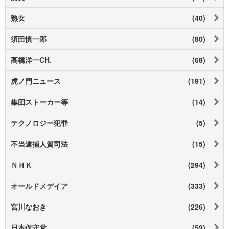
熟女
(40)
須田慎一郎
(80)
高橋洋一CH.
(68)
虎ノ門ニュース
(191)
集団ストーカー等
(14)
テクノロジー犯罪
(5)
不当逮捕人質司法
(15)
ＮＨＫ
(294)
オールドメデイア
(333)
宮川なおき
(226)
日本保守党
(59)