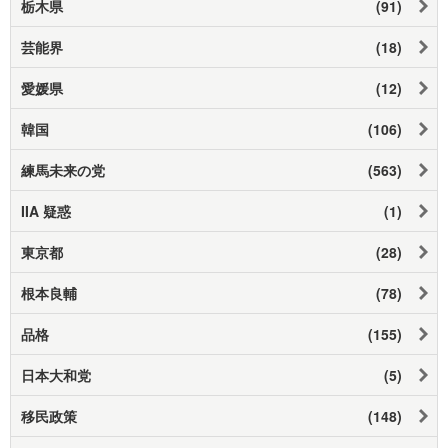
栃木県
(91)
芸能界
(18)
愛媛県
(12)
韓国
(106)
練馬未来の党
(563)
IIA 疑惑
(1)
東京都
(28)
根本良輔
(78)
品格
(155)
日本大和党
(5)
移民政策
(148)