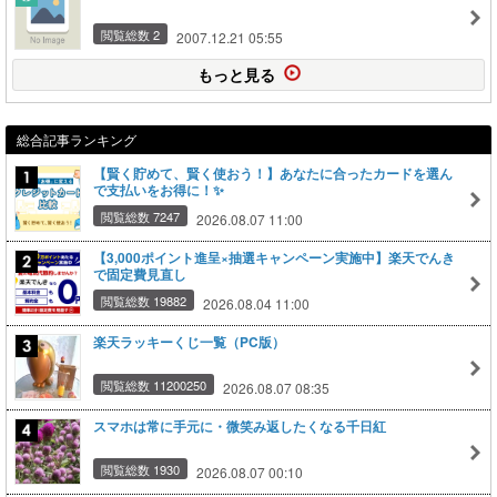
閲覧総数 2
2007.12.21 05:55
もっと見る
総合記事ランキング
【賢く貯めて、賢く使おう！】あなたに合ったカードを選ん
で支払いをお得に！✨
閲覧総数 7247
2026.08.07 11:00
【3,000ポイント進呈×抽選キャンペーン実施中】楽天でんき
で固定費見直し
閲覧総数 19882
2026.08.04 11:00
楽天ラッキーくじ一覧（PC版）
閲覧総数 11200250
2026.08.07 08:35
スマホは常に手元に・微笑み返したくなる千日紅
閲覧総数 1930
2026.08.07 00:10