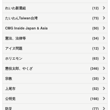
れいわ新選組
(12)
たいわんTaiwan台湾
(73)
CMG Inside Japan & Asia
(50)
憲法、法律等
(34)
アイヌ問題
(12)
ホリエモン
(63)
懲役太郎、やくざ
(346)
宗教
(35)
上尾市
(52)
公明党
(166)
防災
(77)