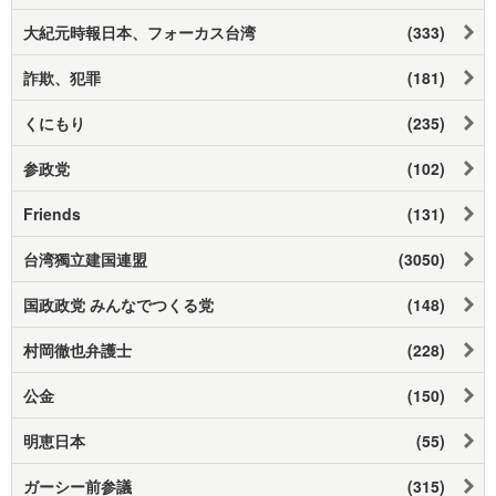
大紀元時報日本、フォーカス台湾
(333)
詐欺、犯罪
(181)
くにもり
(235)
参政党
(102)
Friends
(131)
台湾獨立建国連盟
(3050)
国政政党 みんなでつくる党
(148)
村岡徹也弁護士
(228)
公金
(150)
明恵日本
(55)
ガーシー前参議
(315)