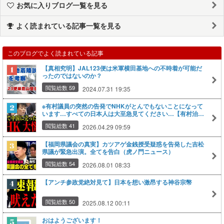
お気に入りブログ一覧を見る
よく読まれている記事一覧を見る
このブログでよく読まれている記事
【真相究明】JAL123便は米軍横田基地への不時着が可能だ
ったのではないのか？
閲覧総数 59
2024.07.31 19:35
※有村議員の突然の告発でNHKがとんでもないことになって
います…すべての日本人は大至急見てください…【有村治
子/NHK】
閲覧総数 41
2026.04.29 09:59
【福岡県議会の真実】カツアゲ金銭授受疑惑を告発した吉松
県議が緊急出演。全てを告白（虎ノ門ニュース）
閲覧総数 54
2026.08.01 08:33
【アンチ参政党絶対見て】日本を想い激昂する神谷宗幣
閲覧総数 50
2025.08.12 00:11
おはようございます！