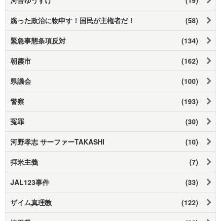
腐った政治に物申す！国民が主権者だ！
(58)
緊急事態条項反対
(134)
朝霞市
(162)
県議会
(100)
警察
(193)
冤罪
(30)
河野孝志 サーファーTAKASHI
(10)
拝米主義
(7)
JAL123事件
(33)
ザイム真理教
(122)