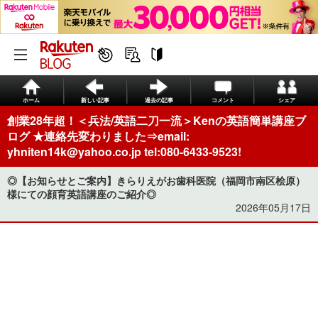
ホーム
新しい記事
過去の記事
コメント
シェア
創業28年超！＜兵法/英語二刀一流＞Kenの英語簡単講座ブ
ログ ★連絡先変わりました⇒email:
yhniten14k@yahoo.co.jp tel:080-6433-9523!
◎【お知らせとご案内】きらりえがお歯科医院（福岡市南区桧原）
様にての顔育英語講座のご紹介◎
2026年05月17日