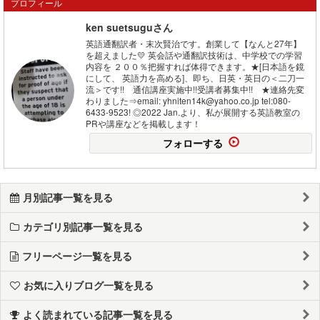
プロフィール
ken suetsuguさん
英語通翻訳者・末次賢治です。創業して【なんと27年】
を超えました💛 英会話や通翻訳技術は、中学校での学習
内容を ２００％把握すれば体得できます。★[日本語を鏡
にして、 英語力を高める]、即ち、日英・英日の＜二刀一
流＞です!! 通信講座実施中!!受講者募集中!! ★連絡先変
わりました⇒email: yhniten14k@yahoo.co.jp tel:080-
6433-9523! ◎2022 Jan.より、私が展開する英語教室の
PRや講座などを掲載します！
フォローする
月別記事一覧を見る
カテゴリ別記事一覧を見る
フリーページ一覧を見る
お気に入りブログ一覧を見る
よく読まれている記事一覧を見る