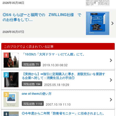
2026年05月08日
◎5/6 ららぽーと福岡での ZWILLING社様 で
のお仕事をして/…
2026年05月07日
このブログでよく読まれている記事
「10/29の「大河ドラマ・いだてん館」にて。
閲覧総数 71
2019.10.30 08:32
【実例から】➡強引に定期購入に導き、差額支払いを要請す
る企業へ対して：消費生活上の手法①
閲覧総数 194
2025.05.18 19:29
one of themの使い方
閲覧総数 1118
2007.10.19 11:10
◎今年度から二年間「防衛省モニター」に任命されました。