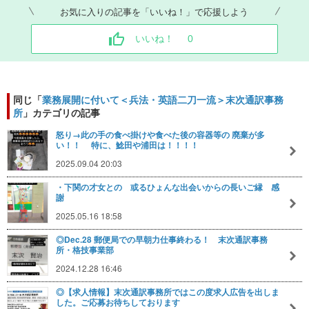
お気に入りの記事を「いいね！」で応援しよう
いいね！
0
同じ「
業務展開に付いて＜兵法・英語二刀一流＞末次通訳事務
所
」カテゴリの記事
怒り→此の手の食べ掛けや食べた後の容器等の 廃棄が多
い！！ 特に、鯰田や浦田は！！！！
2025.09.04 20:03
・下関の才女との 或るひょんな出会いからの長いご縁 感
謝
2025.05.16 18:58
◎Dec.28 郵便局での早朝力仕事終わる！ 末次通訳事務
所・格技事業部
2024.12.28 16:46
◎【求人情報】末次通訳事務所ではこの度求人広告を出しま
した。ご応募お待ちしております