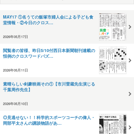
MAY17 ①名うての飯塚市婦人会による子ども食
堂情報・②今日のクロス…
2026年05月17日
閲覧者の皆様、昨日5/10付西日本新聞朝刊連載の
恒例のクロスワードパズ…
2026年05月11日
素晴らしい剣豪映画その①【市川雷蔵先生演じる
千葉周作先生】
2026年05月10日
◎見逃せない！！科学的スポーツコーチの偉人・
岡部平太さんの講談物語があ…