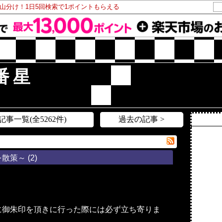
ト山分け！1日5回検索で1ポイントもらえる
番星
記事一覧(全5262件)
過去の記事 >
を散策～
(2)
に御朱印を頂きに行った際には必ず立ち寄りま