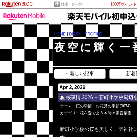
100万ポイン
料理・食べ物
HOME
|
DIARY
|
PROFILE
夜空に輝く一
< 新しい記事
新着
Apr 2, 2026
桜事情 2026 ～新町小学校周辺
テーマ：
桜の季節・お花見の季節(3674)
カテゴリ：
花を愛でよう🌷時々家庭菜園
新町小学校の桜も美しく、天神社