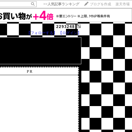
>>
人気記事ランキング
ブログを作成
楽天市場
2293248
【フォローする】
【ログイン】
【毎日開催】
15記事にいいね！で1ポイント
10秒滞在
いいね!
--
/
--
PR