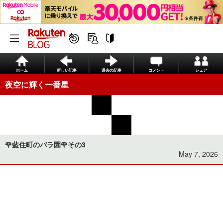
ホーム
新しい記事
過去の記事
コメント
シェア
夜空に輝く一番星
🌹藍住町のバラ園🌹その3
May 7, 2026