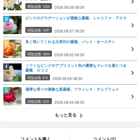
閲覧総数 1334
2026.08.08 08:30
ピンクのグラデーションが素敵な薔薇、シャリファ・アスマ
閲覧総数 1297
2026.08.07 08:30
良く咲いてくれる元気印の薔薇、パット・オースチン
閲覧総数 1604
2026.08.02 08:30
ソフトなピンクやアプリコット色の優雅なドレスを着たつる
薔薇、ロココ
閲覧総数 470
2026.08.05 08:30
濃厚な香りの素敵な黒薔薇、フランシス・デュブリュイ
閲覧総数 1031
2026.08.04 08:30
もっと見る
コメントを書く
コメント(2)