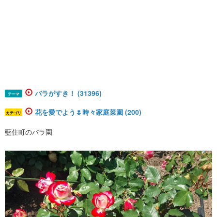
バラがすき！ (31396)
テーマ
花を愛でよう🌷時々家庭菜園 (200)
カテゴリ
藍住町のバラ園